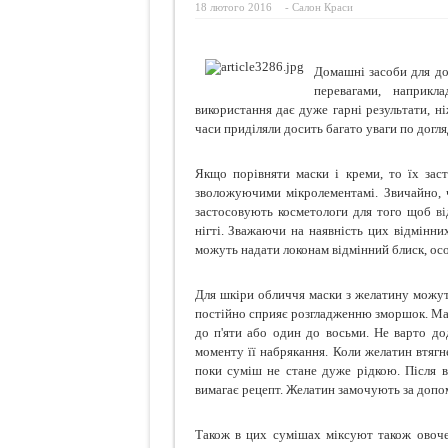
18 лютого 2016
-
Салон Краси
Здоров
Маски 
Домашні засоби для до
Шкода 
перевагами, наприкл
використання дає дуже гарні результати, н
11 спо
часи приділяли досить багато уваги по догля
Якщо порівняти маски і креми, то їх заст
зволожуючими мікролементамі. Звичайно, ч
застосовують косметологи для того щоб
ві
нігті. Зважаючи на наявність цих відмінни
можуть надати локонам відмінний блиск, осо
Для шкіри обличчя маски з желатину можут
постійно сприяє розгладженню зморшок. Мас
до п'яти або один до восьми. Не варто до
моменту її набрякання. Коли желатин втягне
поки суміш не стане дуже рідкою. Після в
вимагає рецепт. Желатин замочують за доп
Також в цих сумішах міксуют також овоче