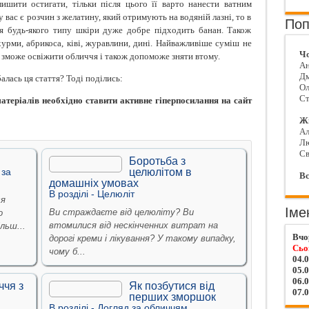
ишити остигати, тільки після цього її варто нанести ватним
вас є розчин з желатину, який отримують на водяній лазні, то в
Поп
я будь-якого типу шкіри дуже добре підходить банан. Також
урми, абрикоса, ківі, журавлини, дині. Найважливіше суміш не
Чо
 зможе освіжити обличчя і також допоможе зняти втому.
Ан
Д
алась ця стаття? Тоді поділись:
Ол
Ст
теріалів необхідно ставити активне гіперпосилання на сайт
Жі
Ал
Л
Св
Боротьба з
 за
целюлітом в
Вс
домашніх умовах
В рoздiлi -
Целюлiт
ся
Іме
Ви страждаєте від целюліту? Ви
о
втомилися від нескінченних витрат на
льш...
Вчо
дорогі креми і лікування? У такому випадку,
Сьо
чому б...
04.
05.
06.
ччя з
Як позбутися від
07.
перших зморшок
В рoздiлi -
Догляд за обличчям