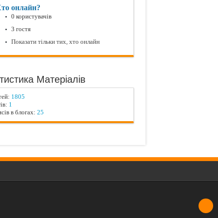
то онлайн?
0 користувачів
3 гостя
Показати тільки тих, хто онлайн
тистика Матеріалів
тей:
1805
ів:
1
сів в блогах:
25