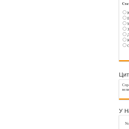
Ста
К
В
М
З
Д
К
С
Цит
Спра
вели
У Н
No