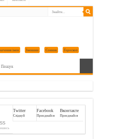
начення імен
Іменини
Сонник
Гороскоп
Пошук
Twitter
Facebook
Вконтакте
Слідкуй
Приєднайся
Приєднайся
SS
пишись