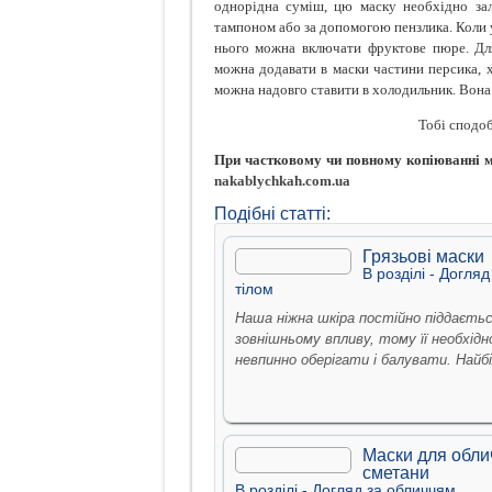
однорідна суміш, цю маску необхідно зал
тампоном або за допомогою пензлика. Коли у 
нього можна включати фруктове пюре. Дл
можна додавати в маски частини персика, х
можна надовго ставити в холодильник. Вона
Тобі сподоб
При частковому чи повному копіюванні ма
nakablychkah.com.ua
Подібні статті:
Грязьові маски
В рoздiлi -
Догляд
тiлом
Наша ніжна шкіра постійно піддаєть
зовнішньому впливу, тому її необхідн
невпинно оберігати і балувати. Найбі
Маски для обли
сметани
В рoздiлi -
Догляд за обличчям