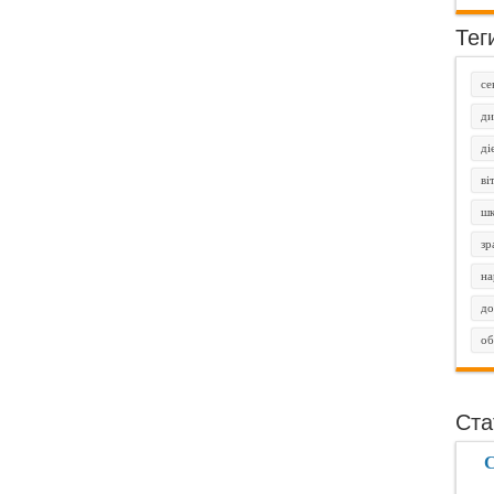
Тег
се
ди
ді
ві
шк
зр
на
до
об
Ста
С