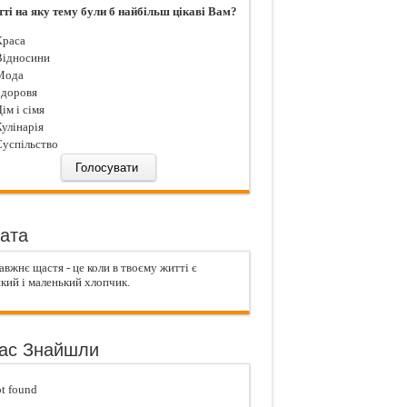
тті на яку тему були б найбільш цікаві Вам?
раса
ідносини
ода
доровя
iм і сiмя
улiнарiя
успiльство
ата
вжнє щастя - це коли в твоєму житті є
кий і маленький хлопчик.
ас Знайшли
t found