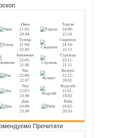
оскоп
Овен
Терези
21.03-
24.09-
20.04
23.10
Телець
Скорпіон
21.04-
24.10-
21.05
22.11
Близнюки
Стрілець
22.05-
23.11-
21.06
21.12
Рак
Козеріг
22.06-
22.12-
22.07
20.01
Лев
Водолій
23.07-
21.01-
23.08
18.02
Діва
Риби
24.08-
19.02-
23.09
20.03
омендуємо Прочитати