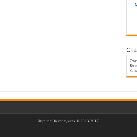
Х
Ста
Ста
Блог
Запи
Журнал На каблучках © 2013-2017