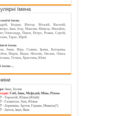
улярні Імена
ловічі імена
дрій
,
Богдан
,
Віктор
,
Віталій
,
Василій
,
митро
,
Іван
,
Ігор
,
Максим
,
Микола
,
Михайло
,
ег
,
Олександр
,
Павло
,
Петро
,
Роман
,
Сергій
,
епан
,
Тарас
,
Юрій
ночі імена
ла
,
Анна
,
Віра
,
Галина
,
Ірина
,
Катерина
,
юбов
,
Марія
,
Надія
,
Наталія
,
Оксана
,
Ольга
,
ітлана
,
Тетяна
,
Христина
,
Юлія
і імена ...
нини
ра:
Іван, Зосим
годні:
Гліб, Інна, Мефодій, Міна, Рімма
07
- Терентій, Юліан (Юлій)
07
- Галактіон, Зіна, Юліан
07
- Агрипина, Артем, Герман, Микита(?)
07
- Антон, Іван, Яків