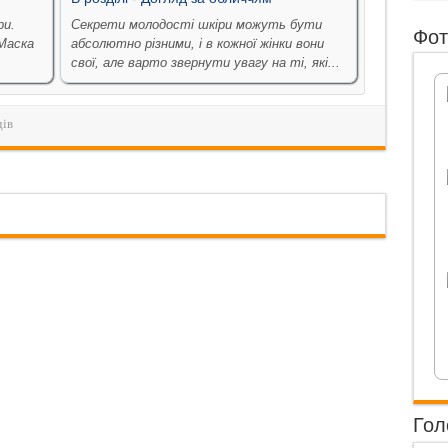
ри.
Секрети молодості шкіри можуть бути
Фот
Маска
абсолютно різними, і в кожної жінки вони
.
свої, але варто звернути увагу на ті, які...
дів
Гол