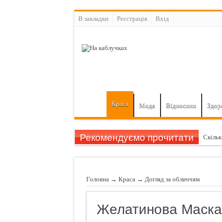
В закладки
Реєстрація
Вхiд
Краса
Мода
Відносини
Здор
Рекомендуємо прочитати
Скільк
6 реце
Що пот
Головна
→
Краса
→
Догляд за обличчям
Free l
Як при
Желатинова Маска
Кола п