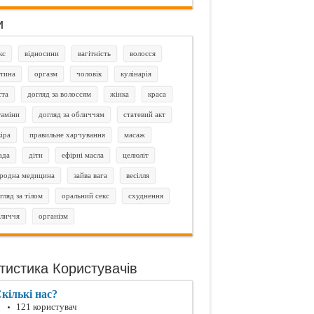
и
кс
відносини
вагітність
волосся
тина
оргазм
чоловік
кулінарія
єта
догляд за волоссям
жінка
краса
таміни
догляд за обличчям
статевий акт
іра
правильне харчування
масаж
ада
діти
ефірні масла
целюліт
родна медицина
зайва вага
весілля
гляд за тілом
оральний секс
схуднення
личчя
організм
тистика Користувачів
кількі нас?
121 користувач