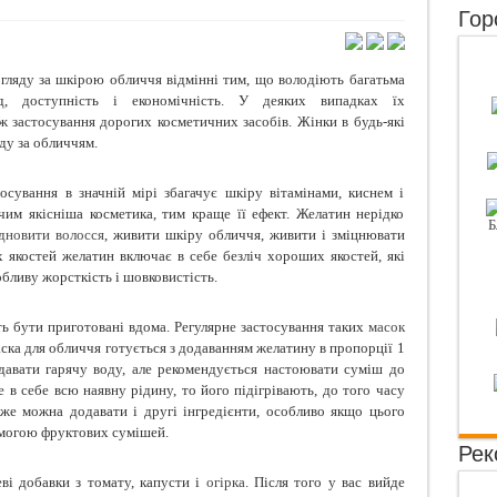
Гор
е харчування без насильства над собою
для густоти волосся
гляду за шкірою обличчя відмінні тим, що володіють багатьма
кави: кофеїнова залежність
ад, доступність і економічність. У деяких випадках їх
іж застосування дорогих косметичних засобів. Жінки в будь-які
собів застосування оливкової олії для краси
ду за обличчям.
осування в значній мірі збагачує шкіру вітамінами, киснем і
им якісніша косметика, тим краще її ефект. Желатин нерідко
дновити волосся
, живити шкіру обличчя, живити і зміцнювати
х якостей желатин включає в себе безліч хороших якостей, які
бливу жорсткість і шовковистість.
ь бути приготовані вдома. Регулярне застосування таких
масок
ка для обличчя готується з додаванням желатину в пропорції 1
давати гарячу воду, але рекомендується настоювати суміш до
 в себе всю наявну рідину, то його підігрівають, до того часу
же можна додавати і другі інгредієнти, особливо якщо цього
омогою фруктових сумішей.
Рек
ві добавки з томату, капусти і
огірка
. Після того у вас вийде