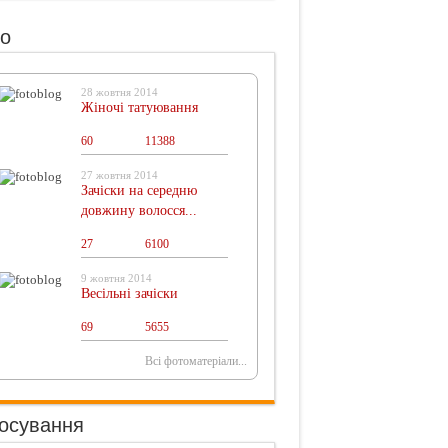
о
28 жовтня 2014
Жіночі татуювання
60
0
11388
27 жовтня 2014
Зачіски на середню
довжину волосся...
27
0
6100
9 жовтня 2014
Весільні зачіски
69
0
5655
Всі фотоматеріали...
осування