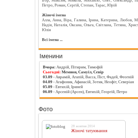
Ігор
,
Максим
,
Микола
,
Михайло
,
Олег
,
Олександр
,
П
Петро
,
Роман
,
Сергій
,
Степан
,
Тарас
,
Юрій
Жіночі імена
Алла
,
Анна
,
Віра
,
Галина
,
Ірина
,
Катерина
,
Любов
,
М
Надія
,
Наталія
,
Оксана
,
Ольга
,
Світлана
,
Тетяна
,
Хрис
Юлія
Всі імена ...
Іменини
Вчора:
Андрій, Пітирим, Тимофій
Сьогодні:
Мемнон, Самуїл, Севір
03.09
- Аврамій, Агапій, Васса, Піст, Фадей, Феогній
04.09
- Агафоник, Афанасій, Зотик, Неофіт, Северіан
05.09
- Евтихій, Іриней
06.09
- Арсеній (Арсен), Евтихій, Георгій, Петро
Фото
28 жовтня 2014
Жіночі татуювання