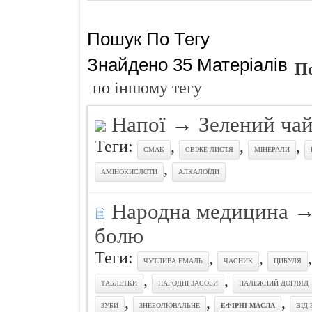
Названо найн
Пошук По Тегу
Чуттєвий под
Ознаки захво
Знайдено 35 Матеріалів
По
Просто додай
по
іншому тегу
Про що розп
Напої
→
Зелений чай 
Кокосовий п
Теги:
,
,
,
СМАК
СВІЖЕ ЛИСТЯ
МІНЕРАЛИ
,
АМІНОКИСЛОТИ
АЛКАЛОЇДИ
Народна медицина
болю
Теги:
,
,
ЧУТЛИВА ЕМАЛЬ
ЧАСНИК
ЦИБУЛЯ
,
,
ТАБЛЕТКИ
НАРОДНІ ЗАСОБИ
НАЛЕЖНИЙ ДОГЛЯД
,
,
,
ЗУБИ
ЗНЕБОЛЮВАЛЬНЕ
ЕФІРНІ МАСЛА
ВІД