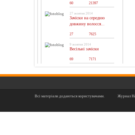
60
0
21397
27 жовтня 2014
Зачіски на середню
довжину волосся...
27
0
7625
9 жовтня 2014
Весільні зачіски
69
0
7171
Всі матеріали додаються користувачами.
Журнал На