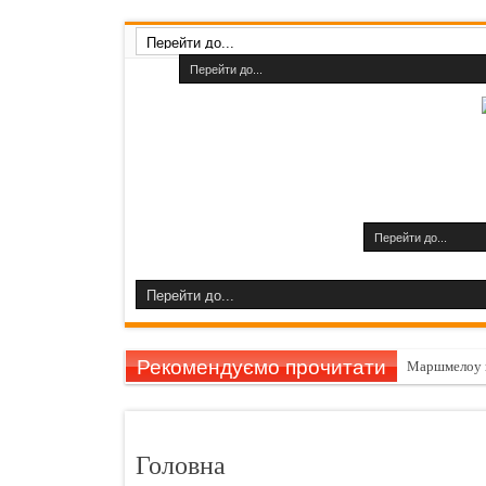
Рекомендуємо прочитати
Маршмелоу 
Гарбуз викли
11 причин за
Головна
Шампуні до