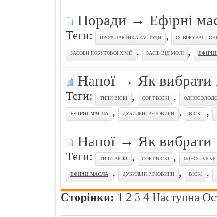
Поради
→
Ефірні ма
Теги:
,
ПРОФІЛАКТИКА ЗАСТУДИ
ОСВІЖУВАЧ ПОВІ
,
,
ЗАСОБИ ПОБУТОВОЇ ХІМІЇ
ЗАСІБ ВІД МОЛІ
ЕФІРНІ
Напої
→
Як вибрати 
Теги:
,
,
ТИПИ ВІСКІ
СОРТ ВІСКІ
ОДНОСОЛОД
,
,
,
ЕФІРНІ МАСЛА
ДУБИЛЬНІ РЕЧОВИНИ
ВІСКІ
Напої
→
Як вибрати 
Теги:
,
,
ТИПИ ВІСКІ
СОРТ ВІСКІ
ОДНОСОЛОД
,
,
,
ЕФІРНІ МАСЛА
ДУБИЛЬНІ РЕЧОВИНИ
ВІСКІ
Сторінки:
1
2
3
4
Наступна
Ос