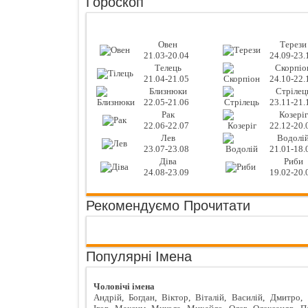
Гороскоп
Овен
Терези
21.03-20.04
24.09-23.
Телець
Скорпіо
21.04-21.05
24.10-22.
Близнюки
Стрілец
22.05-21.06
23.11-21.
Рак
Козеріг
22.06-22.07
22.12-20.
Лев
Водолі
23.07-23.08
21.01-18.
Діва
Риби
24.08-23.09
19.02-20.
Рекомендуємо Прочитати
Популярні Імена
Чоловічі імена
Андрій
,
Богдан
,
Віктор
,
Віталій
,
Василій
,
Дмитро
,