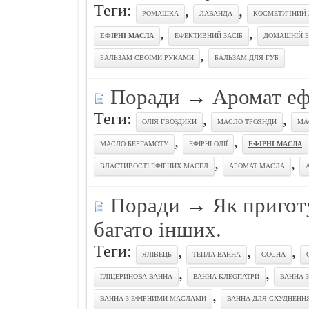
Теги:
,
,
РОМАШКА
ЛАВАНДА
КОСМЕТИЧНИЙ 
,
,
ЕФІРНІ МАСЛА
ЕФЕКТИВНИЙ ЗАСІБ
ДОМАШНІЙ 
,
БАЛЬЗАМ СВОЇМИ РУКАМИ
БАЛЬЗАМ ДЛЯ ГУБ
Поради
→
Аромат еф
Теги:
,
,
ОЛІЯ ГВОЗДИКИ
МАСЛО ТРОЯНДИ
МА
,
,
МАСЛО БЕРГАМОТУ
ЕФІРНІ ОЛІЇ
ЕФІРНІ МАСЛА
,
,
ВЛАСТИВОСТІ ЕФІРНИХ МАСЕЛ
АРОМАТ МАСЛА
Поради
→
Як пригот
багато інших.
Теги:
,
,
,
ЯЛІВЕЦЬ
ТЕПЛА ВАННА
СОСНА
,
,
ГЛІЦЕРИНОВА ВАННА
ВАННА КЛЕОПАТРИ
ВАННА 
,
ВАННА З ЕФІРНИМИ МАСЛАМИ
ВАННА ДЛЯ СХУДНЕНН