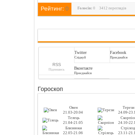
Рейтинг:
0
Голосiв:
0
3412 переглядів
Twitter
Facebook
Слідкуй
Приєднайся
RSS
Вконтакте
Підпишись
Приєднайся
Гороскоп
Овен
Терези
21.03-20.04
24.09-23.
Телець
Скорпіо
21.04-21.05
24.10-22.
Близнюки
Стрілец
22.05-21.06
23.11-21.