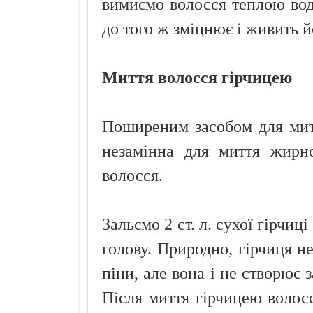
вимиємо волосся теплою вод
до того ж зміцнює і живить й
Миття волосся гірчицею
Поширеним засобом для митт
незамінна для миття жирн
волосся.
Зальємо 2 ст. л. сухої гірчиц
голову. Природно, гірчиця н
піни, але вона і не створює 
Після миття гірчицею волос