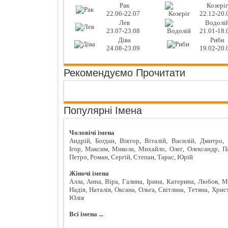
Рак
Козеріг
22.06-22.07
22.12-20.
Лев
Водолі
23.07-23.08
21.01-18.
Діва
Риби
24.08-23.09
19.02-20.
Рекомендуємо Прочитати
Популярні Імена
Чоловічі імена
Андрій
,
Богдан
,
Віктор
,
Віталій
,
Василій
,
Дмитро
,
Ігор
,
Максим
,
Микола
,
Михайло
,
Олег
,
Олександр
,
П
Петро
,
Роман
,
Сергій
,
Степан
,
Тарас
,
Юрій
Жіночі імена
Алла
,
Анна
,
Віра
,
Галина
,
Ірина
,
Катерина
,
Любов
,
М
Надія
,
Наталія
,
Оксана
,
Ольга
,
Світлана
,
Тетяна
,
Хрис
Юлія
Всі імена ...