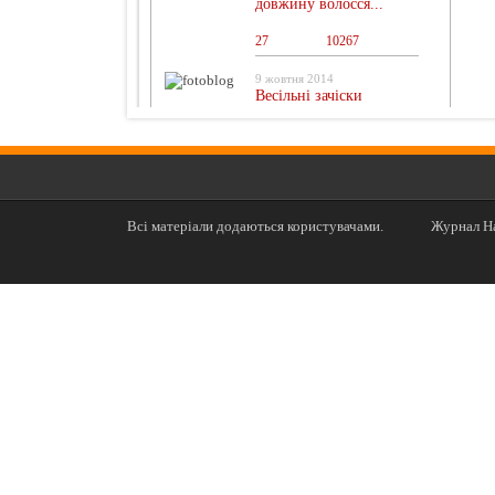
довжину волосся...
27
0
10267
9 жовтня 2014
Весільні зачіски
Всі матеріали додаються користувачами.
Журнал На