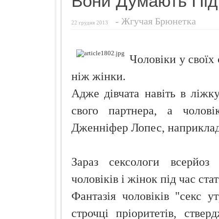
Вони Думають Під
Цей рослинн
-
Жгучая Брюнетка
22 грудня 2013
Правильний д
Відбілення 
Чоловіки у своїх 
ніж жінки.
Адже дівчата навіть в ліжк
свого партнера, а чолов
Дженніфер Лопес, наприклад
Зараз сексологи всерйоз
чоловіків і жінок під час стат
Фантазія чоловіків "секс у
строчці пріоритетів, ствер