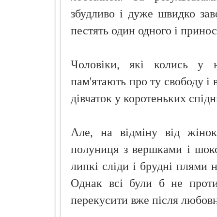
збудливо і дуже швидко зав
пестять один одного і принос
Чоловіки, які колись у 
пам'ятають про ту свободу і
дівчаток у коротеньких спід
Але, на відміну від жінок
полуниця з вершками і шоко
липкі сліди і брудні плями н
Однак всі були б не проти
перекусити вже після любовн