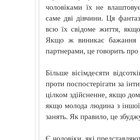
чоловіками їх не влаштову
саме дві дівчини. Ця фантаз
всю їх свідоме життя, якщо
Якщо ж виникає бажання з
партнерами, це говорить про 
Більше вісімдесяти відсоткі
проти поспостерігати за ін
цілком здійсненне, якщо дом
якщо молода людина з іншої
занять. Як правило, це збудж
Є чоловіки, які представляют