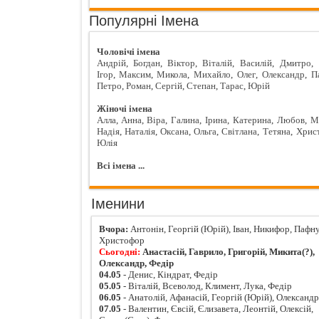
Популярні Імена
Чоловічі імена
Андрій
,
Богдан
,
Віктор
,
Віталій
,
Василій
,
Дмитро
,
Ігор
,
Максим
,
Микола
,
Михайло
,
Олег
,
Олександр
,
П
Петро
,
Роман
,
Сергій
,
Степан
,
Тарас
,
Юрій
Жіночі імена
Алла
,
Анна
,
Віра
,
Галина
,
Ірина
,
Катерина
,
Любов
,
М
Надія
,
Наталія
,
Оксана
,
Ольга
,
Світлана
,
Тетяна
,
Хрис
Юлія
Всі імена ...
Іменини
Вчора:
Антонін, Георгій (Юрій), Іван, Никифор, Пафну
Христофор
Сьогодні:
Анастасій, Гаврило, Григорій, Микита(?),
Олександр, Федір
04.05
- Денис, Кіндрат, Федір
05.05
- Віталій, Всеволод, Климент, Лука, Федір
06.05
- Анатолій, Афанасій, Георгій (Юрій), Олександ
07.05
- Валентин, Євсій, Єлизавета, Леонтій, Олексій,