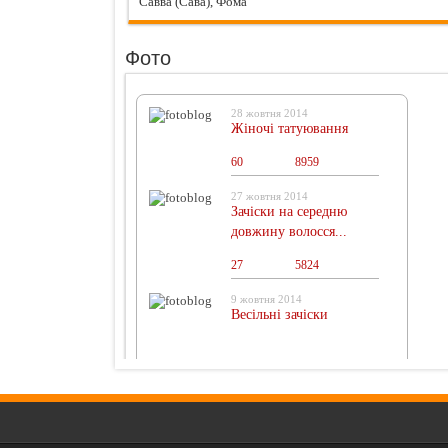
Савва (Сава), Фома
Фото
28 жовтня 2014
Жіночі татуювання
60
0
8959
27 жовтня 2014
Зачіски на середню
довжину волосся...
27
0
5824
9 жовтня 2014
Весільні зачіски