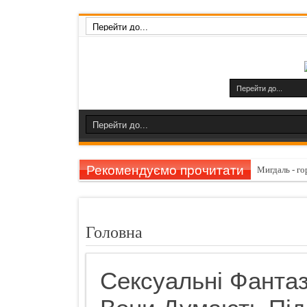
Рекомендуємо прочитати
Мигдаль - го
Як поліпшит
Причини, озн
Головна
Названо прир
Відповіді на
Сексуальні Фантаз
Великодні п
Види татую