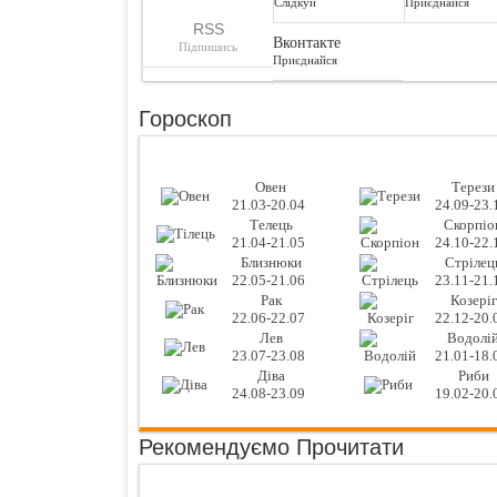
Слідкуй
Приєднайся
RSS
Вконтакте
Підпишись
Приєднайся
Гороскоп
Овен
Терези
21.03-20.04
24.09-23.
Телець
Скорпіо
21.04-21.05
24.10-22.
Близнюки
Стрілец
22.05-21.06
23.11-21.
Рак
Козеріг
22.06-22.07
22.12-20.
Лев
Водолі
23.07-23.08
21.01-18.
Діва
Риби
24.08-23.09
19.02-20.
Рекомендуємо Прочитати