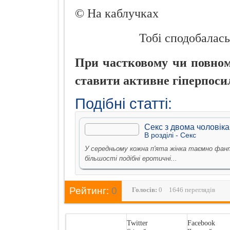
© На каблучках
Тобі сподобалась
При частковому чи повному
ставити активне гіперпоси
Подібні статті:
Секс з двома чоловіка
В рoздiлi -
Секс
У середньому кожна п'ята жінка таємно фанта
більшості подібні еротичні...
Рейтинг:
0
Голосiв:
0
1646 переглядів
Twitter
Facebook