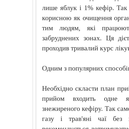
лише яблук і 1% кефір. Так
корисною як очищення орган
тим людям, які працюют
забруднених зонах. Ця діє
проходив тривалий курс ліку
Одним з популярних способів 
Необхідно скласти план прий
прийом входить одне я
знежиреного кефіру. Так сам
газу і трав'яні чаї без
рекомендується дотримуватися