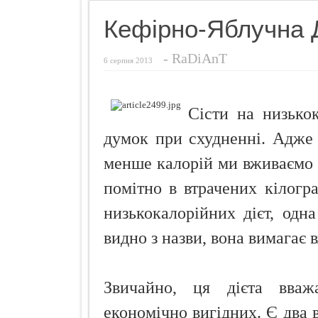
Названо найн
Кефірно-Яблучна 
Чуттєвий под
-
RaDiAnT
Ознаки захво
6 серпня 2013
Просто додай
Про що розп
Сісти на низько
Кокосовий п
думок при схудненні. Адже
менше калорій ми вживаємо 
помітно в втрачених кілогра
низькокалорійних дієт, одна
видно з назви, вона вимагає 
Звичайно, ця дієта вваж
економічно вигідних. Є два в