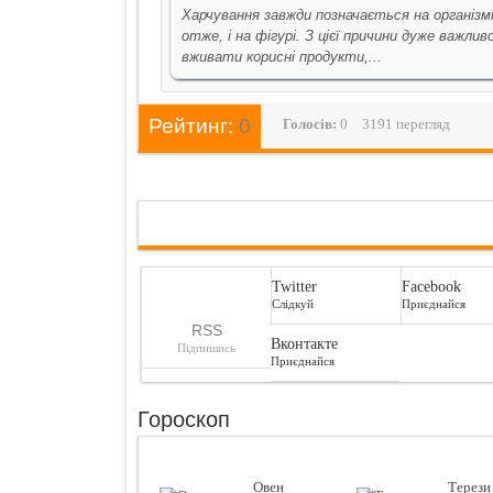
Харчування завжди позначається на організмі
отже, і на фігурі. З цієї причини дуже важлив
вживати корисні продукти,...
Рейтинг:
0
Голосiв:
0
3191 перегляд
Twitter
Facebook
Слідкуй
Приєднайся
RSS
Вконтакте
Підпишись
Приєднайся
Гороскоп
Овен
Терези