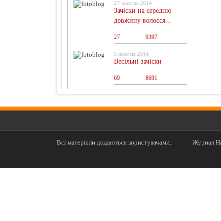
27 жовтня 2014
Зачіски на середню
довжину волосся...
27
0
9397
9 жовтня 2014
Весільні зачіски
69
0
8691
Всі матеріали додаються користувачами.
Журнал На