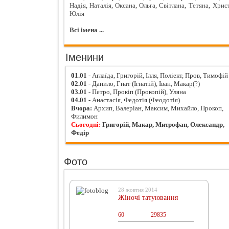
Надія
,
Наталія
,
Оксана
,
Ольга
,
Світлана
,
Тетяна
,
Хрис
Юлія
Всі імена ...
Іменини
01.01
- Аглаїда, Григорій, Ілля, Поліект, Пров, Тимофій
02.01
- Данило, Гнат (Ігнатій), Іван, Макар(?)
03.01
- Петро, Прокіп (Прокопій), Уляна
04.01
- Анастасія, Федотія (Феодотія)
Вчора:
Архип, Валеріан, Максим, Михайло, Прокоп,
Филимон
Сьогодні:
Григорій, Макар, Митрофан, Олександр,
Федір
Фото
28 жовтня 2014
Жіночі татуювання
60
0
29835