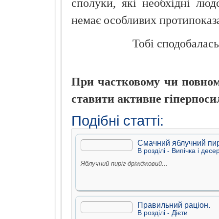
сполуки, які необхідні люд
немає особливих протипоказа
Тобі сподобалась
При частковому чи повному
ставити активне гіперпоси
Подібні статті:
Смачний яблучний пир
В рoздiлi -
Випiчка i десе
Яблучний пиріг дріжджовий...
Правильний раціон.
В рoздiлi -
Дiєти