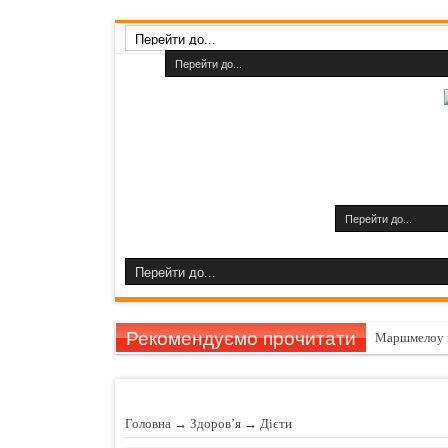
Рекомендуємо прочитати
Маршмелоу 
Гарбуз викли
11 причин за
Головна
→
Здоров’я
→
Дiєти
Шампуні до