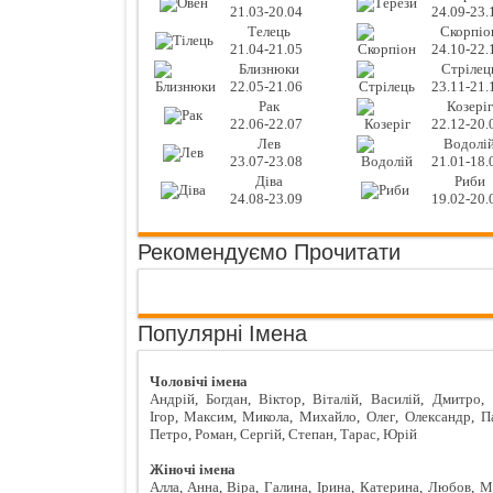
21.03-20.04
24.09-23.
Телець
Скорпіо
21.04-21.05
24.10-22.
Близнюки
Стрілец
22.05-21.06
23.11-21.
Рак
Козеріг
22.06-22.07
22.12-20.
Лев
Водолі
23.07-23.08
21.01-18.
Діва
Риби
24.08-23.09
19.02-20.
Рекомендуємо Прочитати
Популярні Імена
Чоловічі імена
Андрій
,
Богдан
,
Віктор
,
Віталій
,
Василій
,
Дмитро
,
Ігор
,
Максим
,
Микола
,
Михайло
,
Олег
,
Олександр
,
П
Петро
,
Роман
,
Сергій
,
Степан
,
Тарас
,
Юрій
Жіночі імена
Алла
,
Анна
,
Віра
,
Галина
,
Ірина
,
Катерина
,
Любов
,
М