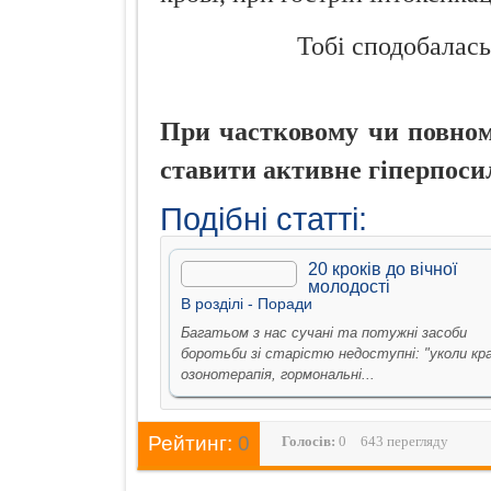
Тобі сподобалась
При частковому чи повному
ставити активне гіперпоси
Подібні статті:
20 кроків до вічної
молодості
В рoздiлi -
Поради
Багатьом з нас сучані та потужні засоби
боротьби зі старістю недоступні: "уколи кра
озонотерапія, гормональні...
Рейтинг:
0
Голосiв:
0
643 перегляду