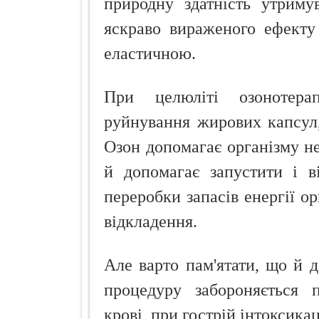
природну здатність утриму
яскраво вираженого ефекту
еластичною.
При целюліті озонотера
руйнування жирових капсул
Озон допомагає організму не
й допомагає запустити і в
переробки запасів енергії о
відкладення.
Але варто пам'ятати, що й д
процедуру забороняється 
крові, при гострій інтоксикаці