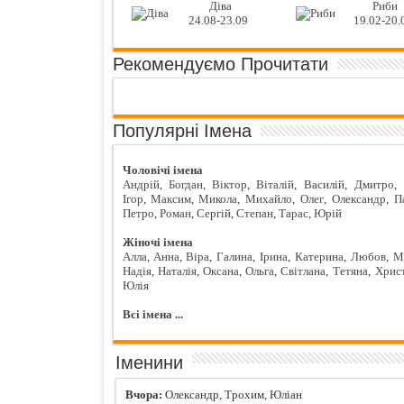
Діва
Риби
24.08-23.09
19.02-20.
Рекомендуємо Прочитати
Популярні Імена
Чоловічі імена
Андрій
,
Богдан
,
Віктор
,
Віталій
,
Василій
,
Дмитро
,
Ігор
,
Максим
,
Микола
,
Михайло
,
Олег
,
Олександр
,
П
Петро
,
Роман
,
Сергій
,
Степан
,
Тарас
,
Юрій
Жіночі імена
Алла
,
Анна
,
Віра
,
Галина
,
Ірина
,
Катерина
,
Любов
,
М
Надія
,
Наталія
,
Оксана
,
Ольга
,
Світлана
,
Тетяна
,
Хрис
Юлія
Всі імена ...
Іменини
Вчора:
Олександр, Трохим, Юліан