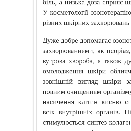
біль, а низька доза сприяє 
У косметології озонотерапі
різних шкірних захворювань і
Дуже добре допомагає озонот
захворюваннями, як псоріаз,
вугрова хвороба
, а також д
омолодження шкіри обличч
зовнішній вигляд шкіри за
повним очищенням організму 
насичення клітин кисню с
всіх внутрішніх органів. 
стимулюється синтез колаген