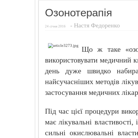
Названо найн
Озонотерапія
Чуттєвий под
-
Настя Федоренко
Ознаки захво
24 січня 2016
Просто додай
Про що розп
Що ж таке «озо
Кокосовий п
використовувати медичний к
день дуже швидко набира
найсучасніших методів ліку
застосування медичних лікар
Під час цієї процедури вико
має лікувальні властивості, 
сильні окислювальні власт