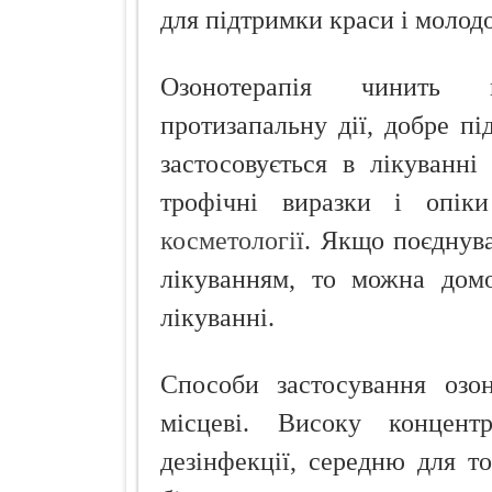
для підтримки краси і молодо
Озонотерапія чинить н
протизапальну дії, добре п
застосовується в лікуванні
трофічні виразки і опіки 
косметології
. Якщо поєднув
лікуванням, то можна домо
лікуванні.
Способи застосування озо
місцеві. Високу концент
дезінфекції, середню для т