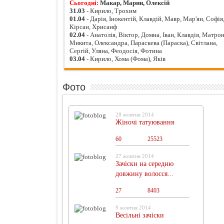
Сьогодні:
Макар, Марин, Олексій
31.03
- Кирило, Трохим
01.04
- Дарія, Інокентій, Клавдій, Мавр, Мар'ян, Софія
Кірсан, Хрисанф
02.04
- Анатолія, Віктор, Домна, Іван, Клавдія, Матрон
Микита, Олександра, Параскева (Параска), Світлана,
Сергій, Уляна, Феодосія, Фотина
03.04
- Кирило, Хома (Фома), Яків
Фото
28 жовтня 2014
Жіночі татуювання
60
0
25523
27 жовтня 2014
Зачіски на середню
довжину волосся...
27
0
8403
9 жовтня 2014
Весільні зачіски