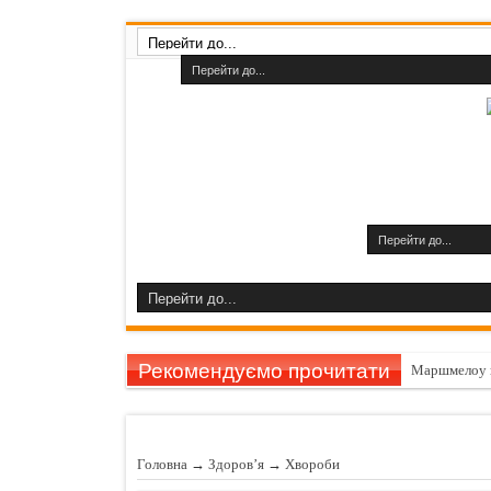
Рекомендуємо прочитати
Маршмелоу 
Гарбуз викли
11 причин за
Головна
→
Здоров’я
→
Хвороби
Шампуні до