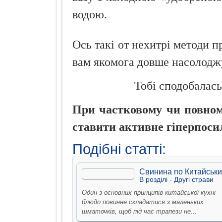
водою.
Ось такі от нехитрі методи 
вам якомога довше насолодж
Тобі сподобалась
При частковому чи повному
ставити активне гіперпоси
Подібні статті:
Свинина по Китайськи
В рoздiлi -
Другi страви
Один з основних принципів китайської кухні 
блюдо повинне складатися з маленьких
шматочків, щоб під час трапези не...