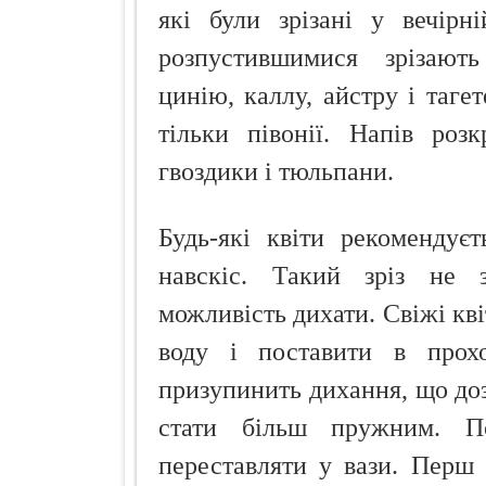
які були зрізані у вечірн
розпустившимися зрізают
цинію, каллу, айстру і тагет
тільки півонії. Напів роз
гвоздики і тюльпани.
Будь-які квіти рекомендує
навскіс. Такий зріз не 
можливість дихати. Свіжі кві
воду і поставити в прохо
призупинить дихання, що доз
стати більш пружним. П
переставляти у вази. Перш 