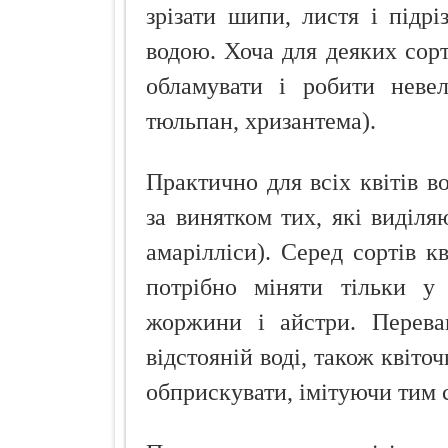
зрізати шипи, листя і підрі
водою. Хоча для деяких сорт
обламувати і робити невел
тюльпан, хризантема).
Практично для всіх квітів в
за винятком тих, які виділя
амарілліси). Серед сортів кв
потрібно міняти тільки у 
жоржини і айстри. Переваг
відстояній воді, також квіто
обприскувати, імітуючи тим 