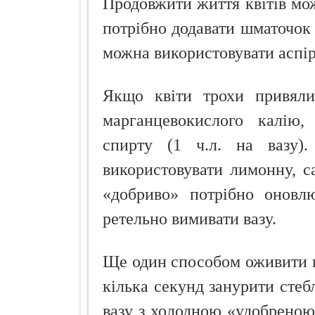
Продовжити життя квітів мож
потрібно додавати шматочок
можна використовувати аспір
Якщо квіти трохи привял
марганцевокислого калію,
спирту (1 ч.л. на вазу)
використовувати лимонну, с
«добриво» потрібно оновл
ретельно вимивати вазу.
Ще один способом оживити кв
кілька секунд занурити стебл
вазу з холодною «удобреною