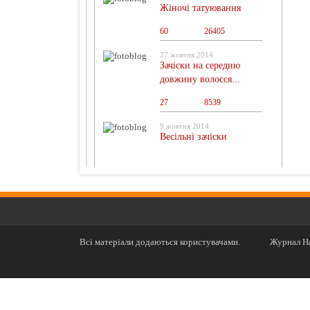
Жіночі татуювання
60
0
26405
27 жовтня 2014
Зачіски на середню
довжину волосся...
27
0
8539
9 жовтня 2014
Весільні зачіски
Всі матеріали додаються користувачами.
Журнал На