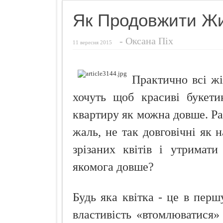
Названо найн
Як Продовжити Жи
Чуттєвий под
-
Оксана Піх
Ознаки захво
11 вересня 2015
Просто додай
Про що розп
Практично всі жі
Кокосовий п
хочуть щоб красиві букети
квартиру як можна довше. Рад
жаль, не так довговічні як 
зрізаних квітів і утримати
якомога довше?
Будь яка квітка - це в перш
властивість «втомлюватися» 