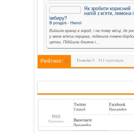
Як зробити корисний
напій з м'яти, лимона і
імбиру?
В рoздiлi -
Напої
Вийшла вранці в город, і на тому місці, де р
у мене м'ята перцева, побачила темно-бордо
цятки. Підійшла ближче і...
Рейтинг:
0
Голосiв:
0
911 переглядів
Twitter
Facebook
Слідкуй
Приєднайся
RSS
Вконтакте
Підпишись
Приєднайся