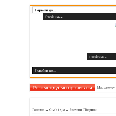
Рекомендуємо прочитати
Маршмелоу 
Гарбуз викли
11 причин за
Головна
→
Сім’я і дім
→
Рослини I Тварини
Шампуні до