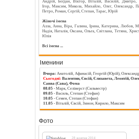
Андрій
,
Богдан
,
Віктор
,
Віталій
,
Василій
,
Дмитро
,
Ігор
,
Максим
,
Микола
,
Михайло
,
Олег
,
Олександр
,
П
Петро
,
Роман
,
Сергій
,
Степан
,
Тарас
,
Юрій
Жіночі імена
Алла
,
Анна
,
Віра
,
Галина
,
Ірина
,
Катерина
,
Любов
,
М
Надія
,
Наталія
,
Оксана
,
Ольга
,
Світлана
,
Тетяна
,
Хрис
Юлія
Всі імена ...
Іменини
Вчора:
Анатолій, Афанасій, Георгій (Юрій), Олександ
Сьогодні:
Валентин, Євсій, Єлизавета, Леонтій, Олек
Савва (Сава), Фома
08.05
- Марк, Селіверст (Сильвестр)
09.05
- Василь, Степан (Стефан)
10.05
- Семен, Степан (Стефан)
11.05
- Віталій, Євсій, Зинон, Кирило, Максим
Фото
28 жовтня 2014