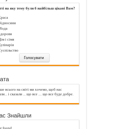
тті на яку тему були б найбільш цікаві Вам?
раса
ідносини
ода
доровя
iм і сiмя
улiнарiя
успiльство
ата
ше всього на світі ми хочемо, щоб нас
ли... і сказали ... що все .... що все буде добре.
ас Знайшли
t found