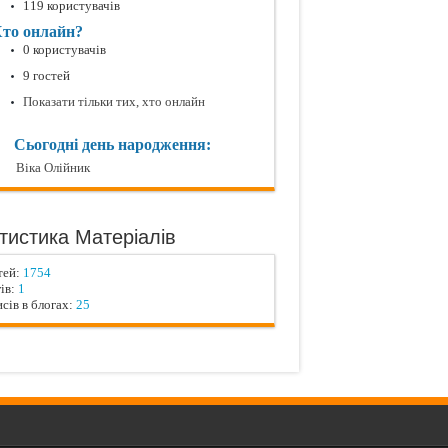
119 користувачів
то онлайн?
0 користувачів
9 гостей
Показати тільки тих, хто онлайн
Сьогодні день народження:
Вiка Олійник
тистика Матеріалів
тей:
1754
ів:
1
сів в блогах:
25