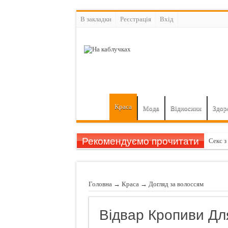
В закладки
Реєстрація
Вхiд
Краса
Мода
Відносини
Здор
Рекомендуємо прочитати
Секс з
Як при
Як при
Головна
→
Краса
→
Догляд за волоссям
Як зр
Фригід
Відвар Кропиви Дл
Секрет