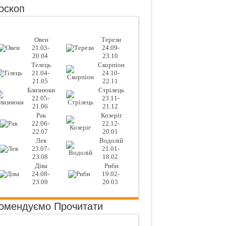
оскоп
Овен
Терези
21.03-
24.09-
20.04
23.10
Телець
Скорпіон
21.04-
24.10-
21.05
22.11
Близнюки
Стрілець
22.05-
23.11-
21.06
21.12
Рак
Козеріг
22.06-
22.12-
22.07
20.01
Лев
Водолій
23.07-
21.01-
23.08
18.02
Діва
Риби
24.08-
19.02-
23.09
20.03
омендуємо Прочитати