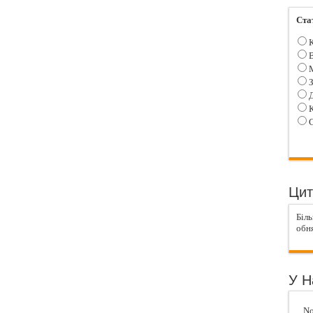
Ста
К
В
М
З
Д
К
С
Цит
Біль
обня
У Н
No