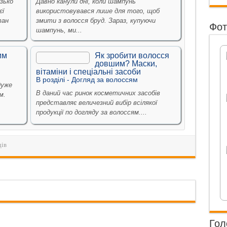
зько
Давно канули дні, коли шампунь
єї
використовувався лише для того, щоб
тан
змити з волосся бруд. Зараз, купуючи
Фот
шампунь, ми...
им
Як зробити волосся
довшим? Маски,
вітаміни і спеціальні засоби
В рoздiлi -
Догляд за волоссям
дуже
В даний час ринок косметичних засобів
м.
представляє величезний вибір всілякої
продукції по догляду за волоссям....
дів
Гол