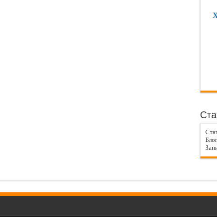
Х
Ста
Ста
Блог
Запи