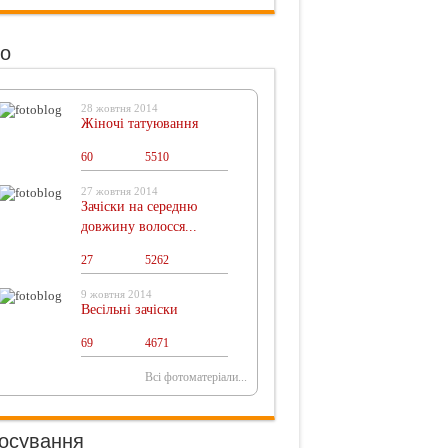
о
28 жовтня 2014
Жіночі татуювання
60
0
5510
27 жовтня 2014
Зачіски на середню
довжину волосся...
27
0
5262
9 жовтня 2014
Весільні зачіски
69
0
4671
Всі фотоматеріали...
осування