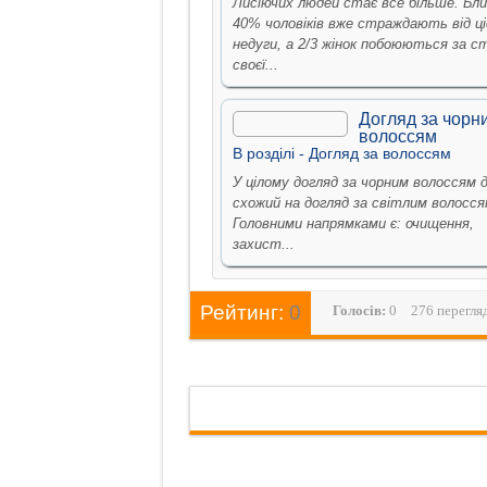
Лисіючих людей стає все більше. Бли
40% чоловіків вже страждають від ці
недуги, а 2/3 жінок побоюються за с
своєї...
Догляд за чорн
волоссям
В рoздiлi -
Догляд за волоссям
У цілому догляд за чорним волоссям 
схожий на догляд за світлим волосся
Головними напрямками є: очищення,
захист...
Рейтинг:
0
Голосiв:
0
276 перегля