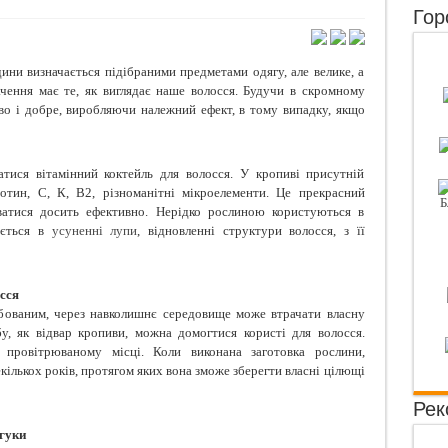
Гор
нути сухість волосся
ки "Під градусом"
ини визначається підібраними предметами одягу, але велике, а
им здивувати чоловіка в ліжку?
ачення має те, як виглядає наше волосся. Будучи в скромному
во і добре, виробляючи належний ефект, в тому випадку, якщо
ворогів жіночої краси
тися вітамінний коктейль для волосся. У кропиві присутній
аротин, С, К, В2, різноманітні мікроелементи. Це прекрасний
уватися досить ефективно. Нерідко рослиною користуються в
ується в
усуненні лупи
, відновленні структури волосся, з її
сся
рбованим, через навколишнє середовище може втрачати власну
у, як відвар кропиви, можна домогтися користі для волосся.
провітрюваному місці. Коли виконана заготовка рослини,
ількох років, протягом яких вона зможе зберегти власні цілющі
Рек
дгуки