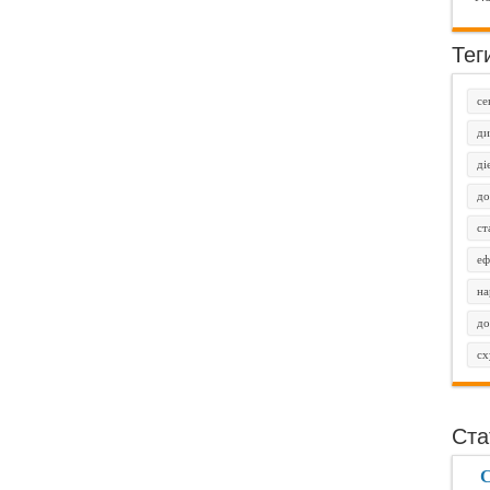
Тег
се
ди
ді
до
ст
еф
на
до
сх
Ста
С