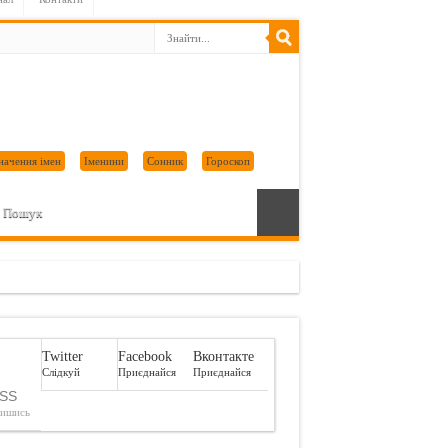
начення імен
Іменини
Сонник
Гороскоп
Пошук
Twitter
Facebook
Вконтакте
Слідкуй
Приєднайся
Приєднайся
SS
пишись