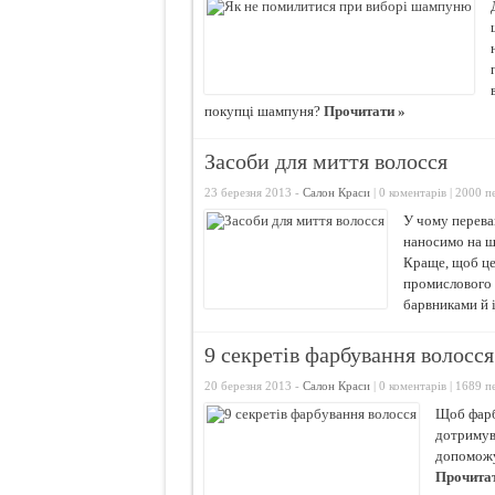
покупці шампуня?
Прочитати »
Засоби для миття волосся
23 березня 2013 -
Салон Краси
|
0 коментарів
| 2000 п
У чому переваг
наносимо на шк
Краще, щоб це
промислового 
барвниками й
9 секретів фарбування волосся
20 березня 2013 -
Салон Краси
|
0 коментарів
| 1689 п
Щоб фарбу
дотримува
допоможут
Прочитат