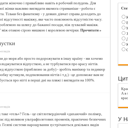
ядати жіночно і привабливо навіть в робочий полудень. Для
Ста
вої жінки важливо виглядати якомога стриманіше - робота є
та. Тільки без фанатизму - у деяких дівчат справа доходить до
К
ої відсутності макіяжу, яке часто пояснюють відсутністю часу.
В
роблемою на шляху до бажаної посади, ніж зухвалий макіяж.
М
у" між отакою сірою мишкою і королевою вечірки.
Прочитати »
З
Д
пустки
К
С
еглядів
чи до моря або просто подорожувати в іншу країну - ми хочемо
олоджуватися відпусткою, а не турбуватися про красу нігтів.
ед відпусткою (приблизно за добу) - зробіть манікюр та педикюр
робку кутикули, подпилювання нігтів і т.д.) - це допоможе вам не
Цит
бується про нігті в перші дні на пляжі і виглядати на 100%.
Крас
А в 
кра
еглядів
 таке «гель»? Гель - це світлотвердіючий «дихаючий» полімер,
У Н
гає під впливом ультрафіолетових променів, практично безпечних
. Гелеві системи нарощування зустрічаються декількох видів