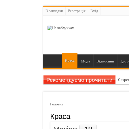
В закладки
Реєстрація
Вхiд
Краса
Мода
Відносини
Здор
Рекомендуємо прочитати
Секрет
Як усу
Чебуре
Головна
Як і ч
Краса
Шість 
Губки 