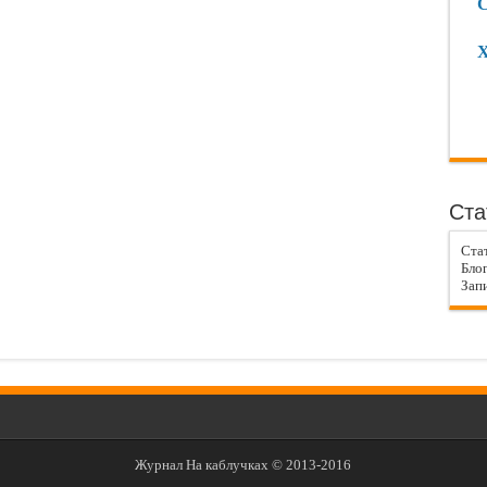
С
Х
Ста
Ста
Блог
Запи
Журнал На каблучках © 2013-2016