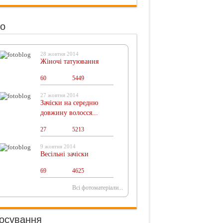
о
28 жовтня 2014
Жіночі татуювання
60
0
5449
27 жовтня 2014
Зачіски на середню
довжину волосся...
27
0
5213
9 жовтня 2014
Весільні зачіски
69
0
4625
Всі фотоматеріали...
осування