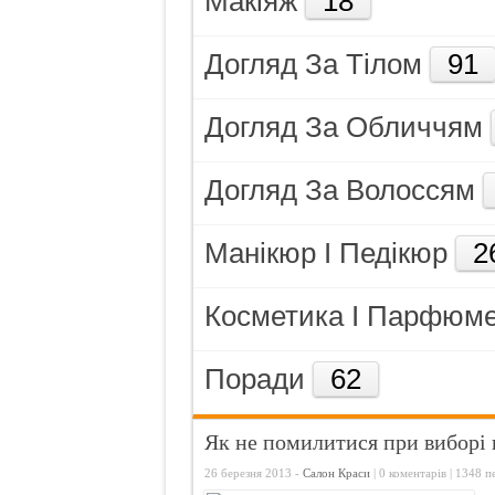
Макiяж
18
Як зах
Догляд За Тiлом
91
Як зал
Як зро
Догляд За Обличчям
Що роб
Догляд За Волоссям
Манiкюр I Педiкюр
2
Косметика I Парфюме
Поради
62
Як не помилитися при вибор
26 березня 2013 -
Салон Краси
|
0 коментарів
| 1348 п