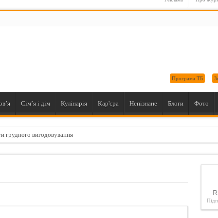
Програма ТБ
З
ов’я
Сім’я і дім
Кулінарія
Кар'єра
Непізнане
Блоги
Фото
и грудного вигодовування
нути сухість волосся
ки "Під градусом"
им здивувати чоловіка в ліжку?
R
ворогів жіночої краси
Під
бантиком або як зробити пишні губи