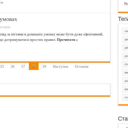
 »
No
Тег
 умовах
еглядів
се
гляд за нігтями в домашніх умовах може бути дуже ефективний,
що дотримуватися простих правил.
Прочитати »
ди
ді
до
ст
38
35
36
37
39
Наступна
Остання
ма
до
на
сх
Ста