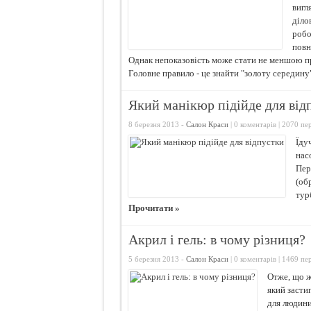
вигл
діло
робо
повн
Однак непоказовість може стати не меншою п
Головне правило - це знайти "золоту середин
Який манікюр підійде для від
8 березня 2013 -
Салон Краси
|
0 коментарів
| 2070 пер
Їду
нас
Пер
(об
тур
Прочитати »
Акрил і гель: в чому різниця?
5 березня 2013 -
Салон Краси
|
0 коментарів
| 1469 пер
Отже, що ж
який засти
для людини