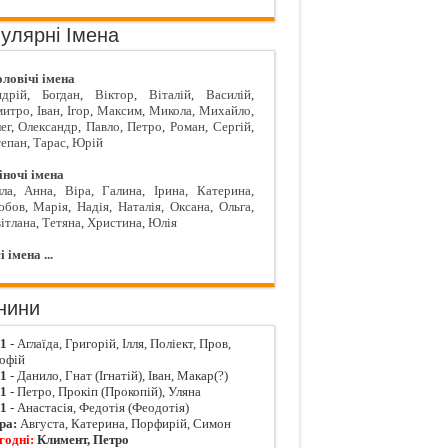
улярні Імена
ловічі імена
дрій
,
Богдан
,
Віктор
,
Віталій
,
Василій
,
митро
,
Іван
,
Ігор
,
Максим
,
Микола
,
Михайло
,
ег
,
Олександр
,
Павло
,
Петро
,
Роман
,
Сергій
,
епан
,
Тарас
,
Юрій
ночі імена
ла
,
Анна
,
Віра
,
Галина
,
Ірина
,
Катерина
,
юбов
,
Марія
,
Надія
,
Наталія
,
Оксана
,
Ольга
,
ітлана
,
Тетяна
,
Христина
,
Юлія
і імена ...
нини
01
- Аглаїда, Григорій, Ілля, Поліект, Пров,
офій
01
- Данило, Гнат (Ігнатій), Іван, Макар(?)
01
- Петро, Прокіп (Прокопій), Уляна
01
- Анастасія, Федотія (Феодотія)
ра:
Августа, Катерина, Порфирій, Симон
годні:
Климент, Петро