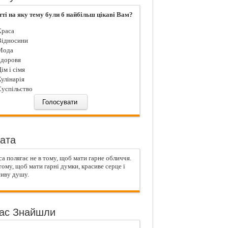
тті на яку тему були б найбільш цікаві Вам?
раса
ідносини
ода
доровя
iм і сiмя
улiнарiя
успiльство
ата
а полягає не в тому, щоб мати гарне обличчя.
тому, щоб мати гарні думки, красиве серце і
сиву душу.
ас Знайшли