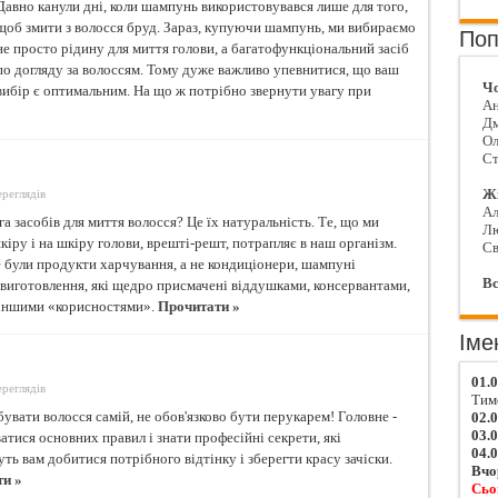
Давно канули дні, коли шампунь використовувався лише для того,
щоб змити з волосся бруд. Зараз, купуючи шампунь, ми вибираємо
Поп
не просто рідину для миття голови, а багатофункціональний засіб
по догляду за волоссям. Тому дуже важливо упевнитися, що ваш
Чо
вибір є оптимальним. На що ж потрібно звернути увагу при
Ан
Д
Ол
Ст
Жі
ереглядів
Ал
а засобів для миття волосся? Це їх натуральність. Те, що ми
Л
іру і на шкіру голови, врешті-решт, потрапляє в наш організм.
Св
 були продукти харчування, а не кондиціонери, шампуні
Вс
виготовлення, які щедро присмачені віддушками, консервантами,
 іншими «корисностями».
Прочитати »
Іме
01.
ереглядів
Тим
вати волосся самій, не обов'язково бути перукарем! Головне -
02.
03.
тися основних правил і знати професійні секрети, які
04.
ь вам добитися потрібного відтінку і зберегти красу зачіски.
Вчо
и »
Сьо