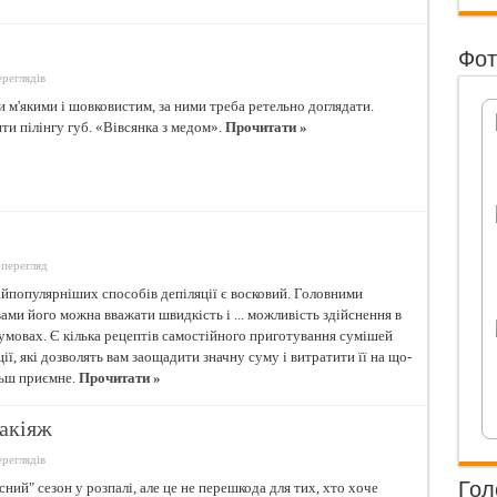
Фот
ереглядів
и м'якими і шовковистим, за ними треба ретельно доглядати.
и пілінгу губ. «Вівсянка з медом».
Прочитати »
 перегляд
йпопулярніших способів депіляції є восковий. Головними
ами його можна вважати швидкість і ... можливість здійснення в
мовах. Є кілька рецептів самостійного приготування сумішей
ції, які дозволять вам заощадити значну суму і витратити її на що-
льш приємне.
Прочитати »
акіяж
ереглядів
Гол
сний" сезон у розпалі, але це не перешкода для тих, хто хоче