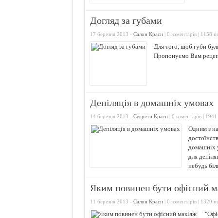
Догляд за губами
17 березня 2013 -
Салон Краси
|
0 коментарів
| 1158 п
Для того, щоб губи бул
Пропонуємо Вам рецепт
Депіляція в домашніх умовах
14 березня 2013 -
Секрети Краси
|
0 коментарів
| 1941
Одним з на
достоїнств
домашніх у
для депіля
небудь бі
Яким повинен бути офісний м
11 березня 2013 -
Салон Краси
|
0 коментарів
| 1320 п
"Офі