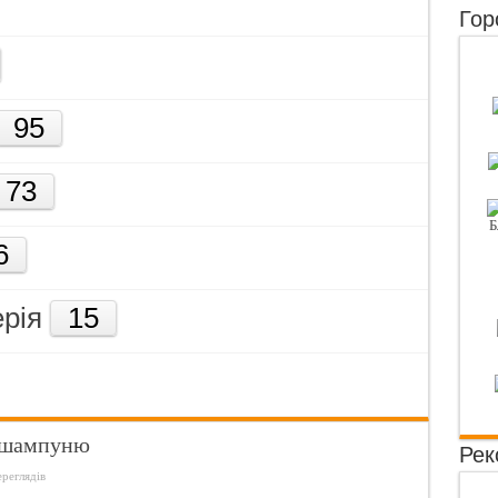
Гор
истити себе від інфекцій при оральному сексі?
амінувати волосся за допомогою желатину?
бити шкіру атласною?
95
ити, якщо довго немає сексу
73
6
рiя
15
і шампуню
Рек
ереглядів