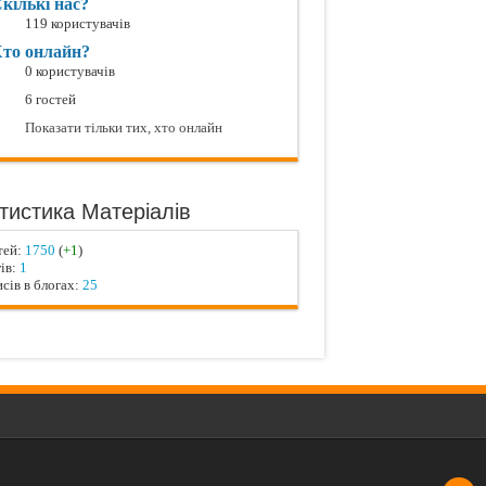
кількі нас?
119 користувачів
то онлайн?
0 користувачів
6 гостей
Показати тільки тих, хто онлайн
тистика Матеріалів
тей:
1750
(
+1
)
ів:
1
сів в блогах:
25