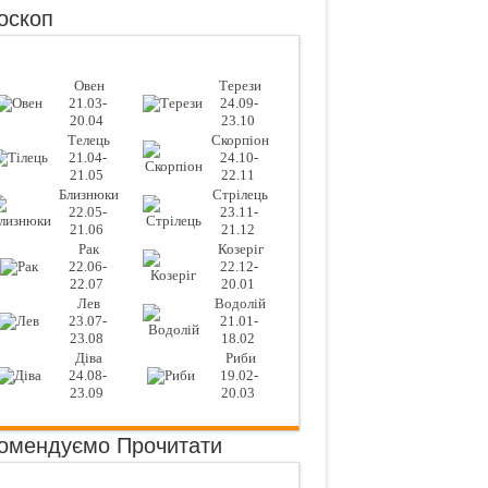
оскоп
Овен
Терези
21.03-
24.09-
20.04
23.10
Телець
Скорпіон
21.04-
24.10-
21.05
22.11
Близнюки
Стрілець
22.05-
23.11-
21.06
21.12
Рак
Козеріг
22.06-
22.12-
22.07
20.01
Лев
Водолій
23.07-
21.01-
23.08
18.02
Діва
Риби
24.08-
19.02-
23.09
20.03
омендуємо Прочитати