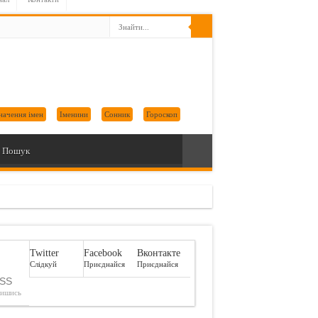
начення імен
Іменини
Сонник
Гороскоп
Пошук
Twitter
Facebook
Вконтакте
Слідкуй
Приєднайся
Приєднайся
SS
пишись