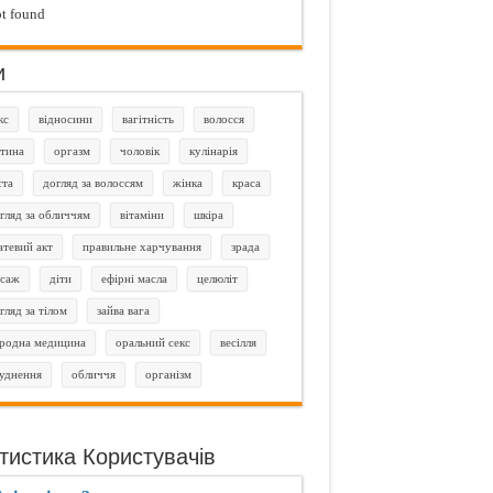
t found
и
кс
відносини
вагітність
волосся
тина
оргазм
чоловік
кулінарія
єта
догляд за волоссям
жінка
краса
гляд за обличчям
вітаміни
шкіра
атевий акт
правильне харчування
зрада
саж
діти
ефірні масла
целюліт
гляд за тілом
зайва вага
родна медицина
оральний секс
весілля
уднення
обличчя
організм
тистика Користувачів