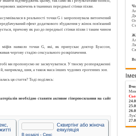
г знайти підтверджень цьому, так само як і результатами біопсії,
Чо
нервових закінчень в тканинах передньої стінки піхви.
Ан
Д
засумнівалася в реальності точки G і запропонувала витончений
Ол
 передбачуваний ефект додаткового збудження у жінок пов'язаний
Ст
щується, причому як раз до передньої стінки піхви і таким чином
Жі
Ал
Л
 міфів навколо точки G, які, як припускає доктор Буассон,
Св
еживав чергову стадію сексуального розкріпачення.
Вс
і, тобі ми пропонуємо не засмучуватися. У твоєму розпорядженні
 й, наприклад, шия, а також маса інших чудових ерогенних зон.
Іме
алась ця стаття? Тоді поділись:
Вчо
Мик
Сьо
теріалів необхідно ставити активне гіперпосилання на сайт
24.
25.
26.
Лук'
27.
екс,
Сквиртінг або жіноча
 житті
еякуляція
В рoздiлi -
Секс