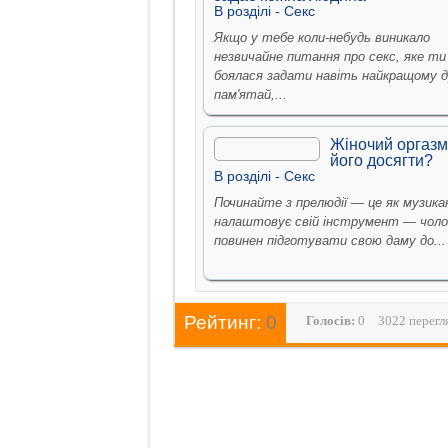
В рoздiлi -
Секс
Якщо у тебе коли-небудь виникало
незвичайне питання про секс, яке ти
боялася задати навіть найкращому д
пам'ятай,...
Жіночий оргазм
його досягти?
В рoздiлi -
Секс
Починайте з прелюдії — це як музик
налаштовує свій інструмент — чоло
повинен підготувати свою даму до...
Рейтинг:
0
Голосiв:
0
3022 перегл