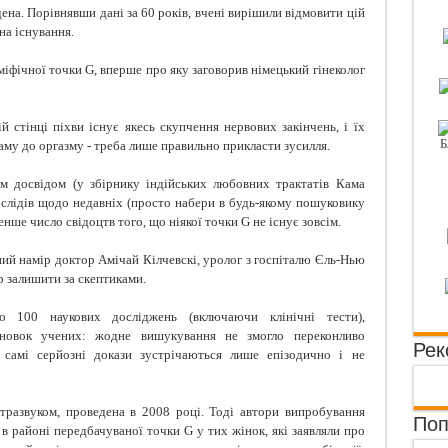
дена. Порівнявши дані за 60 років, вчені вирішили відмовити цій
 розповідають фото в соцмережах
на існування.
вий пляцок з шоколадом
міфічної точки G, вперше про яку заговорив німецький гінеколог
й стінці піхви існує якесь скупчення нервових закінчень, і їх
аму до оргазму - треба лише правильно прикласти зусилля.
им досвідом (у збірнику індійських любовних трактатів Кама
слідів щодо недавніх (просто набери в будь-якому пошуковику
енше число свідоцтв того, що ніякої точки G не існує зовсім.
ний намір доктор Амічай Кілчевскі, уролог з госпіталю Єль-Нью
ір залишити за скептиками.
ко 100 наукових досліджень (включаючи клінічні тести),
сновок учених: жодне вишукування не змогло переконливо
Рек
ь самі серйозні докази зустрічаються лише епізодично і не
ьтразвуком, проведена в 2008 році. Тоді автори випробування
Поп
в районі передбачуваної точки G у тих жінок, які заявляли про