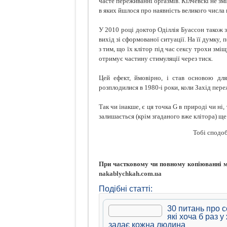
часте переживанні оргазмів. Кілчевскі не змі
в яких йшлося про наявність великого числа 
У 2010 році доктор Оділлія Буассон також 
вихід зі сформованої ситуації. На її думку,
з тим, що їх клітор під час сексу трохи змі
отримує частину стимуляції через тиск.
Цей ефект, ймовірно, і став основою для
розплодилися в 1980-і роки, коли Захід пер
Так чи інакше, є ця точка G в природі чи н
залишається (крім згаданого вже клітора) ще
Тобі сподоб
При частковому чи повному копіюванні ма
nakablychkah.com.ua
Подібні статті:
30 питань про с
які хоча б раз у
задає кожна людина