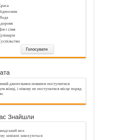
раса
ідносини
ода
доровя
iм і сiмя
улiнарiя
успiльство
ата
инний джентльмен повинен поступитися
ем жінці, і нікому не поступатися місце поряд
ю.
ас Знайшли
ландський мох
му заміжні закохуються