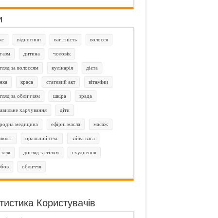
и
кс
відносини
вагітність
волосся
газм
дитина
чоловік
гляд за волоссям
кулінарія
дієта
нка
краса
статевий акт
вітаміни
гляд за обличчям
шкіра
зрада
авильне харчування
діти
родна медицина
ефірні масла
масаж
люліт
оральний секс
зайва вага
сілля
догляд за тілом
схуднення
бов
обличчя
тистика Користувачів