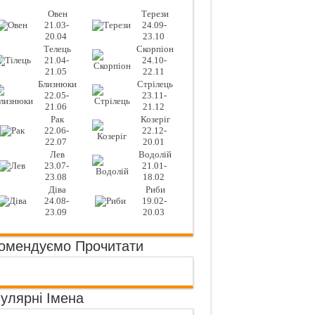
Овен
Терези
21.03-
24.09-
20.04
23.10
Телець
Скорпіон
21.04-
24.10-
21.05
22.11
Близнюки
Стрілець
22.05-
23.11-
21.06
21.12
Рак
Козеріг
22.06-
22.12-
22.07
20.01
Лев
Водолій
23.07-
21.01-
23.08
18.02
Діва
Риби
24.08-
19.02-
23.09
20.03
омендуємо Прочитати
улярні Імена