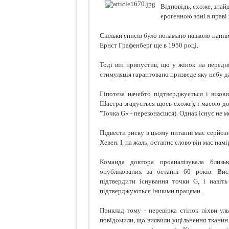
Відповідь, схоже, знай
Про що
ерогенною зоні в праві 
Кокосо
Скільки списів було поламано навколо напів
Ернст Графенберг ще в 1950 році.
Тоді він припустив, що у жінок на передні
стимуляція гарантовано призведе яку небу д
Гіпотеза начебто підтверджується і віков
Шастра згадується щось схоже), і масою до
"Точка G» - переконаєшся). Однак існує не м
Підвести риску в цьому питанні має серйоз
Хевен. І, на жаль, останнє слово він має нам
Команда доктора проаналізувала близь
опублікованих за останні 60 років. Ви
підтвердити існування точки G, і навіт
підтверджуються іншими працями.
Приклад тому - перевірка стінок піхви ул
повідомили, що виявили ущільнення тканин 