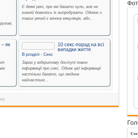
Фот
Є деякі речі, про які багато чули, але не
кожній довелось їх випробувати. Однією з
таких речей є жіноча еякуляція, або...
ругові,
 – як
10 секс-порад на всі
випадки життя
В рoздiлi -
Секс
ант
Зараз у відкритому доступі повно
вік
інформації про секс. Однак цієї інформації
настільки багато, що людина
найчастіше...
яду
Гол
Ста