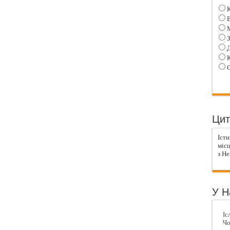
К
В
М
З
Д
К
С
Цит
Іст
місц
з Не
У Н
Іс
Чо