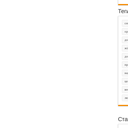
Тег
се
ор
до
жі
до
пр
на
це
ве
лю
Ста