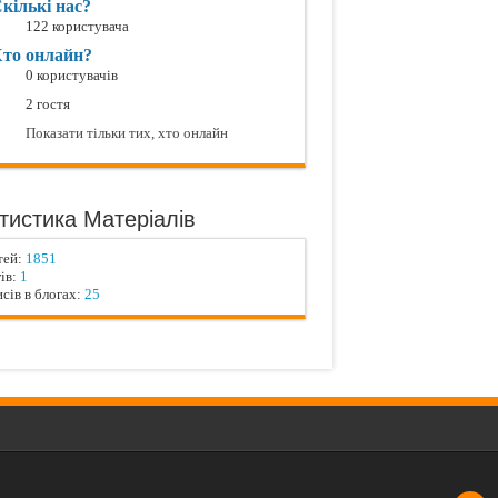
кількі нас?
122 користувача
то онлайн?
0 користувачів
2 гостя
Показати тільки тих, хто онлайн
тистика Матеріалів
тей:
1851
ів:
1
сів в блогах:
25