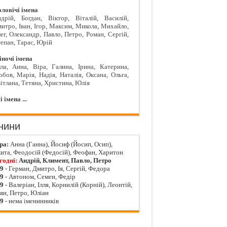
ловічі імена
дрій
,
Богдан
,
Віктор
,
Віталій
,
Василій
,
митро
,
Іван
,
Ігор
,
Максим
,
Микола
,
Михайло
,
ег
,
Олександр
,
Павло
,
Петро
,
Роман
,
Сергій
,
епан
,
Тарас
,
Юрій
ночі імена
ла
,
Анна
,
Віра
,
Галина
,
Ірина
,
Катерина
,
юбов
,
Марія
,
Надія
,
Наталія
,
Оксана
,
Ольга
,
ітлана
,
Тетяна
,
Христина
,
Юлія
і імена ...
нини
ра:
Анна (Ганна), Йосиф (Йосип, Осип),
ита, Феодосій (Федосій), Феофан, Харитон
годні:
Андрій, Климент, Павло, Петро
09
- Герман, Дмитро, Ія, Сергій, Федора
09
- Автоном, Семен, Федір
09
- Валеріан, Ілля, Корнилій (Корній), Леонтій,
ян, Петро, Юліан
09
- нема іменинників