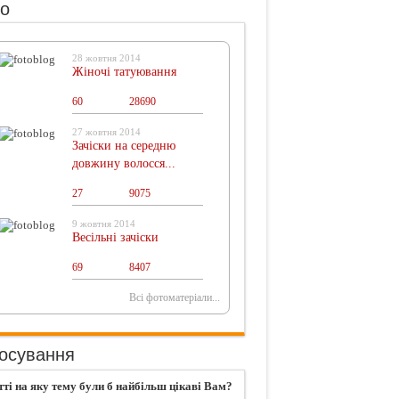
о
28 жовтня 2014
Жіночі татуювання
60
0
28690
27 жовтня 2014
Зачіски на середню
довжину волосся...
27
0
9075
9 жовтня 2014
Весільні зачіски
69
0
8407
Всі фотоматеріали...
осування
тті на яку тему були б найбільш цікаві Вам?