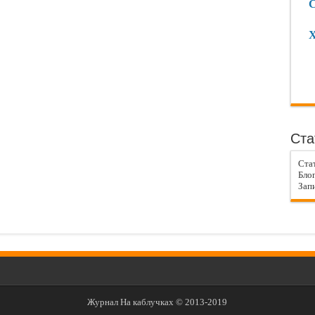
С
Х
Ста
Ста
Блог
Запи
Журнал На каблучках © 2013-2019