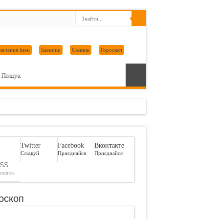
начення імен
Іменини
Сонник
Гороскоп
Пошук
Twitter
Facebook
Вконтакте
Слідкуй
Приєднайся
Приєднайся
SS
пишись
оскоп