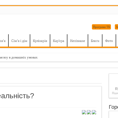
Програма ТБ
З
ов’я
Сім’я і дім
Кулінарія
Кар'єра
Непізнане
Блоги
Фото
елоу в домашніх умовах
 викликає незворотні процеси в організмі. Це потрібно знати…
чин зайнятися мастурбацією: поради для дівчат
ні домашнього приготування
R
о найнебезпечніші продукти для серця і судин
Під
еальність?
ий подарунок на 23 лютого: 8 секретів вправного мінета
Гор
 захворювання нирок, які ви не повинні ігнорувати
 додайте це в шампунь — і ніякого волосся на гребінці!