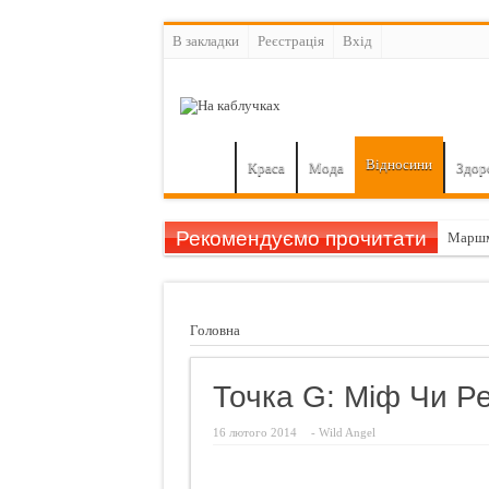
В закладки
Реєстрація
Вхiд
Відносини
Краса
Мода
Здор
Рекомендуємо прочитати
Маршм
Гарбуз
11 при
Головна
Шампу
Назван
Точка G: Міф Чи Р
Чуттєв
16 лютого 2014
-
Wild Angel
Ознаки
Просто