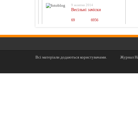
9 жовтня 2014
Весільні зачіски
69
0
6956
Всі матеріали додаються користувачами.
Журнал На