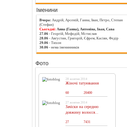
Іменини
Вчора:
Андрій, Арсеній, Ганна, Іван, Петро, Степан
(Стефан)
Сьогодні:
Анна (Ганна), Антоніна, Іван, Сава
27.06
- Георгій, Мефодій, Мстислав
28.06
- Августин, Григорій, Єфрем, Касіян, Федір
29.06
- Тихон
30.06
- нема іменинників
Фото
28 жовтня 2014
Жіночі татуювання
60
0
20400
27 жовтня 2014
Зачіски на середню
довжину волосся...
27
0
7431