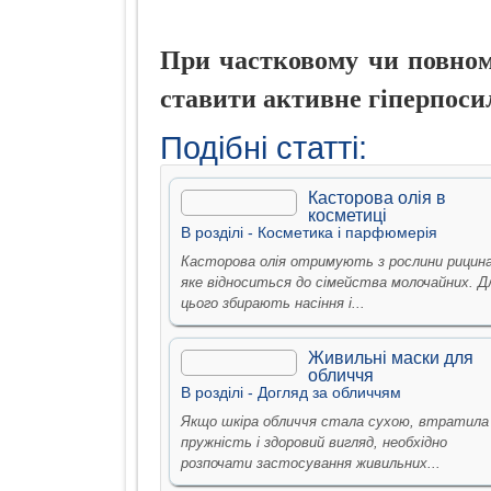
При частковому чи повному
ставити активне гіперпоси
Подібні статті:
Касторова олія в
косметиці
В рoздiлi -
Косметика i парфюмерiя
Касторова олія отримують з рослини рицина
яке відноситься до сімейства молочайних. Д
цього збирають насіння і...
Живильні маски для
обличчя
В рoздiлi -
Догляд за обличчям
Якщо шкіра обличчя стала сухою, втратила
пружність і здоровий вигляд, необхідно
розпочати застосування живильних...