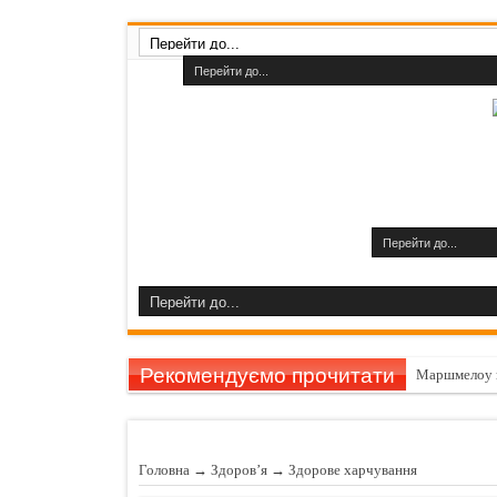
Рекомендуємо прочитати
Маршмелоу 
Гарбуз викли
11 причин за
Головна
→
Здоров’я
→
Здорове харчування
Шампуні до