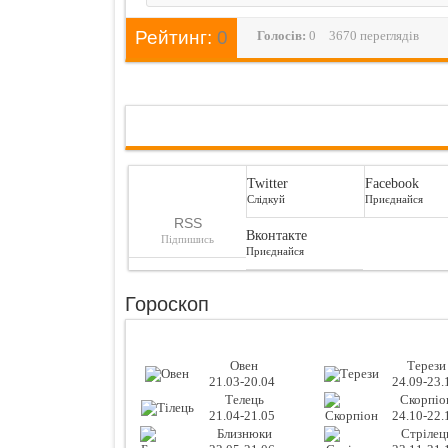
Рейтинг:
0
Голосiв:
0
3670 переглядів
Twitter
Facebook
Слідкуй
Приєднайся
RSS
Вконтакте
Підпишись
Приєднайся
Гороскоп
Овен
Терези
21.03-20.04
24.09-23.
Телець
Скорпіо
21.04-21.05
24.10-22.
Близнюки
Стрілец