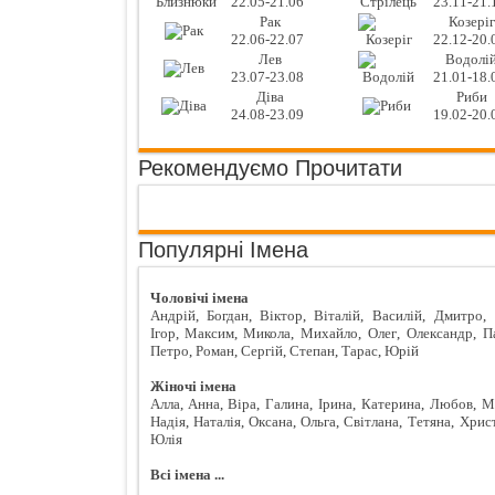
22.05-21.06
23.11-21.
Рак
Козеріг
22.06-22.07
22.12-20.
Лев
Водолі
23.07-23.08
21.01-18.
Діва
Риби
24.08-23.09
19.02-20.
Рекомендуємо Прочитати
Популярні Імена
Чоловічі імена
Андрій
,
Богдан
,
Віктор
,
Віталій
,
Василій
,
Дмитро
,
Ігор
,
Максим
,
Микола
,
Михайло
,
Олег
,
Олександр
,
П
Петро
,
Роман
,
Сергій
,
Степан
,
Тарас
,
Юрій
Жіночі імена
Алла
,
Анна
,
Віра
,
Галина
,
Ірина
,
Катерина
,
Любов
,
М
Надія
,
Наталія
,
Оксана
,
Ольга
,
Світлана
,
Тетяна
,
Хрис
Юлія
Всі імена ...