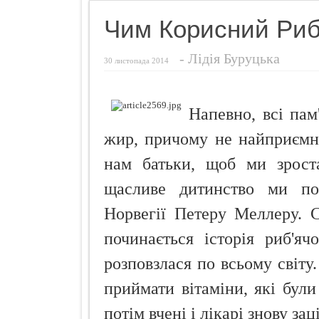
Названо найн
Чим Корисний Риб
Чуттєвий под
-
Лідія Буруцька
Ознаки захво
30 листопада 2014
Просто додай
Про що розп
Напевно, всі пам
Кокосовий п
жир, причому не найприємн
нам батьки, щоб ми зрост
щасливе дитинство ми пов
Норвегії Петеру Меллеру. 
починається історія риб'я
розповзлася по всьому світу.
приймати вітаміни, які бул
потім вчені і лікарі знову з