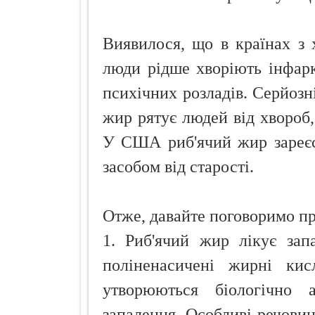
Виявилося, що в країнах з
люди рідше хворіють інфарк
психічних розладів. Серйозн
жир рятує людей від хвороб,
У США риб'ячий жир зареєс
засобом від старості.
Отже, давайте поговоримо пр
1. Риб'ячий жир лікує зап
поліненасичені жирні ки
утворюються біологічно 
запалення. Особливі речовин