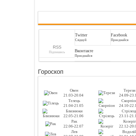
Twitter
Facebook
Слідкуй
Приєднайся
RSS
Вконтакте
Підпишись
Приєднайся
Гороскоп
Овен
Терези
21.03-20.04
24.09-23.
Телець
Скорпіо
21.04-21.05
24.10-22.
Близнюки
Стрілец
22.05-21.06
23.11-21.
Рак
Козеріг
22.06-22.07
22.12-20.
Лев
Водолі