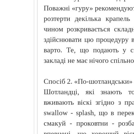
Поважні «гуру» рекомендують
розтерти декілька крапель
чином розкривається складн
здійснювати цю процедуру в
варто. Те, що подають у с
закладі не має нічого спільно
Спосіб 2. «По-шотландськи»
Шотландці, які знають т
вживають віскі згідно з пра
swallow - splash, що в пере
смакуй - проковтни - розб
впевнені, що хороший віск