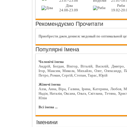
23.07-23.08
21.01-18.
Діва
Риби
24.08-23.09
19.02-20.
Рекомендуємо Прочитати
Приобрести джек дениелс медовый по оптимальной це
Популярні Імена
Чоловічі імена
Андрій
,
Богдан
,
Віктор
,
Віталій
,
Василій
,
Дмитро
,
Ігор
,
Максим
,
Микола
,
Михайло
,
Олег
,
Олександр
,
П
Петро
,
Роман
,
Сергій
,
Степан
,
Тарас
,
Юрій
Жіночі імена
Алла
,
Анна
,
Віра
,
Галина
,
Ірина
,
Катерина
,
Любов
,
М
Надія
,
Наталія
,
Оксана
,
Ольга
,
Світлана
,
Тетяна
,
Хрис
Юлія
Всі імена ...
Іменини