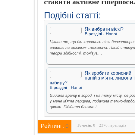
ставити активне гіперпоси
Подібні статті:
Як вибрати віскі?
В рoздiлi -
Напої
Цікаво те, що дія хорошого віскі благотворн
впливає на організм споживача. Напій стиму
творчі здібності, тонізує,...
Як зробити корисний
напій з м'яти, лимона і
імбиру?
В рoздiлi -
Напої
Вийшла вранці в город, і на тому місці, де р
у мене м'ята перцева, побачила темно-бордо
цятки. Підійшла ближче і...
Рейтинг:
0
Голосiв:
0
2376 переглядів