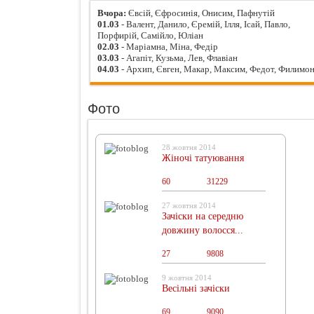
Вчора:
Євсій, Єфросинія, Онисим, Пафнутій
01.03
- Валент, Данило, Єремій, Ілля, Ісай, Павло,
Порфирій, Самійло, Юліан
02.03
- Маріамна, Міна, Федір
03.03
- Агапіт, Кузьма, Лев, Флавіан
04.03
- Архип, Євген, Макар, Максим, Федот, Филимо
Фото
28 жовтня 2014
Жіночі татуювання
60
0
31229
27 жовтня 2014
Зачіски на середню
довжину волосся...
27
0
9808
9 жовтня 2014
Весільні зачіски
69
0
9090