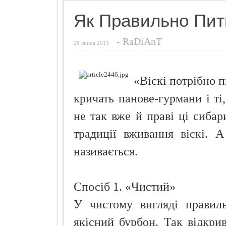
Названо найн
Як Правильно Пити
Чуттєвий под
-
RaDiAnT
Ознаки захво
26 липня 2013
Просто додай
Про що розп
«Віскі потрібно п
Кокосовий п
кричать панове-гурмани і ті
не так вже й праві ці сибар
традиції вживання
віскі
. А
називається.
Спосіб 1. «Чистий»
У чистому вигляді правиль
якісний бурбон. Так відкрив