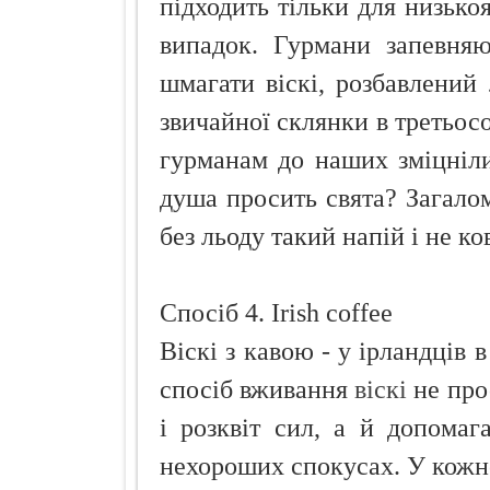
підходить тільки для низько
випадок. Гурмани запевняю
шмагати віскі, розбавлений 
звичайної склянки в третьосо
гурманам до наших зміцніли
душа просить свята? Загалом
без льоду такий напій і не ко
Спосіб 4. Irish coffee
Віскі з кавою - у ірландців 
спосіб вживання
віскі
не прос
і розквіт сил, а й допомаг
нехороших спокусах. У кожно