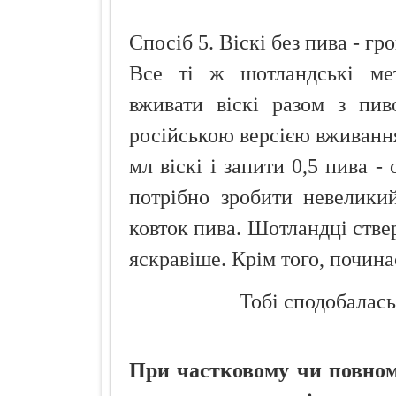
Спосіб 5. Віскі без пива - гро
Все ті ж шотландські ме
вживати віскі разом з пив
російською версією вживання
мл віскі і запити 0,5 пива -
потрібно зробити невеликий
ковток пива. Шотландці стве
яскравіше. Крім того, почина
Тобі сподобалась
При частковому чи повному