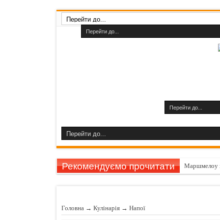
Рекомендуємо прочитати
Маршмелоу 
Гарбуз викли
11 причин за
Головна
→
Кулінарія
→
Напої
Шампуні до