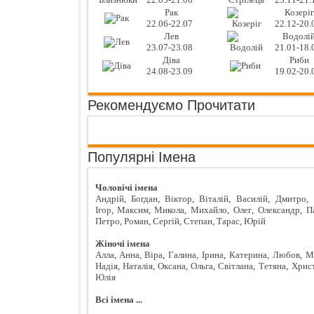
Рак
Козеріг
22.06-22.07
22.12-20.
Лев
Водолі
23.07-23.08
21.01-18.
Діва
Риби
24.08-23.09
19.02-20.
Рекомендуємо Прочитати
Популярні Імена
Чоловічі імена
Андрій
,
Богдан
,
Віктор
,
Віталій
,
Василій
,
Дмитро
,
Ігор
,
Максим
,
Микола
,
Михайло
,
Олег
,
Олександр
,
П
Петро
,
Роман
,
Сергій
,
Степан
,
Тарас
,
Юрій
Жіночі імена
Алла
,
Анна
,
Віра
,
Галина
,
Ірина
,
Катерина
,
Любов
,
М
Надія
,
Наталія
,
Оксана
,
Ольга
,
Світлана
,
Тетяна
,
Хрис
Юлія
Всі імена ...