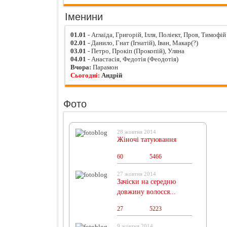
Іменини
01.01
- Аглаїда, Григорій, Ілля, Поліект, Пров, Тимофій
02.01
- Данило, Гнат (Ігнатій), Іван, Макар(?)
03.01
- Петро, Прокіп (Прокопій), Уляна
04.01
- Анастасія, Федотія (Феодотія)
Вчора:
Парамон
Сьогодні:
Андрій
Фото
28 жовтня 2014
Жіночі татуювання
60
0
5466
27 жовтня 2014
Зачіски на середню
довжину волосся...
27
0
5223
9 жовтня 2014