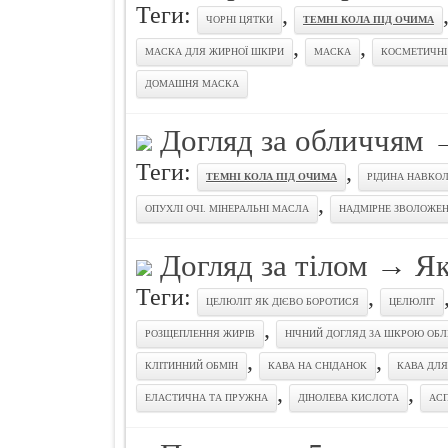
Теги:
,
ЧОРНІ ЦЯТКИ
ТЕМНІ КОЛА ПІД ОЧИМА
,
,
МАСКА ДЛЯ ЖИРНОЇ ШКІРИ
МАСКА
КОСМЕТИЧНІ
ДОМАШНЯ МАСКА
Догляд за обличчям
Теги:
,
ТЕМНІ КОЛА ПІД ОЧИМА
РІДИНА НАВКО
,
ОПУХЛІ ОЧІ. МІНЕРАЛЬНІ МАСЛА
НАДМІРНЕ ЗВОЛОЖЕ
Догляд за тiлом
→
Як
Теги:
,
ЦЕЛЮЛІТ ЯК ДІЄВО БОРОТИСЯ
ЦЕЛЮЛІТ
,
РОЗЩЕПЛЕННЯ ЖИРІВ
НІЧНИЙ ДОГЛЯД ЗА ШКРОЮ ОБ
,
,
КЛІТИННИЙ ОБМІН
КАВА НА СНІДАНОК
КАВА ДЛЯ
,
,
ЕЛАСТИЧНА ТА ПРУЖНА
ДІНОЛЕВА КИСЛОТА
АСП