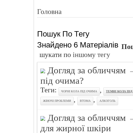
Секрети гру
Головна
Як усунути с
Чебуреки "П
Пошук По Тегу
Як і чим зди
Шість ворогі
Знайдено 6 Матеріалів
Пош
Губки банти
шукати по
іншому тегу
Як захистити
Догляд за обличчям
Як заламіну
під очима?
Теги:
,
ЧОРНІ КОЛА ПІД ОЧИМА
ТЕМНІ КОЛА ПІ
,
,
ЖІНОЧІ ПРОБЛЕМИ
ВТОМА
АЛКОГОЛЬ
Догляд за обличчям
для жирної шкіри