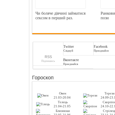
Чи боляче дівчині займатися
Ранкови
сексом в перший раз.
пози
Twitter
Facebook
Слідкуй
Приєднайся
RSS
Вконтакте
Підпишись
Приєднайся
Гороскоп
Овен
Терези
21.03-20.04
24.09-23.
Телець
Скорпіо
21.04-21.05
24.10-22.
Близнюки
Стрілец
22.05-21.06
23.11-21.