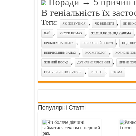
Поради
→
5 причин 
В геніальність їх заст
Теги:
,
,
ЯК ПОЗБУТИСЯ
ЯК ВІДМИТИ
ЯК ВИК
,
,
ЧАЙ
УКУСИ КОМАХ
ТЕМНІ КОЛА ПІД ОЧИМА
,
,
ПРОБЛЕМНА ШКІРА
ПРИГОРІЛИЙ ПОСУД
ПОДРЯП
,
,
НЕПРИЄМНИЙ ЗАПАХ
КОСМЕТОЛОГ
КОРИСНІ ПО
,
,
ЖИРНИЙ ПОСУД
ДУБИЛЬНІ РЕЧОВИНИ
ДРІБНІ ПО
,
,
ГРИЗУНИ ЯК ПОЗБУТИСЯ
ГЕРПЕС
ВТОМА
Популярні Статті