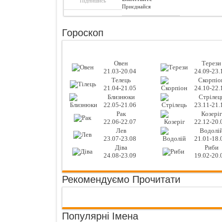
Підпишись
Приєднайся
Гороскоп
Овен
Терези
21.03-20.04
24.09-23.
Телець
Скорпіо
21.04-21.05
24.10-22.
Близнюки
Стрілец
22.05-21.06
23.11-21.
Рак
Козеріг
22.06-22.07
22.12-20.
Лев
Водолі
23.07-23.08
21.01-18.
Діва
Риби
24.08-23.09
19.02-20.
Рекомендуємо Прочитати
Популярні Імена