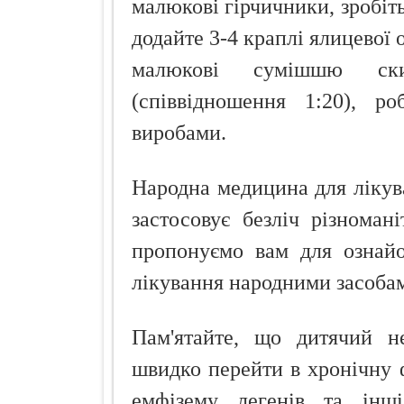
малюкові гірчичники, зробіть
додайте 3-4 краплі ялицевої 
малюкові сумішшю ски
(співвідношення 1:20), ро
виробами.
Народна медицина для лікув
застосовує безліч різноман
пропонуємо вам для ознайо
лікування народними засобам
Пам'ятайте, що дитячий н
швидко перейти в хронічну 
емфізему легенів та інш