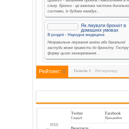
Бронхіт - запалення бронхів і накопичення в 
слизу. Бронхи - це важлива частина дихально
системи, їх будова нагадує...
Як лікувати бронхіт в
домашніх умовах
В рoздiлi -
Народна медицина
Неправильне лікування ангіни або банальної
застуди може привести до бронхіту. Гостру
форму цього захворювання...
Рейтинг:
0
Голосiв:
0
264 перегляду
Twitter
Facebook
Слідкуй
Приєднайся
RSS
Вконтакте