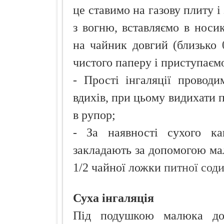
це ставимо на газову плиту і
з вогню, вставляємо в носи
на чайник довгий (близько 
чистого паперу і приступаємо
- Прості інгаляції проводи
вдихів, при цьому видихати п
в рупор;
- За наявності сухого 
закладають за допомогою ма
1/2 чайної ложки
питної сод
Суха інгаляція
Під подушкою малюка дос