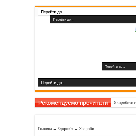
Рекомендуємо прочитати
Як зробити 
Фригідність
Секрети гру
Головна
→
Здоров’я
→
Хвороби
Як усунути с