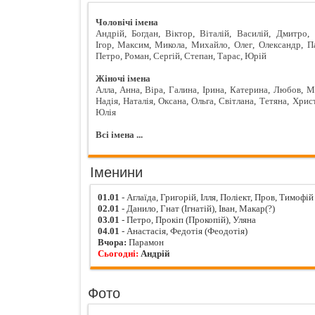
Чоловічі імена
Андрій
,
Богдан
,
Віктор
,
Віталій
,
Василій
,
Дмитро
,
Ігор
,
Максим
,
Микола
,
Михайло
,
Олег
,
Олександр
,
П
Петро
,
Роман
,
Сергій
,
Степан
,
Тарас
,
Юрій
Жіночі імена
Алла
,
Анна
,
Віра
,
Галина
,
Ірина
,
Катерина
,
Любов
,
М
Надія
,
Наталія
,
Оксана
,
Ольга
,
Світлана
,
Тетяна
,
Хрис
Юлія
Всі імена ...
Іменини
01.01
- Аглаїда, Григорій, Ілля, Поліект, Пров, Тимофій
02.01
- Данило, Гнат (Ігнатій), Іван, Макар(?)
03.01
- Петро, Прокіп (Прокопій), Уляна
04.01
- Анастасія, Федотія (Феодотія)
Вчора:
Парамон
Сьогодні:
Андрій
Фото