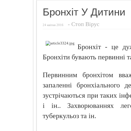
Чебуреки "П
Бронхіт У Дитини
Як і чим зди
-
Стоп Вірус
Шість ворогі
24 квітня 2016
Губки банти
Як захистити
Бронхіт - це ду
Як заламіну
Бронхіти бувають первинні т
Первинним бронхітом вваж
запаленні бронхіального д
зустрічаються при таких інф
і ін.. Захворюваннях лег
туберкульоз та ін.