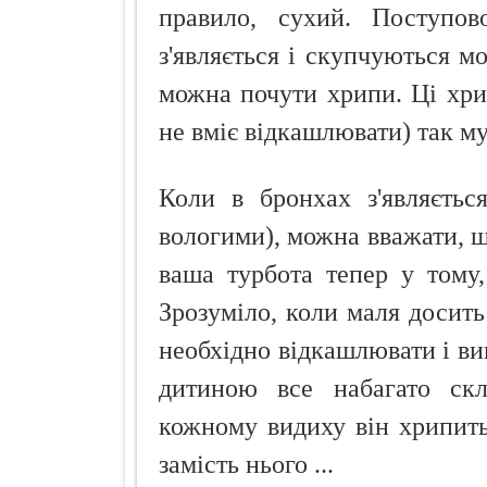
правило, сухий. Поступов
з'являється і скупчуються м
можна почути хрипи. Ці хри
не вміє відкашлювати) так муч
Коли в бронхах з'являєтьс
вологими), можна вважати, щ
ваша турбота тепер у тому
Зрозуміло, коли маля досит
необхідно відкашлювати і ви
дитиною все набагато ск
кожному видиху він хрипить 
замість нього ...