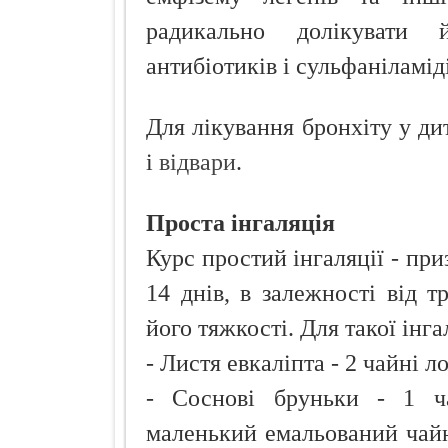
радикально долікувати
антибіотиків і сульфаніламід
Для лікування бронхіту у дит
і
відвари
.
Проста інгаляція
Курс простий інгаляції - при
14 днів, в залежності від т
його тяжкості. Для такої інг
- Листя евкаліпта - 2 чайні л
- Соснові бруньки - 1 ч
маленький емальований чайн