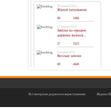
28 жовтня 2014
Жіночі татуювання
60
0
5466
27 жовтня 2014
Зачіски на середню
довжину волосся...
27
0
5223
9 жовтня 2014
Весільні зачіски
69
0
4649
Всі матеріали додаються користувачами.
Журнал На