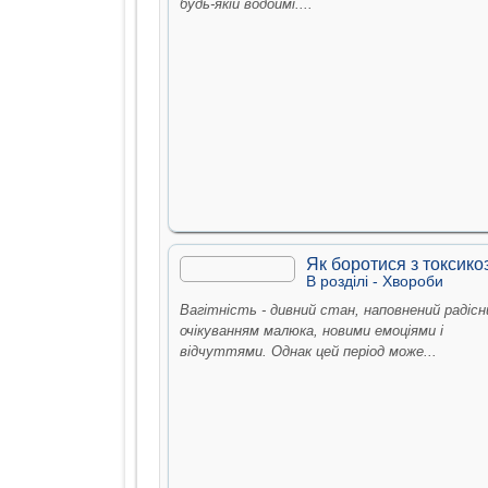
будь-якій водоймі....
Як боротися з токсико
В рoздiлi -
Хвороби
Вагітність - дивний стан, наповнений радіс
очікуванням малюка, новими емоціями і
відчуттями. Однак цей період може...