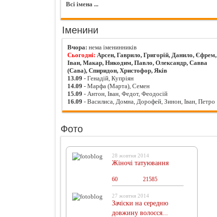
Всі імена ...
Іменини
Вчора:
нема іменинників
Сьогодні:
Арсен, Гаврило, Григорій, Данило, Єфрем,
Іван, Макар, Никодим, Павло, Олександр, Савва
(Сава), Спиридон, Христофор, Яків
13.09
- Генадій, Купріян
14.09
- Марфа (Марта), Семен
15.09
- Антон, Іван, Федот, Феодосій
16.09
- Василиса, Домна, Дорофей, Зинон, Іван, Петро
Фото
28 жовтня 2014
Жіночі татуювання
60
0
21585
27 жовтня 2014
Зачіски на середню
довжину волосся...