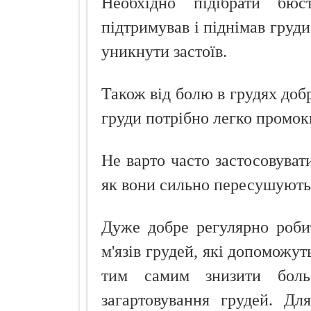
Необхідно підібрати бю
підтримував і піднімав груд
уникнути застоїв.
Також від болю в грудях доб
груди потрібно легко промо
Не варто часто застосовуват
як вони сильно пересушують
Дуже добре регулярно роби
м'язів грудей, які допоможут
тим самим знизити больо
загартовування грудей. Дл