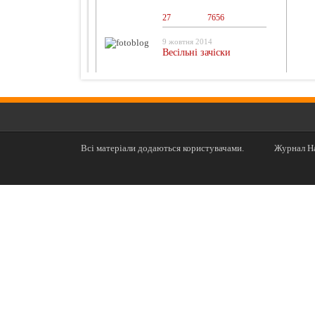
27
0
7656
9 жовтня 2014
Весільні зачіски
Всі матеріали додаються користувачами.
Журнал На