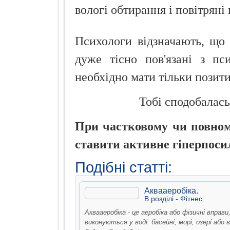
вологі обтирання і повітряні
Психологи відзначають, що в
дуже тісно пов'язані з пс
необхідно мати тільки позит
Тобі сподобалась
При частковому чи повному
ставити активне гіперпоси
Подібні статті:
Аквааеробіка.
В рoздiлi -
Фiтнес
Аквааеробіка - це аеробіка або фізичні вправи,
виконуються у воді: басейні, морі, озері або в