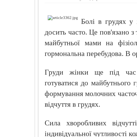
Просто додай
Про що розп
Болі в грудях у 
Кокосовий п
досить часто. Це пов'язано з 
майбутньої мами на фізіол
гормональна перебудова. В ор
Груди жінки ще під час
готуватися до майбутнього
г
формування молочних часточо
відчуття в грудях.
Сила хворобливих відчутт
індивідуальної чутливості ко