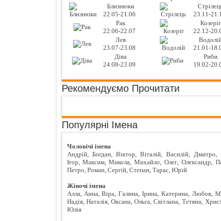
Близнюки
Стрілец
22.05-21.06
23.11-21.
Рак
Козеріг
22.06-22.07
22.12-20.
Лев
Водолі
23.07-23.08
21.01-18.
Діва
Риби
24.08-23.09
19.02-20.
Рекомендуємо Прочитати
Популярні Імена
Чоловічі імена
Андрій
,
Богдан
,
Віктор
,
Віталій
,
Василій
,
Дмитро
,
Ігор
,
Максим
,
Микола
,
Михайло
,
Олег
,
Олександр
,
П
Петро
,
Роман
,
Сергій
,
Степан
,
Тарас
,
Юрій
Жіночі імена
Алла
,
Анна
,
Віра
,
Галина
,
Ірина
,
Катерина
,
Любов
,
М
Надія
,
Наталія
,
Оксана
,
Ольга
,
Світлана
,
Тетяна
,
Хрис
Юлія