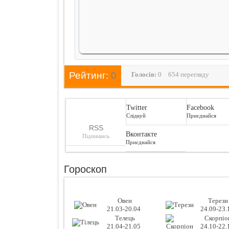
Рейтинг:
0
Голосiв:
0
654 перегляду
Twitter
Facebook
Слідкуй
Приєднайся
RSS
Вконтакте
Підпишись
Приєднайся
Гороскоп
Овен
Терези
21.03-20.04
24.09-23.
Телець
Скорпіо
21.04-21.05
24.10-22.