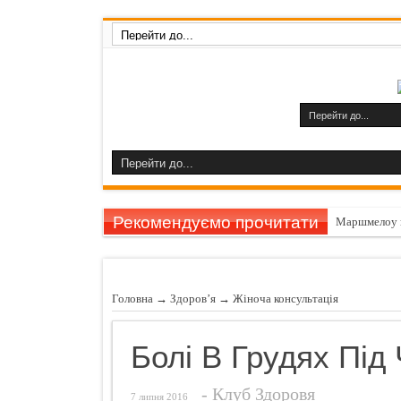
Рекомендуємо прочитати
Маршмелоу 
Гарбуз викли
11 причин за
Головна
→
Здоров’я
→
Жiноча консультацiя
Шампуні до
Названо найн
Болі В Грудях Під 
Чуттєвий под
-
Клуб Здоровя
Ознаки захво
7 липня 2016