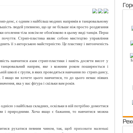
Гор
 захворювання нирок, які ви не повинні ігнорувати
 додайте це в шампунь — і ніякого волосся на гребінці!
рип-денс, є одним з найбільш модних напрямів в танцювальному
 розповідають фото в соцмережах
льшість людей упевнено, що це не більше ніж просто роздягання
ьки оголення тіла зовсім не обов'язково в цьому виді танців. Перш
вий пляцок з шоколадом
и почуття. Стрип-пластика являє собою мистецтво управління
іднить її з акторською майстерністю. Це пластику і витонченість
ість навчитися азам стрип-пластики і навіть досягти висот у
 танцювальний напрям, яке з кожним роком поширюється і
ній школі є групи, в яких проводяться навчання по стрип-дансу,
 І якщо ви хочете цього навчитися, то до цього немає ніяких
чення, яка у вас фігура і скільки вам років.
однією з найбільш складних, оскільки в ній потрібно домогтися
ими і природними. Хоча якщо є бажання, то навчитися можна
Рек
читися рухатися певним чином, так, щоб
приховати маленькі