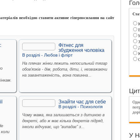
Гол
Ста
теріалів необхідно ставити активне гіперпосилання на сайт
К
В
М
З
:
Фітнес для
Д
збудження чоловіка
К
В рoздiлi -
Любов i флiрт
С
На плечах жінки лежить непосильний тягар
но
обов'язків - дім, робота, діти, і, незважаючи
на завантаженість, вона повинна...
інкам.
Цит
її
Знайти час для себе
Одно
В рoздiлi -
Психологiя
потр
дорі
Чому мама, яка залишається з дитиною в
декреті, або ж має кілька декретів підряд,
Не
інколи відчуває, що “випадає” з...
 коли
У Н