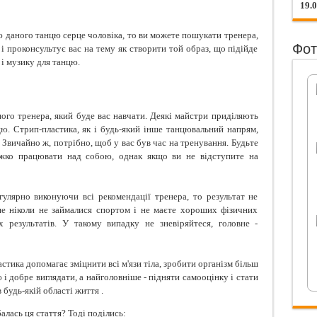
19.
ю даного танцю серце чоловіка, то ви можете пошукати тренера,
Фот
 і проконсультує вас на тему як створити той образ, що підійде
і музику для танцю.
шого тренера, який буде вас навчати. Деякі майстри приділяють
цю
. Стрип-пластика, як і будь-який інше танцювальний напрям,
і. Звичайно ж, потрібно, щоб у вас був час на тренування. Будьте
важко працювати над собою, однак якщо ви не відступите на
улярно виконуючи всі рекомендації тренера, то результат не
ше ніколи не займалися спортом і не маєте хороших фізичних
 результатів. У такому випадку не зневіряйтеся, головне -
тика допомагає зміцнити всі м'язи тіла, зробити організм більш
ю
і добре виглядати, а найголовніше - підняти самооцінку і стати
 будь-якій області життя .
алась ця стаття? Тоді поділись: