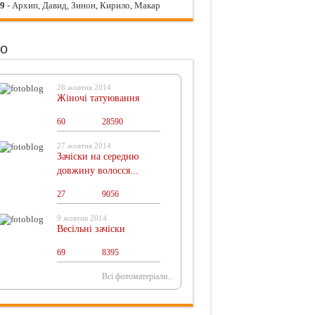
09
- Архип, Давид, Зинон, Кирило, Макар
о
28 жовтня 2014
Жіночі татуювання
60
0
28590
27 жовтня 2014
Зачіски на середню
довжину волосся...
27
0
9056
9 жовтня 2014
Весільні зачіски
69
0
8395
Всі фотоматеріали...