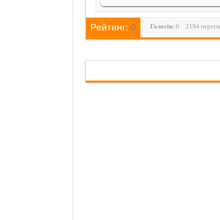
Рейтинг:
0
Голосiв:
0
2194 перегл