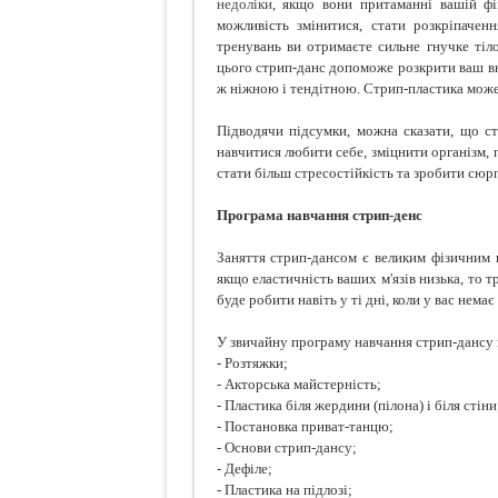
недоліки
, якщо вони притаманні вашій фіг
можливість змінитися, стати розкріпачен
тренувань ви отримаєте сильне гнучке ті
цього стрип-данс допоможе розкрити ваш вн
ж ніжною і тендітною. Стрип-пластика може
Підводячи підсумки, можна сказати, що ст
навчитися любити себе, зміцнити організм, 
стати більш стресостійкість та зробити сюр
Програма навчання стрип-денс
Заняття стрип-дансом є великим фізичним 
якщо еластичність ваших м'язів низька, то т
буде робити навіть у ті дні, коли у вас немає
У звичайну програму навчання стрип-дансу 
- Розтяжки;
- Акторська майстерність;
- Пластика біля жердини (пілона) і біля стіни
- Постановка приват-танцю;
- Основи стрип-дансу;
- Дефіле;
- Пластика на підлозі;