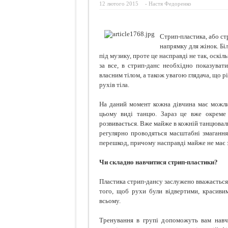
12 лютого 2015
-
Настя Федоренко
Ознаки
Просто
Стрип-пластика, або ст
Про що
напрямку для жінок. Бі
під музику, проте це насправді не так, оскіл
Кокосо
за все, в стрип-данс необхідно показуват
власним тілом, а також увагою глядача, що р
рухів тіла.
На даний момент кожна дівчина має можлив
цьому виді танцю. Зараз це вже окреме
розвивається. Вже майже в кожній танцюваль
регулярно проводяться масштабні змагання.
перешкод, причому насправді майже не має зна
Чи складно навчитися стрип-пластики?
Пластика стрип-дансу заслужено вважається 
того, щоб рухи були відвертими, красив
всьому.
Тренування в групі допоможуть вам нав