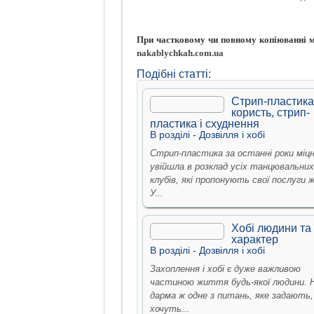
При частковому чи повному копіюванні ма
nakablychkah.com.ua
Подібні статті:
Стрип-пластика
користь, стрип-
пластика і схуднення
В рoздiлi -
Дозвiлля i хобi
Стрип-пластика за останні роки міц
увійшла в розклад усіх танцювальних
клубів, які пропонують свої послуги ж
У...
Хобі людини та 
характер
В рoздiлi -
Дозвiлля i хобi
Захоплення і хобі є дуже важливою
частиною життя будь-якої людини. 
дарма ж одне з питань, яке задають,
хочуть...