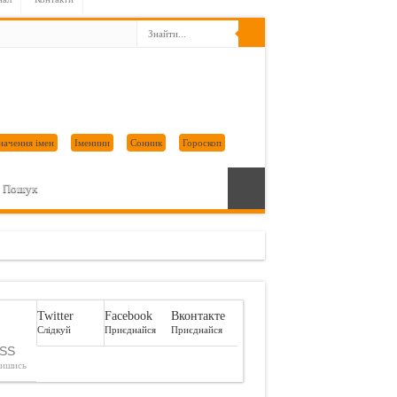
начення імен
Іменини
Сонник
Гороскоп
Пошук
Twitter
Facebook
Вконтакте
Слідкуй
Приєднайся
Приєднайся
SS
пишись