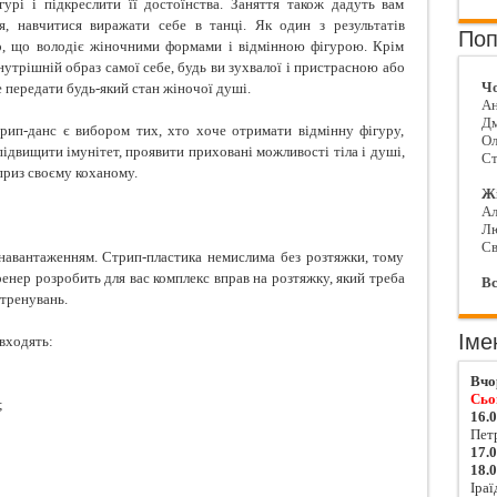
урі і підкреслити її достоїнства. Заняття також дадуть вам
ня, навчитися виражати себе в танці. Як один з результатів
Поп
ло, що володіє жіночними формами і відмінною фігурою. Крім
утрішній образ самої себе, будь ви зухвалої і пристрасною або
Чо
 передати будь-який стан жіночої душі.
Ан
Д
рип-данс є вибором тих, хто хоче отримати відмінну фігуру,
Ол
підвищити імунітет, проявити приховані можливості тіла і душі,
Ст
приз своєму коханому.
Жі
Ал
Л
Св
навантаженням. Стрип-пластика немислима без розтяжки, тому
ренер розробить для вас комплекс вправ на розтяжку, який треба
Вс
 тренувань.
Іме
входять:
Вчо
Сьо
;
16.
Пет
17.
18.
Іраї