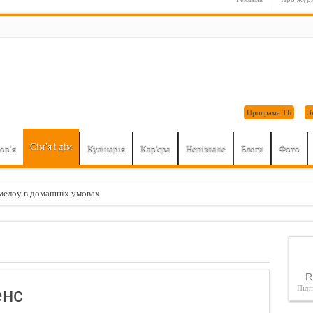
Програма ТБ
З
Сім’я і дім
ов’я
Кулінарія
Кар'єра
Непізнане
Блоги
Фото
елоу в домашніх умовах
 викликає незворотні процеси в організмі. Це потрібно знати…
чин зайнятися мастурбацією: поради для дівчат
ні домашнього приготування
R
о найнебезпечніші продукти для серця і судин
Під
енс
ий подарунок на 23 лютого: 8 секретів вправного мінета