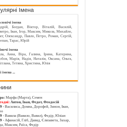
улярні Імена
ловічі імена
дрій
,
Богдан
,
Віктор
,
Віталій
,
Василій
,
митро
,
Іван
,
Ігор
,
Максим
,
Микола
,
Михайло
,
ег
,
Олександр
,
Павло
,
Петро
,
Роман
,
Сергій
,
епан
,
Тарас
,
Юрій
ночі імена
ла
,
Анна
,
Віра
,
Галина
,
Ірина
,
Катерина
,
юбов
,
Марія
,
Надія
,
Наталія
,
Оксана
,
Ольга
,
ітлана
,
Тетяна
,
Христина
,
Юлія
і імена ...
нини
ра:
Марфа (Марта), Семен
годні:
Антон, Іван, Федот, Феодосій
09
- Василиса, Домна, Дорофей, Зинон, Іван,
ро
09
- Вавила (Вавило, Вавил), Федір, Юліан
09
- Афанасій, Гліб, Давид, Єлизавета, Захар,
да, Максим, Раїса, Федір