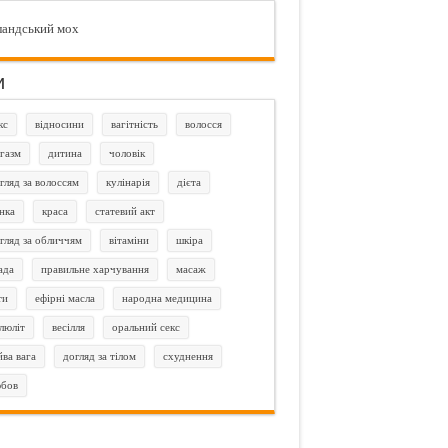
ландський мох
и
кс
відносини
вагітність
волосся
газм
дитина
чоловік
гляд за волоссям
кулінарія
дієта
нка
краса
статевий акт
гляд за обличчям
вітаміни
шкіра
ада
правильне харчування
масаж
ти
ефірні масла
народна медицина
люліт
весілля
оральний секс
йва вага
догляд за тілом
схуднення
бов