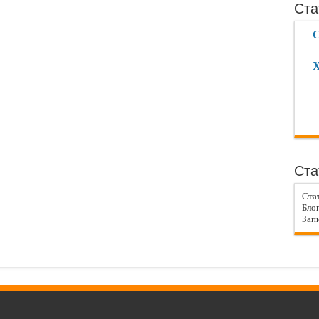
Ста
С
Х
Ста
Ста
Блог
Запи