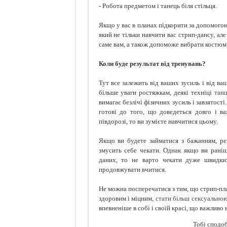
- Робота предметом і танець біля стільця.
Якщо у вас в планах підкорити за допомого
який не тільки навчити вас стрип-дансу, але
саме вам, а також допоможе вибрати костюм 
Коли буде результат від тренувань?
Тут все залежить від ваших зусиль і від ва
більше уваги ростяжкам, деякі техніці
тан
вимагає безлічі фізичних зусиль і завзятост
готові до того, що доведеться довго і 
півдорозі, то ви зумієте навчитися цьому.
Якщо ви будете займатися з бажанням, рег
змусить себе чекати. Однак якщо ви рані
даних, то не варто чекати дуже швидких
продовжувати вчитися.
Не можна посперечатися з тим, що стрип-плас
здоровим і міцним,
стати більш сексуально
впевненіше в собі і своїй красі, що важливо в
Тобі сподоб