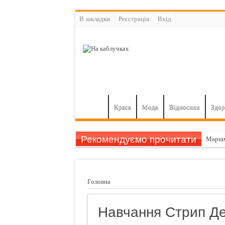
В закладки
Реєстрація
Вхiд
Краса
Мода
Відносини
Здор
Рекомендуємо прочитати
Маршм
Гарбуз
11 при
Головна
Шампу
Назван
Навчання Стрип Д
Чуттєв