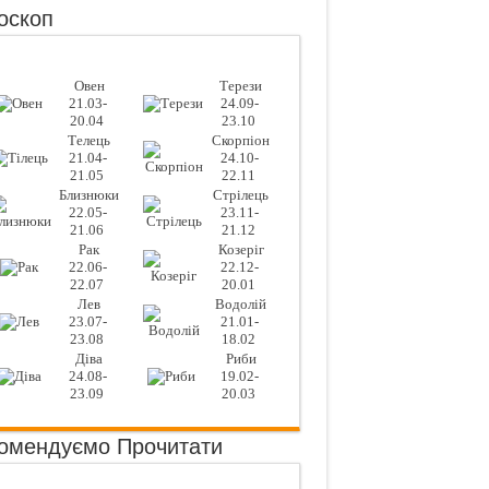
оскоп
Овен
Терези
21.03-
24.09-
20.04
23.10
Телець
Скорпіон
21.04-
24.10-
21.05
22.11
Близнюки
Стрілець
22.05-
23.11-
21.06
21.12
Рак
Козеріг
22.06-
22.12-
22.07
20.01
Лев
Водолій
23.07-
21.01-
23.08
18.02
Діва
Риби
24.08-
19.02-
23.09
20.03
омендуємо Прочитати