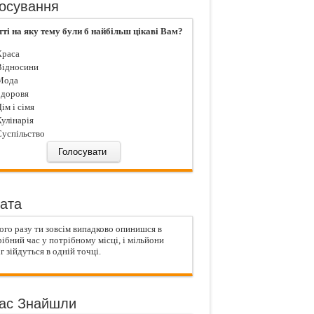
осування
тті на яку тему були б найбільш цікаві Вам?
раса
ідносини
ода
доровя
iм і сiмя
улiнарiя
успiльство
ата
го разу ти зовсім випадково опинишся в
ібний час у потрібному місці, і мільйони
г зійдуться в одній точці.
ас Знайшли