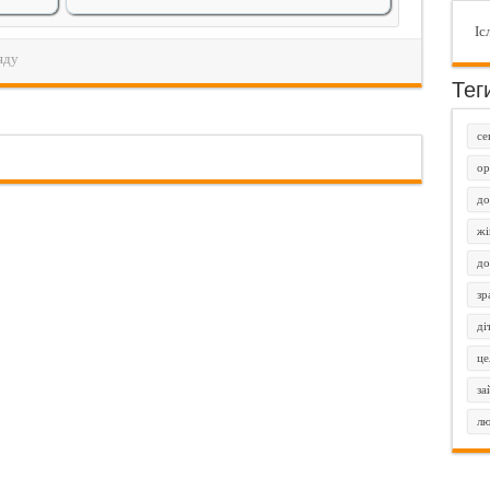
Іс
яду
Тег
се
ор
до
жі
до
зр
ді
це
за
лю