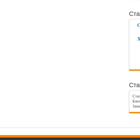
Ста
С
Х
Ста
Ста
Блог
Запи