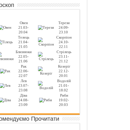
оскоп
Овен
Терези
21.03-
24.09-
20.04
23.10
Телець
Скорпіон
21.04-
24.10-
21.05
22.11
Близнюки
Стрілець
22.05-
23.11-
21.06
21.12
Рак
Козеріг
22.06-
22.12-
22.07
20.01
Лев
Водолій
23.07-
21.01-
23.08
18.02
Діва
Риби
24.08-
19.02-
23.09
20.03
омендуємо Прочитати