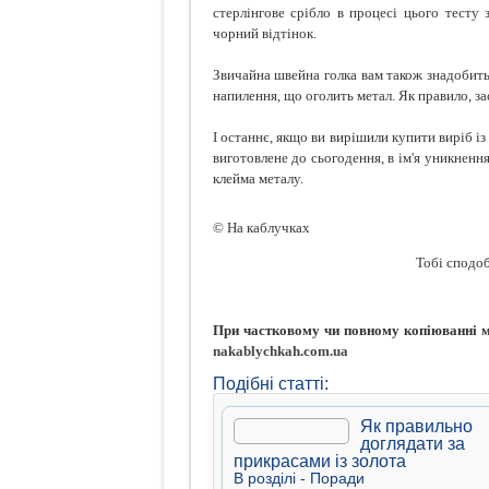
стерлінгове срібло в процесі цього тесту 
чорний відтінок.
Звичайна швейна голка вам також знадобитьс
напилення, що оголить метал. Як правило, з
І останнє, якщо ви вирішили купити виріб із 
виготовлене до сьогодення, в ім'я уникненн
клейма металу.
© На каблучках
Тобі сподоб
При частковому чи повному копіюванні ма
nakablychkah.com.ua
Подібні статті:
Як правильно
доглядати за
прикрасами із золота
В рoздiлi -
Поради