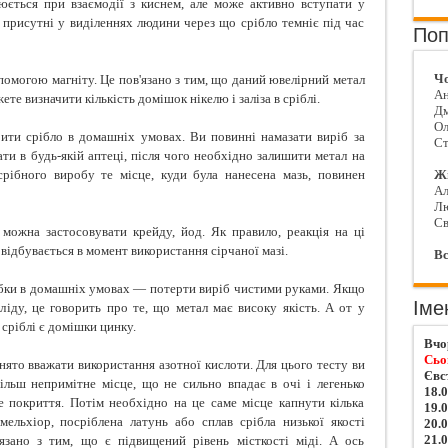
юється при взаємодії з киснем, але може активно вступати у
присутні у виділеннях людини через що срібло темніє під час
Поп
Чо
помогою магніту. Це пов'язано з тим, що даний ювелірний метал
Ан
те визначити кількість домішок нікелю і заліза в сріблі.
Д
Ол
ити срібло в домашніх умовах. Ви повинні намазати виріб за
Ст
ти в будь-якій аптеці, після чого необхідно залишити метал на
срібного виробу те місце, куди була нанесена мазь, повинен
Жі
Ал
Л
Св
 можна застосовувати крейду, йод. Як правило, реакція на ці
о відбувається в момент використання сірчаної мазі.
Вс
обки в домашніх умовах — потерти виріб чистими руками. Якщо
Іме
іду, це говорить про те, що метал має високу якість. А от у
 сріблі є домішки цинку.
Вчо
Сьо
ято вважати використання азотної кислоти. Для цього тесту ви
Євс
льш непримітне місце, що не сильно впадає в очі і легенько
18.
 покриття. Потім необхідно на це саме місце капнути кілька
19.
мельхіор, посріблена латунь або сплав срібла низької якості
20.
21.
'язано з тим, що є підвищений рівень місткості міді. А ось