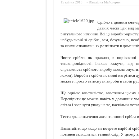
15 квітня 2013
-
Ювелірна Майстерня
Чому м
Бороть
Срібло є дивним ювелі
Для чо
давніх часів цей вид м
ритуального начиння. Всі ці вироби корист
Куркум
небудь
виріб зі срібла
, вам, безумовно, нео
за якими ознаками і як розпізнати в домашні
Чисте срібло, як правило, в порівнянні
теплопровідності. Інакше кажучи, від я
справжність срібного виробу можна опустити 
ложка). Вироби з срібла повинні нагрітися д
можете просто затиснути вироби в своїй руці
Ще однією властивістю, властивим цьому ю
Перевірити це можна навіть у домашніх умо
світла і звернути увагу на те, наскільки мета
Тести для визначення автентичності срібла 
Пам'ятайте, що якщо ви потрете виріб зі срі
повинен залишитися темний слід. У цьому в