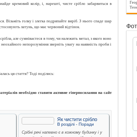
Геор
знайде кремовий колір, і, нарешті, чисте срібло забарвиться в
Тео
я. Візьміть голку і злегка подряпайте виріб. З нього спаде шар
Фот
астосовують латунь, що має червоний відтінок.
срібла, але сумніваєтеся в тому, чи належить метал, з якого воно
я неохайного непорозуміння зверніть увагу на наявність проби і
алась ця стаття? Тоді поділись:
теріалів необхідно ставити активне гіперпосилання на сайт
Як чистити срібло
В рoздiлi -
Поради
Срібні речі напевно є в кожному будинку і у