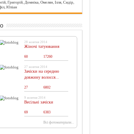
гій, Григорій, Домніка, Омелян, Ілля, Сидір,
філ, Юліан
о
28 жовтня 2014
Жіночі татуювання
60
0
17260
27 жовтня 2014
Зачіски на середню
довжину волосся...
27
0
6802
9 жовтня 2014
Весільні зачіски
69
0
6383
Всі фотоматеріали...