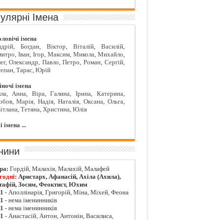
улярні Імена
ловічі імена
дрій
,
Богдан
,
Віктор
,
Віталій
,
Василій
,
митро
,
Іван
,
Ігор
,
Максим
,
Микола
,
Михайло
,
ег
,
Олександр
,
Павло
,
Петро
,
Роман
,
Сергій
,
епан
,
Тарас
,
Юрій
ночі імена
ла
,
Анна
,
Віра
,
Галина
,
Ірина
,
Катерина
,
юбов
,
Марія
,
Надія
,
Наталія
,
Оксана
,
Ольга
,
ітлана
,
Тетяна
,
Христина
,
Юлія
і імена ...
нини
ра:
Гордій, Малахія, Малахій, Малафей
годні:
Аристарх, Афанасій, Ахіла (Ахила),
тафій, Зосим, Феоктист, Юхим
01
- Аполлінарія, Григорій, Міна, Міхей, Феона
01
- нема іменинників
01
- нема іменинників
01
- Анастасій, Антон, Антонін, Василиса,