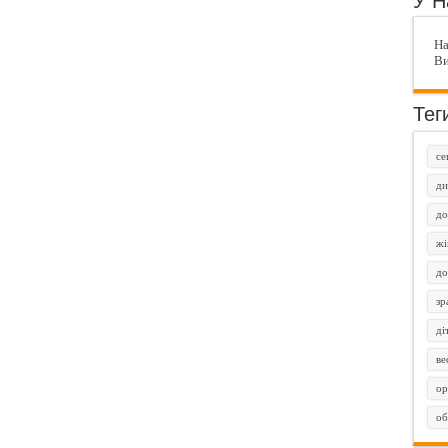
У Н
На
Ви
Тег
се
ди
до
жі
до
зр
ді
ве
ор
об