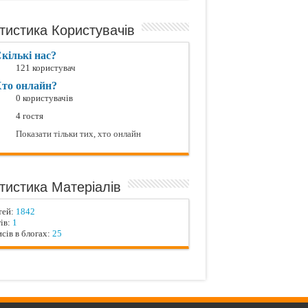
тистика Користувачів
кількі нас?
121 користувач
то онлайн?
0 користувачів
4 гостя
Показати тільки тих, хто онлайн
тистика Матеріалів
тей:
1842
ів:
1
сів в блогах:
25