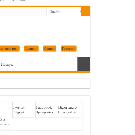
начення імен
Іменини
Сонник
Гороскоп
Пошук
віддати…
Twitter
Facebook
Вконтакте
Слідкуй
Приєднайся
Приєднайся
SS
пишись