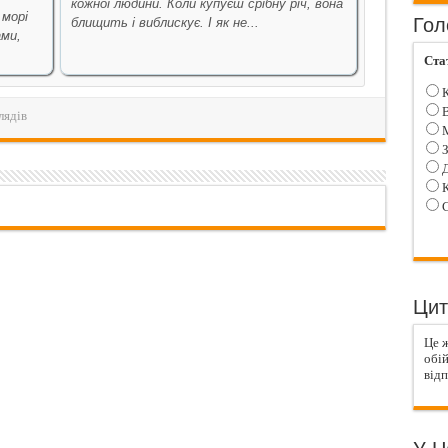
кожної людини. Коли купуєш срібну річ, вона
 морі
Гол
блищить і виблискує. І як не...
ами,
Ста
К
В
лядів
М
З
Д
К
С
Цит
Це ж
обій
відп