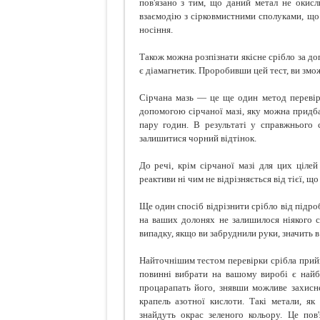
пов'язано з тим, що даний метал не окисл
взаємодію з сірковмистними сполуками, що 
носіння.
Також можна розпізнати якісне срібло за до
є діамагнетик. Проробивши цей тест, ви зможе
Сірчана мазь — це ще один метод перевір
допомогою сірчаної мазі, яку можна придба
пару годин. В результаті у справжнього 
залишитися чорний відтінок.
До речі, крім сірчаної мазі для цих цілей
реактиви ні чим не відрізняється від тієї, щ
Ще один спосіб відрізнити срібло від підр
на ваших долонях не залишилося ніякого сл
випадку, якщо ви забруднили руки, значить в
Найточнішим тестом перевірки срібла прийн
повинні вибрати на вашому виробі є найбі
процарапать його, знявши можливе захисне
крапель азотної кислоти. Такі метали, як 
знайдуть окрас зеленого кольору. Це пов