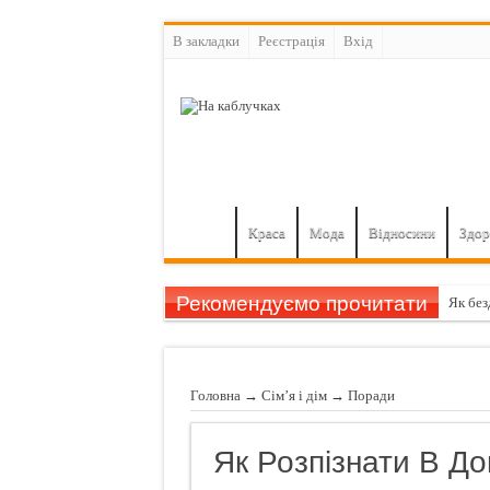
В закладки
Реєстрація
Вхiд
Краса
Мода
Відносини
Здор
Рекомендуємо прочитати
Як без
Просто
Сало г
Головна
→
Сім’я і дім
→
Поради
5 осно
Алое в
Як Розпізнати В Д
14 рец