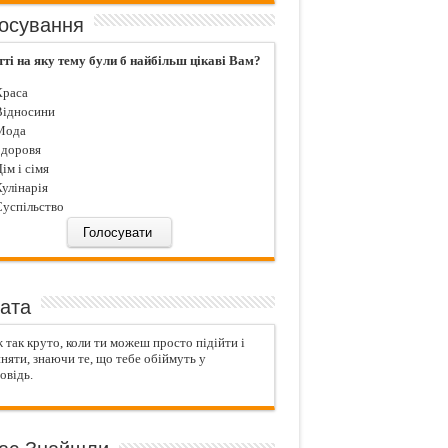
осування
тті на яку тему були б найбільш цікаві Вам?
раса
ідносини
ода
доровя
iм і сiмя
улiнарiя
успiльство
ата
 так круто, коли ти можеш просто підійти і
няти, знаючи те, що тебе обіймуть у
овідь.