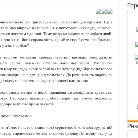
Гор
и не завжди хочемо тих, кого любимо
ба з болем у суглобах за допомогою натуральних засобів
рним металом, що приховує в собі величезну цілющу силу. Ще з
го нам господарське мило?
еталу мав широке застосування у виготовленні посуду, прикрас,
уються попитом і донині. Тому якщо ви вирішили придбати який-
а відновлює пошкоджені клітини печінки
бхідно знати його справжність. Давайте спробуємо розібратися,
х умовах срібло?
 з іншими металами характеризується високим коефіцієнтом
кості срібла залежить ступінь його нагрівання. Розпізнати
в гарячу воду виріб зі срібла і мельхіору (підійде мельхіорова
уже швидко, на відміну від мельхіору. До речі, замість окропу ви
 і відчути його температуру в процесі нагрівання.
велірному металу є його підвищена світловідбивна здатність.
вах. Необхідно покласти срібний виріб під промені яскравого
л добре відбиває промені світла.
в домашніх умовах
Рек
бла м'якою і чистою тканинною серветкою білого кольору, на ній
ипадку справжність металу викликає сумніву. В першу чергу це