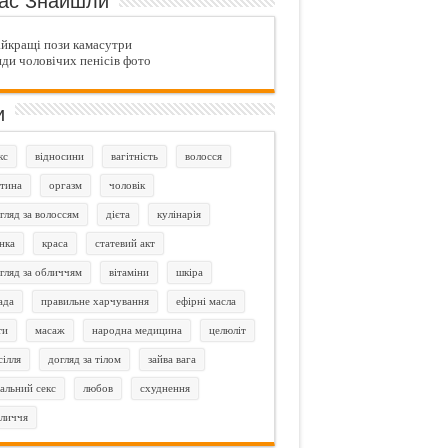
ас Знайшли
йкращі пози камасутри
ди чоловічих пенісів фото
и
кс
відносини
вагітність
волосся
тина
оргазм
чоловік
гляд за волоссям
дієта
кулінарія
нка
краса
статевий акт
гляд за обличчям
вітаміни
шкіра
ада
правильне харчування
ефірні масла
ти
масаж
народна медицина
целюліт
сілля
догляд за тілом
зайва вага
альний секс
любов
схуднення
личчя