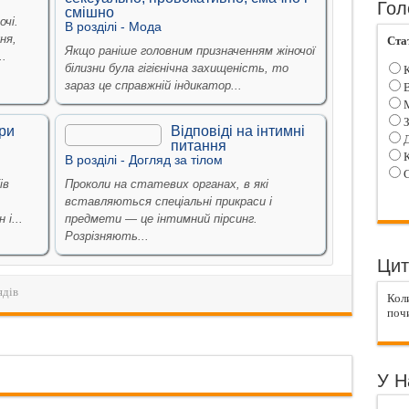
Гол
смішно
очі.
В рoздiлi -
Мода
ня,
Ста
Якщо раніше головним призначенням жіночої
.
білизни була гігієнічна захищеність, то
К
зараз це справжній індикатор...
В
М
З
ри
Відповіді на інтимні
Д
питання
К
В рoздiлi -
Догляд за тiлом
С
ів
Проколи на статевих органах, в які
вставляються спеціальні прикраси і
і...
предмети — це інтимний пірсинг.
Розрізняють...
Цит
ядів
Кол
поч
У Н