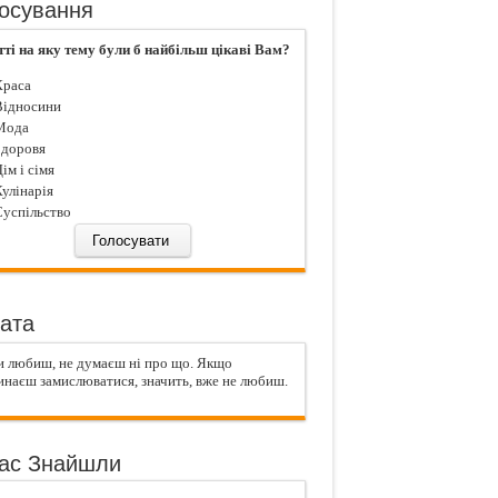
осування
тті на яку тему були б найбільш цікаві Вам?
раса
ідносини
ода
доровя
iм і сiмя
улiнарiя
успiльство
ата
и любиш, не думаєш ні про що. Якщо
инаєш замислюватися, значить, вже не любиш.
ас Знайшли