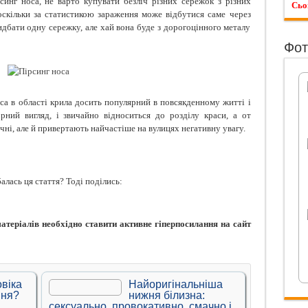
синг носа, не варто купувати безліч різних сережок з різних
Сьо
 оскільки за статистикою зараження може відбутися саме через
дбати одну сережку, але хай вона буде з дорогоцінного металу
Фот
са в області крила досить популярний в повсякденному житті і
рний вигляд, і звичайно відноситься до розділу краси, а от
чні, але й привертають найчастіше на вулицях негативну увагу.
алась ця стаття? Тоді поділись:
теріалів необхідно ставити активне гіперпосилання на сайт
віка
Найоригінальніша
ння?
нижня білизна:
сексуально, провокативно, смачно і