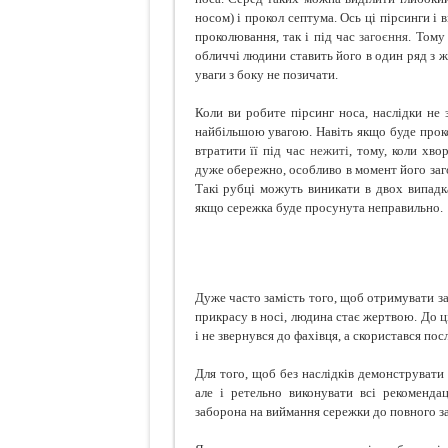
носом) і прокол септума. Ось ці пірсинги і
проколювання, так і під час
загоєння
. Тому
обличчі людини ставить його в один ряд з же
уваги з боку не позичати.
Коли ви робите пірсинг носа, наслідки не 
найбільшою увагою. Навіть якщо буде проко
втратити її під час
нежиті
, тому, коли хво
дуже обережно, особливо в момент його заг
Такі рубці можуть виникати в двох випадка
якщо сережка буде просунута неправильно.
Дуже часто замість того, щоб отримувати з
прикрасу в носі, людина стає жертвою. До ці
і не звернувся до фахівця, а скористався по
Для того, щоб без наслідків демонструвати 
але і ретельно виконувати всі рекомендац
заборона на виймання сережки до повного за