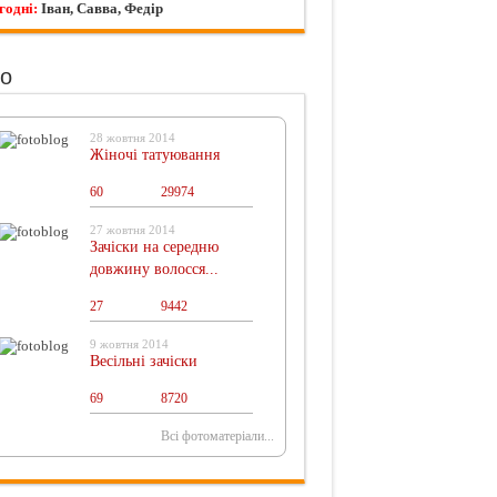
годні:
Іван, Савва, Федір
о
28 жовтня 2014
Жіночі татуювання
60
0
29974
27 жовтня 2014
Зачіски на середню
довжину волосся...
27
0
9442
9 жовтня 2014
Весільні зачіски
69
0
8720
Всі фотоматеріали...