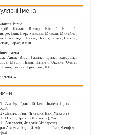
улярні Імена
ловічі імена
дрій
,
Богдан
,
Віктор
,
Віталій
,
Василій
,
митро
,
Іван
,
Ігор
,
Максим
,
Микола
,
Михайло
,
ег
,
Олександр
,
Павло
,
Петро
,
Роман
,
Сергій
,
епан
,
Тарас
,
Юрій
ночі імена
ла
,
Анна
,
Віра
,
Галина
,
Ірина
,
Катерина
,
юбов
,
Марія
,
Надія
,
Наталія
,
Оксана
,
Ольга
,
ітлана
,
Тетяна
,
Христина
,
Юлія
і імена ...
нини
01
- Аглаїда, Григорій, Ілля, Поліект, Пров,
офій
01
- Данило, Гнат (Ігнатій), Іван, Макар(?)
01
- Петро, Прокіп (Прокопій), Уляна
01
- Анастасія, Федотія (Феодотія)
ра:
Авакум, Андрій, Афанасій, Іван, Феофіл
філ)