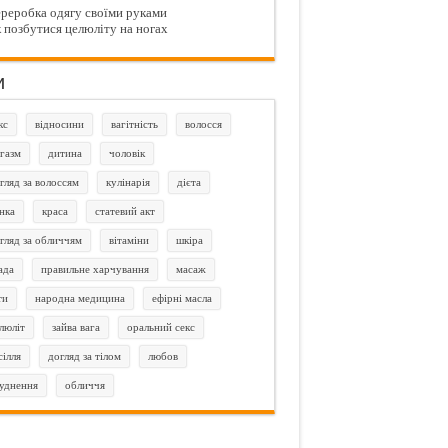
реробка одягу своїми руками
 позбутися целюліту на ногах
и
кс
відносини
вагітність
волосся
газм
дитина
чоловік
гляд за волоссям
кулінарія
дієта
нка
краса
статевий акт
гляд за обличчям
вітаміни
шкіра
ада
правильне харчування
масаж
ти
народна медицина
ефірні масла
люліт
зайва вага
оральний секс
сілля
догляд за тілом
любов
уднення
обличчя