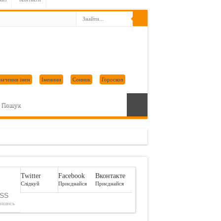
начення імен
Іменини
Сонник
Гороскоп
Пошук
Twitter
Facebook
Вконтакте
Слідкуй
Приєднайся
Приєднайся
SS
пишись