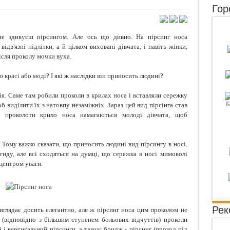
Гор
 захворювання нирок, які ви не повинні ігнорувати
 додайте це в шампунь — і ніякого волосся на гребінці!
не здивуєш пірсингом. Але ось що дивно. На пірсинг носа
 розповідають фото в соцмережах
 відв'язні
підлітки
, а й цілком виховані дівчата, і навіть жінки,
ісля проколу мочки вуха.
вий пляцок з шоколадом
ою
красі
або
моді
? І які ж наслідки він приносить людині?
ія. Саме там робили проколи в крилах носа і вставляли сережку
об виділити їх з натовпу незаміжніх. Зараз цей вид пірсінга став
, проколоти крило носа намагаються молоді дівчата, щоб
. Тому важко сказати, що приносить людині вид пірсингу в носі.
огиду, але всі сходяться на думці, що сережка в носі мимоволі
центром уваги.
Рек
виглядає досить елегантно, але ж пірсинг носа цим проколом не
 (відповідно з більшим ступенем больових відчуттів) проколи
 і вертикальний пірсинги, а також бридж - пірсинг (прокол під