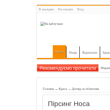
В закладки
Реєстрація
Вхiд
Краса
Мода
Відносини
Здор
Рекомендуємо прочитати
Маршм
Гарбуз
11 при
Головна
→
Краса
→
Догляд за обличчям
Шампу
Назван
Пірсинг Носа
Чуттєв