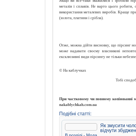
Якщо ви все-таки зважилися і зробили пір
металів і сплавів. Не варто цього робити,
використання металевих виробів. Краще при
(золота, платини і срібла).
Отже, можна дійти висновку, що пірсинг но
може надавати своєму власникові неповто
ексклюзивні види пірсингу не тільки небезпе
© На каблучках
Тобі сподоб
При частковому чи повному копіюванні ма
nakablychkah.com.ua
Подібні статті:
Як змусити чоло
відчути збудже
В рoздiлi -
Мода