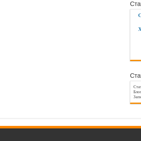
Ста
С
Х
Ста
Ста
Блог
Запи