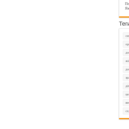
Пе
Як
Тег
се
ор
до
жі
до
зр
ді
це
ве
сх