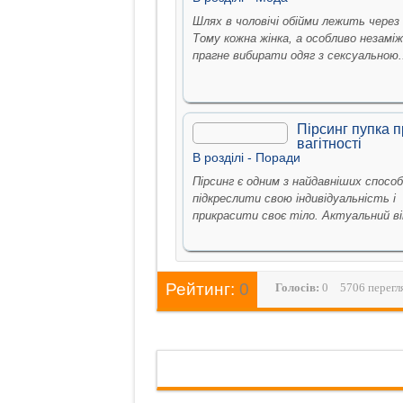
Шлях в чоловічі обійми лежить через 
Тому кожна жінка, а особливо незаміж
прагне вибирати одяг з сексуальною..
Пірсинг пупка п
вагітності
В рoздiлi -
Поради
Пірсинг є одним з найдавніших способ
підкреслити свою індивідуальність і
прикрасити своє тіло. Актуальний він 
Рейтинг:
0
Голосiв:
0
5706 перегл