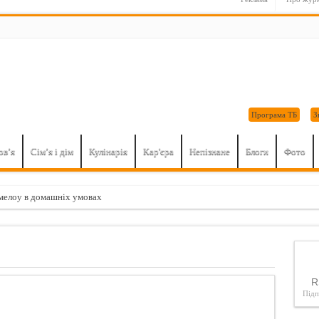
Програма ТБ
З
ов’я
Сім’я і дім
Кулінарія
Кар'єра
Непізнане
Блоги
Фото
елоу в домашніх умовах
 викликає незворотні процеси в організмі. Це потрібно знати…
чин зайнятися мастурбацією: поради для дівчат
ні домашнього приготування
R
о найнебезпечніші продукти для серця і судин
Під
ий подарунок на 23 лютого: 8 секретів вправного мінета