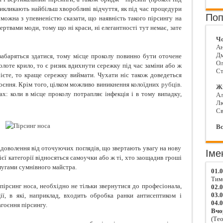
 викликають найбільш хворобливі відчуття, як під час процедури
Поп
 можна з упевненістю сказати, що наявність такого пірсингу на
ртвами моди, тому що ні краси, ні елегантності тут немає, зате
Чо
Ан
Д
забаряться здатися, тому місце проколу повинно бути оточене
Ол
лоте крило, то є ризик вдихнути сережку під час заміни або ж
Ст
рієте, то краще сережку виймати. Чухати ніс також доведеться
оєння. Крім того, цілком можливо виникнення колоїдних
рубців
.
Жі
х: коли в місце проколу потрапляє інфекція і в тому випадку,
Ал
Л
Св
Вс
адоволення від оточуючих поглядів, що звертають увагу на нову
Іме
єї категорії відносяться самоучки або ж ті, хто заощадив гроші
слугами сумнівного майстра.
01.
Тим
пірсинг носа, необхідно не тільки звернутися до професіонала,
02.
03.
ії, в які, наприклад, входить обробка ранки антисептиком і
04.
гоєння пірсингу.
Вчо
(Тео