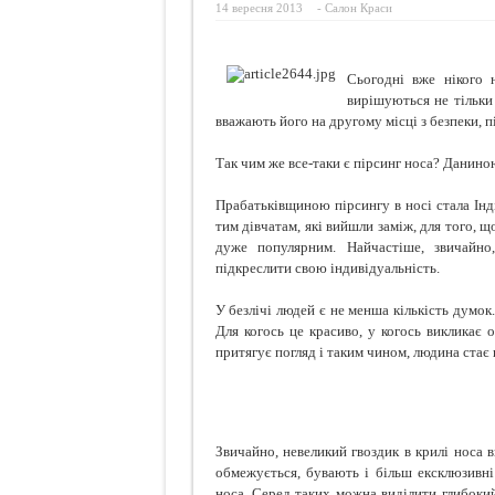
14 вересня 2013
-
Салон Краси
Ознаки
Просто
Сьогодні вже нікого 
Про що
вирішуються не тільки
вважають його на другому місці з безпеки, п
Кокосо
Так чим же все-таки є пірсинг носа? Данин
Прабатьківщиною пірсингу в носі стала Інд
тим дівчатам, які вийшли заміж, для того, щ
дуже популярним. Найчастіше, звичайно
підкреслити свою індивідуальність.
У безлічі людей є не менша кількість думок
Для когось це красиво, у когось викликає 
притягує погляд і таким чином, людина стає 
Звичайно, невеликий гвоздик в крилі носа 
обмежується, бувають і більш ексклюзивні
носа. Серед таких можна виділити глибокий