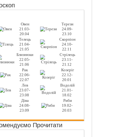
оскоп
Овен
Терези
21.03-
24.09-
20.04
23.10
Телець
Скорпіон
21.04-
24.10-
21.05
22.11
Близнюки
Стрілець
22.05-
23.11-
21.06
21.12
Рак
Козеріг
22.06-
22.12-
22.07
20.01
Лев
Водолій
23.07-
21.01-
23.08
18.02
Діва
Риби
24.08-
19.02-
23.09
20.03
омендуємо Прочитати