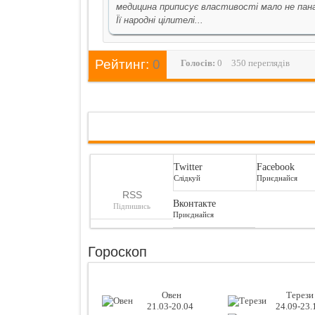
медицина приписує властивості мало не пана
Її народні цілителі...
Рейтинг:
0
Голосiв:
0
350 переглядів
Twitter
Facebook
Слідкуй
Приєднайся
RSS
Вконтакте
Підпишись
Приєднайся
Гороскоп
Овен
Терези
21.03-20.04
24.09-23.