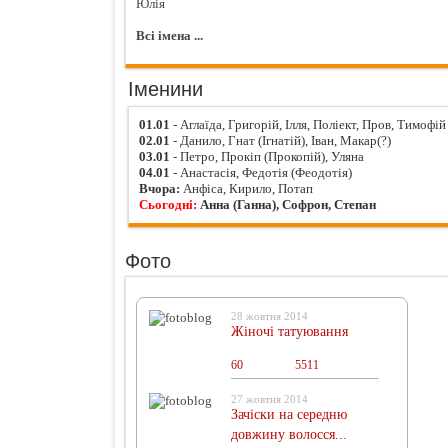
Юлія
Всі імена ...
Іменини
01.01
- Аглаїда, Григорій, Ілля, Поліект, Пров, Тимофій
02.01
- Данило, Гнат (Ігнатій), Іван, Макар(?)
03.01
- Петро, Прокіп (Прокопій), Уляна
04.01
- Анастасія, Федотія (Феодотія)
Вчора:
Анфіса, Кирило, Потап
Сьогодні:
Анна (Ганна), Софрон, Степан
Фото
28 жовтня 2014
Жіночі татуювання
60
0
5511
27 жовтня 2014
Зачіски на середню
довжину волосся...