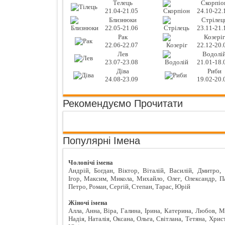
Телець
Скорпіо
21.04-21.05
24.10-22.
Близнюки
Стрілец
22.05-21.06
23.11-21.
Рак
Козеріг
22.06-22.07
22.12-20.
Лев
Водолі
23.07-23.08
21.01-18.
Діва
Риби
24.08-23.09
19.02-20.
Рекомендуємо Прочитати
Популярні Імена
Чоловічі імена
Андрій
,
Богдан
,
Віктор
,
Віталій
,
Василій
,
Дмитро
,
Ігор
,
Максим
,
Микола
,
Михайло
,
Олег
,
Олександр
,
П
Петро
,
Роман
,
Сергій
,
Степан
,
Тарас
,
Юрій
Жіночі імена
Алла
,
Анна
,
Віра
,
Галина
,
Ірина
,
Катерина
,
Любов
,
М
Надія
,
Наталія
,
Оксана
,
Ольга
,
Світлана
,
Тетяна
,
Хрис