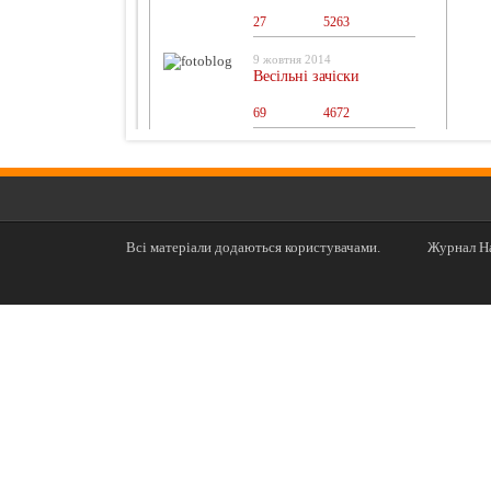
27
0
5263
9 жовтня 2014
Весільні зачіски
69
0
4672
Всі матеріали додаються користувачами.
Журнал На