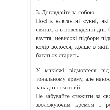
3. Доглядайте за собою.
Носіть елегантні сукні, як
святах, а в повсякденні дні.
взуття, невисокі підбори пі
колір волосся, краще в якій
багатьох старить.
У макіяжі відмовтеся від
тональному крему
, але нано
занадто помітний.
Не забувайте стежити за св
зволожуючим кремом і ро