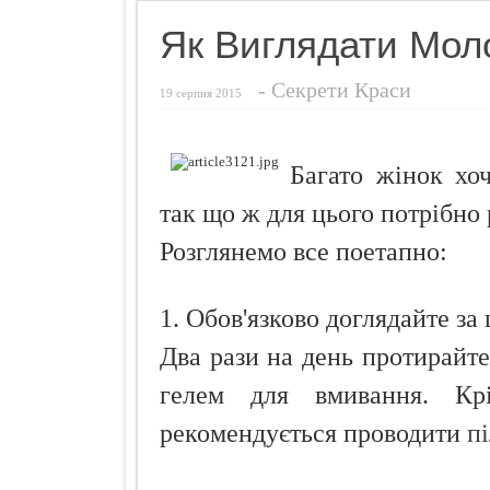
Фригідність
Як Виглядати Мо
Секрети гру
-
Секрети Краси
Як усунути с
19 серпня 2015
Чебуреки "П
Як і чим зди
Багато жінок хоч
Шість ворогі
так що ж для цього потрібно
Розглянемо все поетапно:
1. Обов'язково доглядайте за
Два рази на день протирайт
гелем для вмивання. К
рекомендується проводити
пі