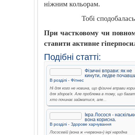
ніжним кольорам.
Тобі сподобалась
При частковому чи повному
ставити активне гіперпоси
Подібні статті:
Фізичні вправи: як не
кинути, ледве почавш
В рoздiлi -
Фiтнес
Ні для кого не новина, що фізичні вправи кори
для здоров'я. Але проблема в тому, що бага
хто починає займатися, але...
Ікра Лосося - наскільк
вона корисна.
В рoздiлi -
Здорове харчування
Лососевій (вона ж «червона») ікрі народна