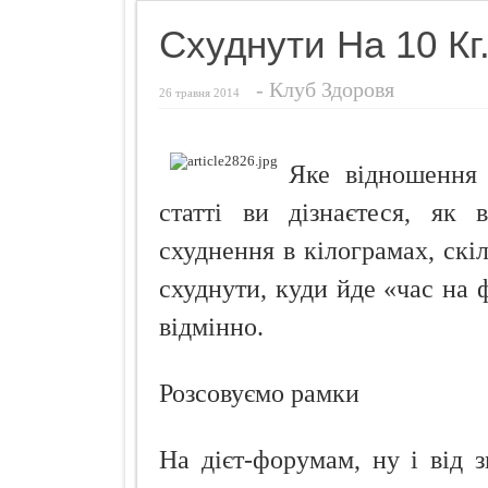
Фригідність
Схуднути На 10 Кг
Секрети гру
-
Клуб Здоровя
Як усунути с
26 травня 2014
Чебуреки "П
Як і чим зди
Яке відношення 
Шість ворогі
статті ви дізнаєтеся, як 
схуднення в кілограмах, скіл
схуднути, куди йде «час на 
відмінно.
Розсовуємо рамки
На дієт-форумам, ну і від