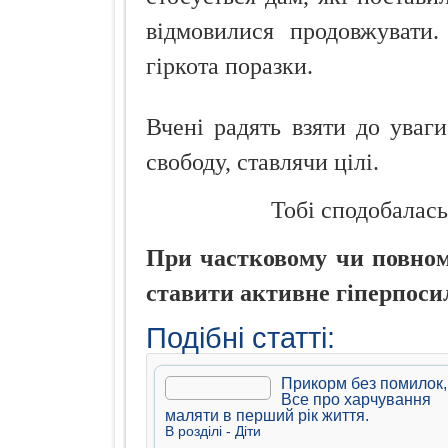
відмовилися продовжувати.
гіркота поразки.
Вчені радять взяти до уваги
свободу, ставлячи цілі.
Тобі сподобалась
При частковому чи повному
ставити активне гіперпоси
Подібні статті:
Прикорм без помилок,
Все про харчування
маляти в перший рік життя.
В рoздiлi -
Дiти