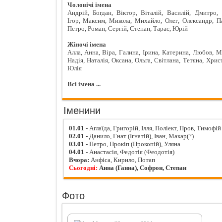
Чоловічі імена
Андрій
,
Богдан
,
Віктор
,
Віталій
,
Василій
,
Дмитро
,
Ігор
,
Максим
,
Микола
,
Михайло
,
Олег
,
Олександр
,
П
Петро
,
Роман
,
Сергій
,
Степан
,
Тарас
,
Юрій
Жіночі імена
Алла
,
Анна
,
Віра
,
Галина
,
Ірина
,
Катерина
,
Любов
,
М
Надія
,
Наталія
,
Оксана
,
Ольга
,
Світлана
,
Тетяна
,
Хрис
Юлія
Всі імена ...
Іменини
01.01
- Аглаїда, Григорій, Ілля, Поліект, Пров, Тимофій
02.01
- Данило, Гнат (Ігнатій), Іван, Макар(?)
03.01
- Петро, Прокіп (Прокопій), Уляна
04.01
- Анастасія, Федотія (Феодотія)
Вчора:
Анфіса, Кирило, Потап
Сьогодні:
Анна (Ганна), Софрон, Степан
Фото