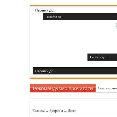
Рекомендуємо прочитати
Секс з нови
Як прибрати
Як прискорит
Головна
→
Здоров’я
→
Дiєти
Як зробити 