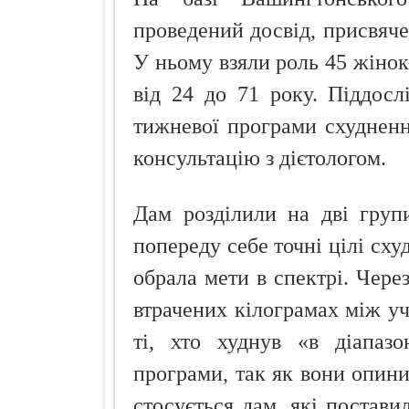
проведений досвід, присвяче
У ньому взяли роль 45 жінок
від 24 до 71 року. Піддос
тижневої програми схуднен
консультацію з дієтологом.
Дам розділили на дві груп
попереду себе точні цілі схудн
обрала мети в спектрі. Через
втрачених кілограмах між уч
ті, хто худнув «в діапаз
програми, так як вони опин
стосується дам, які постави