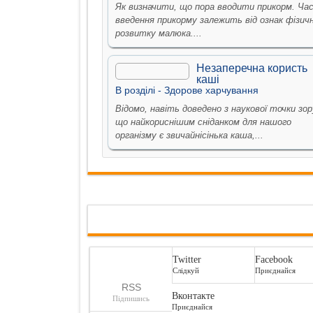
Як визначити, що пора вводити прикорм. Ча
введення прикорму залежить від ознак фізич
розвитку малюка....
Незаперечна користь
каші
В рoздiлi -
Здорове харчування
Відомо, навіть доведено з наукової точки зор
що найкориснішим сніданком для нашого
організму є звичайнісінька каша,...
Twitter
Facebook
Слідкуй
Приєднайся
RSS
Вконтакте
Підпишись
Приєднайся