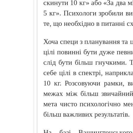
скинути 10 кг» або «За два м
5 кг». Психологи зробили ви
те, що необхідно в питанні с
Хоча специ з планування та ц
цілі повинні бути дуже певни
слід бути більш гнучкими. Т
себе цілі в спектрі, наприкл
10 кг. Розсовуючи рамки, в
межах між більш звичайний
мета чисто психологічно ме
більш важливих результатів.
На базі Вашингтонського