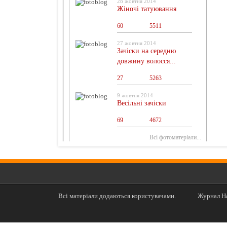
28 жовтня 2014
Жіночі татуювання
60
0
5511
27 жовтня 2014
Зачіски на середню
довжину волосся...
27
0
5263
9 жовтня 2014
Весільні зачіски
69
0
4672
Всі фотоматеріали...
Всі матеріали додаються користувачами.
Журнал На