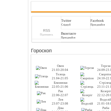
Twitter
Facebook
Слідкуй
Приєднайся
RSS
Вконтакте
Підпишись
Приєднайся
Гороскоп
Овен
Терези
21.03-20.04
24.09-23.
Телець
Скорпіо
21.04-21.05
24.10-22.
Близнюки
Стрілец
22.05-21.06
23.11-21.
Рак
Козеріг
22.06-22.07
22.12-20.
Лев
Водолі
23.07-23.08
21.01-18.
Діва
Риби