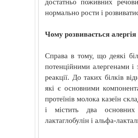
достатньо поживних речови
нормально рости і розвивати
Чому розвивається алергія
Справа в тому, що деякі бі
потенційними алергенами і з
реакції. До таких білків від
які є основними компонента
протеїнів молока казеїн скл
і містить два основних
лактаглобулін і альфа-лактал