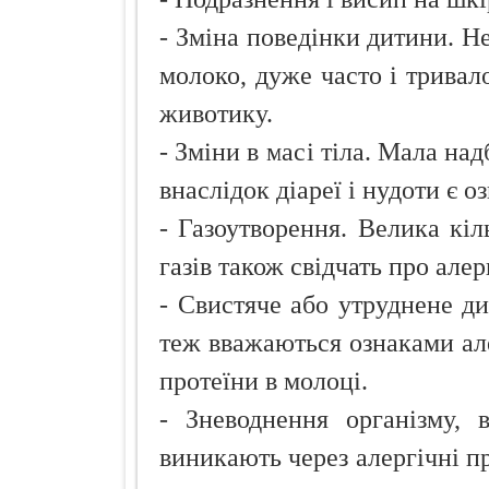
- Зміна поведінки дитини. Н
молоко, дуже часто і тривало
животику.
- Зміни в масі тіла. Мала надб
внаслідок діареї і нудоти є 
- Газоутворення. Велика кі
газів також свідчать про але
- Свистяче або утруднене дих
теж вважаються ознаками але
протеїни в молоці.
- Зневоднення організму, в
виникають через алергічні п