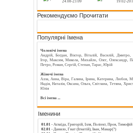
24.08-23.09
19.02-20.
Рекомендуємо Прочитати
Популярні Імена
Чоловічі імена
Андрій
,
Богдан
,
Віктор
,
Віталій
,
Василій
,
Дмитро
,
Ігор
,
Максим
,
Микола
,
Михайло
,
Олег
,
Олександр
,
П
Петро
,
Роман
,
Сергій
,
Степан
,
Тарас
,
Юрій
Жіночі імена
Алла
,
Анна
,
Віра
,
Галина
,
Ірина
,
Катерина
,
Любов
,
М
Надія
,
Наталія
,
Оксана
,
Ольга
,
Світлана
,
Тетяна
,
Хрис
Юлія
Всі імена ...
Іменини
01.01
- Аглаїда, Григорій, Ілля, Поліект, Пров, Тимофій
02.01
- Данило, Гнат (Ігнатій), Іван, Макар(?)