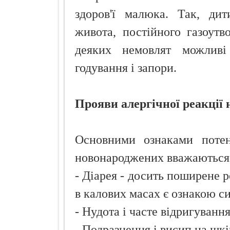
здоров'ї малюка. Так, дит
живота, постійного газоутв
деяких немовлят можливі
годування і запори.
Прояви алергічної реакції 
Основними ознаками потен
новонароджених вважаються 
- Діарея - досить поширене 
в калових масах є ознакою си
- Нудота і часте відригуванн
- Подразнення і висип на шк