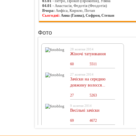
03.01
- Петро, Прокіп (Прокопій), Уляна
04.01
- Анастасія, Федотія (Феодотія)
Вчора:
Анфіса, Кирило, Потап
Сьогодні:
Анна (Ганна), Софрон, Степан
Фото
28 жовтня 2014
Жіночі татуювання
60
0
5511
27 жовтня 2014
Зачіски на середню
довжину волосся...
27
0
5263
9 жовтня 2014
Весільні зачіски
69
0
4672