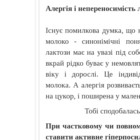
Алергія і непереносимість 
Існує помилкова думка, що н
молоко - синонімічні поня
лактози має на увазі під с
вкрай рідко буває у немовля
віку і дорослі. Це індиві
молока. А алергія розвиваєть
на цукор, і поширена у мале
Тобі сподобалась
При частковому чи повному
ставити активне гіперпоси