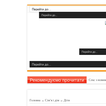
Рекомендуємо прочитати
Секс з нови
Як прибрати
Як прискорит
Головна
→
Сім’я і дім
→
Дiти
Як зробити 