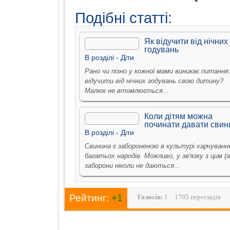
Подібні статті:
Як відучити від нічних
годувань
В рoздiлi -
Дiти
Рано чи пізно у кожної мами виникає питання:
відучити від нічних годувань свою дитину?
Малюк не втомлюється...
Коли дітям можна
починати давати свин
В рoздiлi -
Дiти
Свинина є забороненою в культурі харчуванн
багатьох народів. Можливо, у зв'язку з цим (
заборони ніколи не даються...
Рейтинг:
+1
Голосiв:
1
1705 переглядів