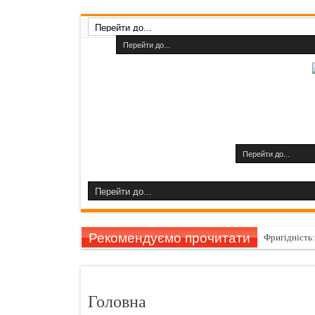
Рекомендуємо прочитати
Фригідність
Секрети гру
Як усунути с
Головна
Чебуреки "П