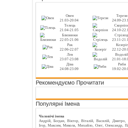
Овен
Терези
21.03-20.04
24.09-23.
Телець
Скорпіо
21.04-21.05
24.10-22.
Близнюки
Стрілец
22.05-21.06
23.11-21.
Рак
Козеріг
22.06-22.07
22.12-20.
Лев
Водолі
23.07-23.08
21.01-18.
Діва
Риби
24.08-23.09
19.02-20.
Рекомендуємо Прочитати
Популярні Імена
Чоловічі імена
Андрій
,
Богдан
,
Віктор
,
Віталій
,
Василій
,
Дмитро
,
Ігор
,
Максим
,
Микола
,
Михайло
,
Олег
,
Олександр
,
П