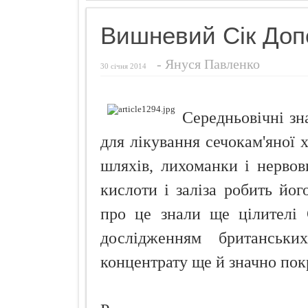
Як і чим зди
Вишневий Сік До
Шість ворогі
Губки банти
-
Януся Павленко
30 січня 2014
Як захистити
Як заламіну
Середньовічні зн
Як зробити 
для лікування сечокам'яної 
шляхів, лихоманки і нервов
кислоти і заліза робить йог
про це знали ще цілителі 
дослідженням британськи
концентрату ще й значно покр