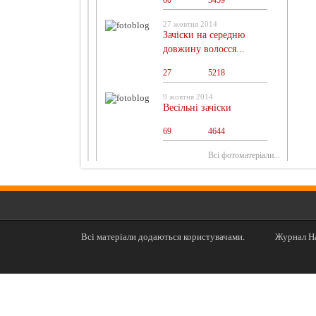
60
0
5459
27 жовтня 2014
Зачіски на середню
довжину волосся...
27
0
5218
9 жовтня 2014
Весільні зачіски
69
0
4644
Всі фотоматеріали...
Всі матеріали додаються користувачами.
Журнал На