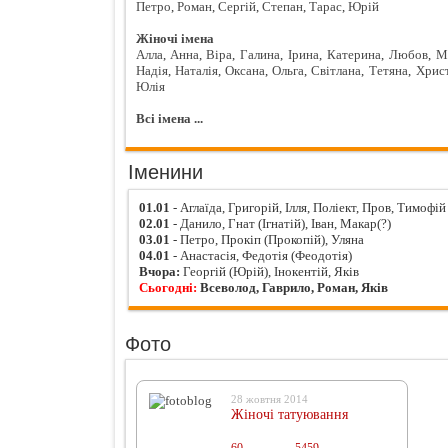
Петро
,
Роман
,
Сергій
,
Степан
,
Тарас
,
Юрій
Жіночі імена
Алла
,
Анна
,
Віра
,
Галина
,
Ірина
,
Катерина
,
Любов
,
М
Надія
,
Наталія
,
Оксана
,
Ольга
,
Світлана
,
Тетяна
,
Хрис
Юлія
Всі імена ...
Іменини
01.01
- Аглаїда, Григорій, Ілля, Поліект, Пров, Тимофій
02.01
- Данило, Гнат (Ігнатій), Іван, Макар(?)
03.01
- Петро, Прокіп (Прокопій), Уляна
04.01
- Анастасія, Федотія (Феодотія)
Вчора:
Георгій (Юрій), Інокентій, Яків
Сьогодні:
Всеволод, Гаврило, Роман, Яків
Фото
28 жовтня 2014
Жіночі татуювання