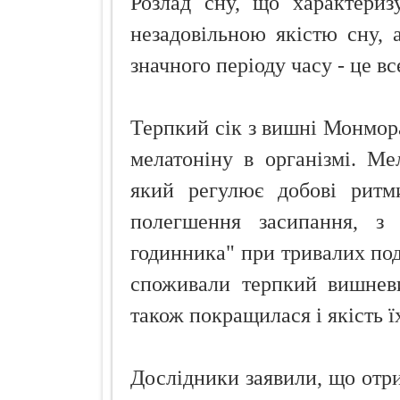
Розлад сну, що характериз
незадовільною якістю сну,
значного періоду часу - це вс
Терпкий сік з вишні Монмора
мелатоніну в організмі. Ме
який регулює добові ритм
полегшення засипання, з 
годинника" при тривалих под
споживали терпкий вишневи
також покращилася і якість ї
Дослідники заявили, що отри