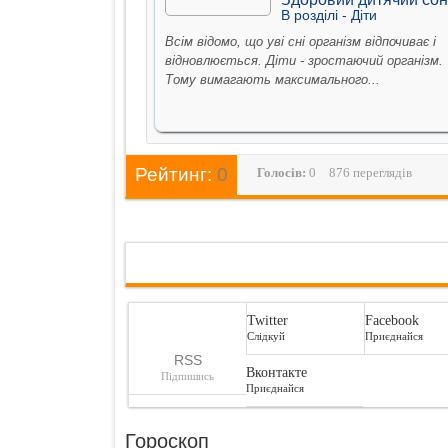
В рoздiлi -
Дiти
Всім відомо, що уві сні організм відпочиває і
відновлюється. Діти - зростаючий організм.
Тому вимагають максимального...
Рейтинг:
0
Голосiв:
0
876 переглядів
Twitter
Facebook
Слідкуй
Приєднайся
RSS
Вконтакте
Підпишись
Приєднайся
Гороскоп