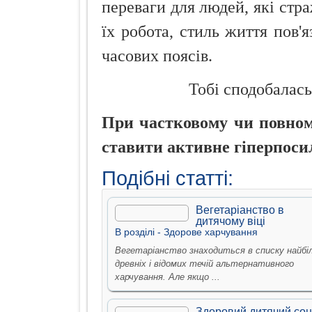
переваги для людей, які стр
їх робота, стиль життя пов'
часових поясів.
Тобі сподобалась
При частковому чи повному
ставити активне гіперпоси
Подібні статті:
Вегетаріанство в
дитячому віці
В рoздiлi -
Здорове харчування
Вегетаріанство знаходиться в списку найбі
древніх і відомих течій альтернативного
харчування. Але якщо ...
Здоровий дитячий сон