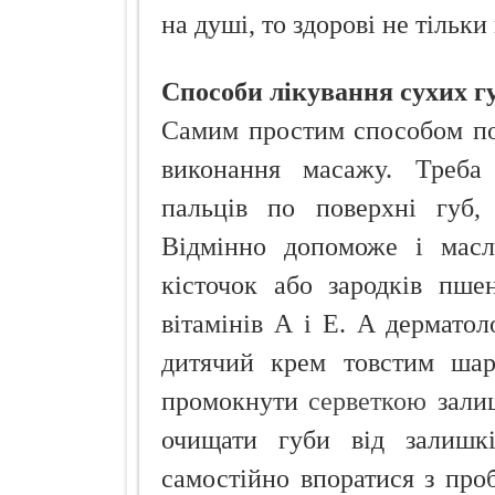
на душі, то здорові не тільки 
Способи лікування сухих гу
Самим простим способом по
виконання масажу. Треба
пальців по поверхні губ,
Відмінно допоможе і масл
кісточок або зародків пше
вітамінів А і Е. А дермато
дитячий крем товстим шар
промокнути
серветкою
залиш
очищати губи від залишк
самостійно впоратися з проб