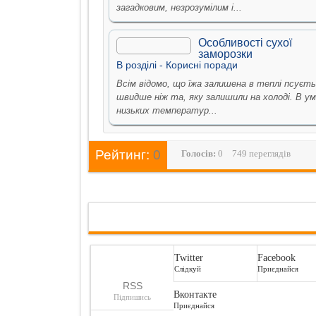
загадковим, незрозумілим і...
Особливості сухої
заморозки
В рoздiлi -
Кориснi поради
Всім відомо, що їжа залишена в теплі псуєт
швидше ніж та, яку залишили на холоді. В у
низьких температур...
Рейтинг:
0
Голосiв:
0
749 переглядів
Twitter
Facebook
Слідкуй
Приєднайся
RSS
Вконтакте
Підпишись
Приєднайся