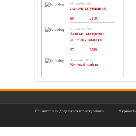
28 жовтня 2014
Жіночі татуювання
60
0
21197
27 жовтня 2014
Зачіски на середню
довжину волосся...
27
0
7589
9 жовтня 2014
Весільні зачіски
Всі матеріали додаються користувачами.
Журнал На