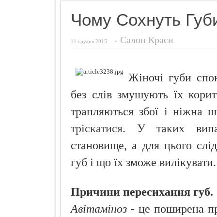
Названо найн
Чому Сохнуть Губ
Чуттєвий под
-
Салон Краси
Ознаки захво
11 грудня 2015
Просто додай
Про що розп
Жіночі губи спок
Кокосовий п
без слів змушують їх кори
трапляються збої і ніжна ш
тріскатися
. У таких випа
становище, а для цього слід
губ і що їх зможе вилікувати.
Причини пересихання губ.
Авітаміноз
- це поширена пр