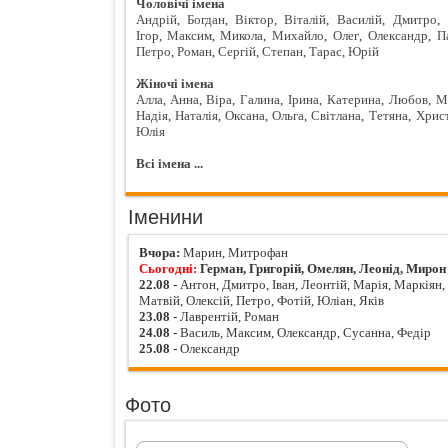
Чоловічі імена
Андрій
,
Богдан
,
Віктор
,
Віталій
,
Василій
,
Дмитро
,
Ігор
,
Максим
,
Микола
,
Михайло
,
Олег
,
Олександр
,
П
Петро
,
Роман
,
Сергій
,
Степан
,
Тарас
,
Юрій
Жіночі імена
Алла
,
Анна
,
Віра
,
Галина
,
Ірина
,
Катерина
,
Любов
,
М
Надія
,
Наталія
,
Оксана
,
Ольга
,
Світлана
,
Тетяна
,
Хрис
Юлія
Всі імена ...
Іменини
Вчора:
Марин, Митрофан
Сьогодні:
Герман, Григорій, Омелян, Леонід, Мирон
22.08
- Антон, Дмитро, Іван, Леонтій, Марія, Маркіян,
Матвій, Олексій, Петро, Фотій, Юліан, Яків
23.08
- Лаврентій, Роман
24.08
- Василь, Максим, Олександр, Сусанна, Федір
25.08
- Олександр
Фото