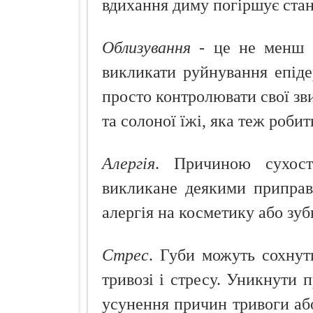
вдихання диму погіршує стан
Облизування
- це не менш б
викликати руйнування епіде
просто контролювати свої зви
та солоної їжі, яка теж роби
Алергія
. Причиною сухост
викликане деякими приправ
алергія на косметику або зуб
Стрес
. Губи можуть сохнут
тривозі і стресу. Уникнути 
усунення причин тривоги або