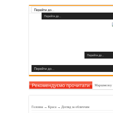
Рекомендуємо прочитати
Маршмелоу 
Гарбуз викли
11 причин за
Головна
→
Краса
→
Догляд за обличчям
Шампуні до