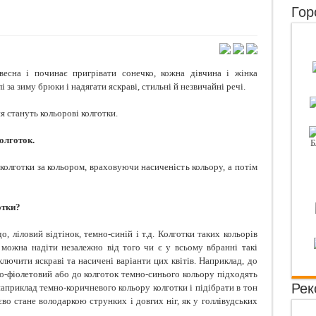
Гор
 захворювання нирок, які ви не повинні ігнорувати
 додайте це в шампунь — і ніякого волосся на гребінці!
 розповідають фото в соцмережах
весна і починає пригрівати сонечко, кожна дівчина і жінка
вий пляцок з шоколадом
 за зиму брюки і надягати яскраві, стильні й незвичайні речі.
 стануть кольорові колготки.
олготок.
колготки за кольором, враховуючи насиченість кольору, а потім
отки?
, ліловий відтінок, темно-синій і т.д. Колготки таких кольорів
 можна надіти незалежно від того чи є у всьому вбранні такі
ключити яскраві та насичені варіанти цих квітів. Наприклад, до
во-фіолетовий або до колготок темно-синього кольору підходять
Рек
наприклад темно-коричневого кольору колготки і підібрати в тон
єво стане володаркою струнких і довгих ніг, як у голлівудських