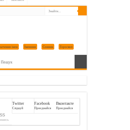
начення імен
Іменини
Сонник
Гороскоп
Пошук
Twitter
Facebook
Вконтакте
Слідкуй
Приєднайся
Приєднайся
SS
пишись