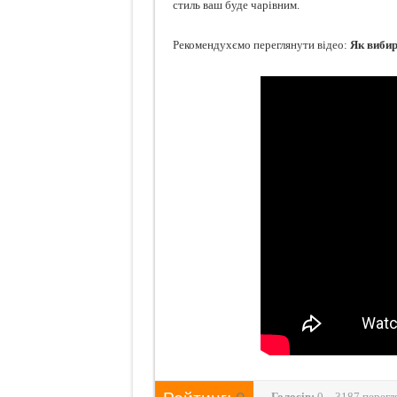
стиль ваш буде чарівним.
Рекомендухємо переглянути відео:
Як вибир
Голосiв:
0
3187 перегл