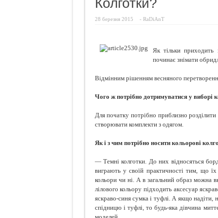
Колготки?
Ознаки
28 березня 2015
-
RaDiAnT
Просто
Про що
Як тільки приходить 
Кокосо
починає знімати обридлі
Відмінним рішенням весняного перетворення
Чого ж потрібно дотримуватися у виборі к
Для початку потрібно приблизно розділити 
створювати комплекти з одягом.
Як і з чим потрібно носити кольорові колг
— Темні колготки. До них відносяться бордо
виграють у своїй практичності тим, що їх
кольори чи ні. А в загальний образ можна в
лілового кольору підходить аксесуар яскра
яскраво-синя сумка і туфлі. А якщо надіти, 
спідницю і туфлі, то будь-яка дівчина митт
моделей.