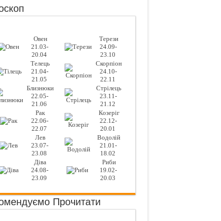
оскоп
Овен
Терези
21.03-
24.09-
20.04
23.10
Телець
Скорпіон
21.04-
24.10-
21.05
22.11
Близнюки
Стрілець
22.05-
23.11-
21.06
21.12
Рак
Козеріг
22.06-
22.12-
22.07
20.01
Лев
Водолій
23.07-
21.01-
23.08
18.02
Діва
Риби
24.08-
19.02-
23.09
20.03
омендуємо Прочитати