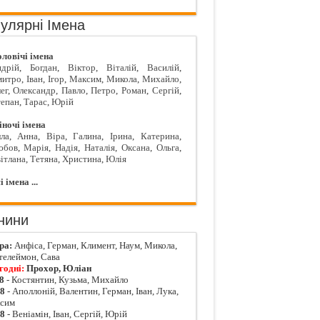
улярні Імена
ловічі імена
дрій
,
Богдан
,
Віктор
,
Віталій
,
Василій
,
митро
,
Іван
,
Ігор
,
Максим
,
Микола
,
Михайло
,
ег
,
Олександр
,
Павло
,
Петро
,
Роман
,
Сергій
,
епан
,
Тарас
,
Юрій
ночі імена
ла
,
Анна
,
Віра
,
Галина
,
Ірина
,
Катерина
,
юбов
,
Марія
,
Надія
,
Наталія
,
Оксана
,
Ольга
,
ітлана
,
Тетяна
,
Христина
,
Юлія
і імена ...
нини
ра:
Анфіса, Герман, Климент, Наум, Микола,
телеймон, Сава
годні:
Прохор, Юліан
8
- Костянтин, Кузьма, Михайло
08
- Аполлоній, Валентин, Герман, Іван, Лука,
сим
08
- Веніамін, Іван, Сергій, Юрій