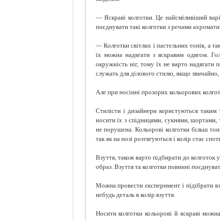
— Яскраві колготки. Це найсміливіший варі
поєднувати такі колготки з речами ахроматич
— Колготки світлих і пастельних тонів, а та
їх можна надягати з яскравим одягом. Гол
окружність ніг, тому їх не варто надягати 
служать для ділового стилю, якщо звичайно,
Але при носінні прозорих кольорових колгото
Стилісти і дизайнери користуються таким 
носити їх з спідницями, сукнями, шортами, 
не порушена. Кольорові колготки більш тон
так як на нозі розтягуються і колір стає сп
Взуття, також варто підбирати до колготок у
образ. Взуття та колготки повинні поєднуват
Можна провести експеримент і підібрати взу
небудь деталь в колір взуття.
Носити колготки кольорові й яскраві можна