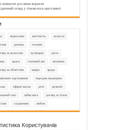
і кімнатні рослини корисні
дичний огляд у гінеколога цнотливої
и
кс
відносини
вагітність
волосся
газм
дитина
чоловік
гляд за волоссям
кулінарія
дієта
нка
краса
статевий акт
вітаміни
гляд за обличчям
шкіра
зрада
авильне харчування
народна медицина
саж
ефірні масла
діти
целюліт
альний секс
зайва вага
догляд за тілом
сілля
схуднення
любов
тистика Користувачів