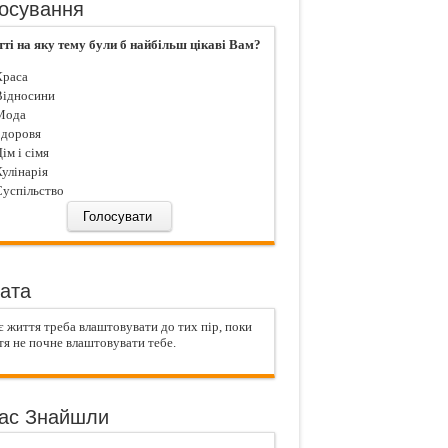
осування
тті на яку тему були б найбільш цікаві Вам?
раса
ідносини
ода
доровя
iм і сiмя
улiнарiя
успiльство
ата
 життя треба влаштовувати до тих пір, поки
я не почне влаштовувати тебе.
ас Знайшли