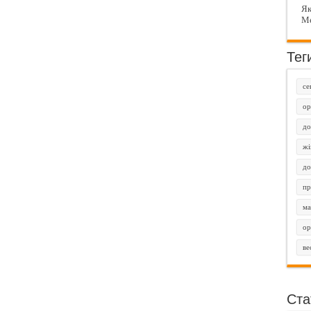
Як
Ме
Тег
се
ор
до
жі
до
пр
ма
ор
ве
Ста