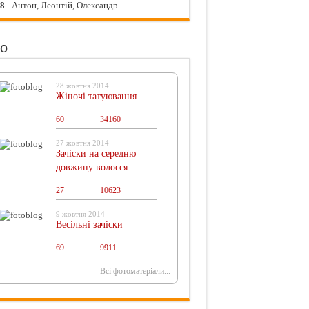
08
- Антон, Леонтій, Олександр
о
28 жовтня 2014
Жіночі татуювання
60
0
34160
27 жовтня 2014
Зачіски на середню
довжину волосся...
27
0
10623
9 жовтня 2014
Весільні зачіски
69
0
9911
Всі фотоматеріали...