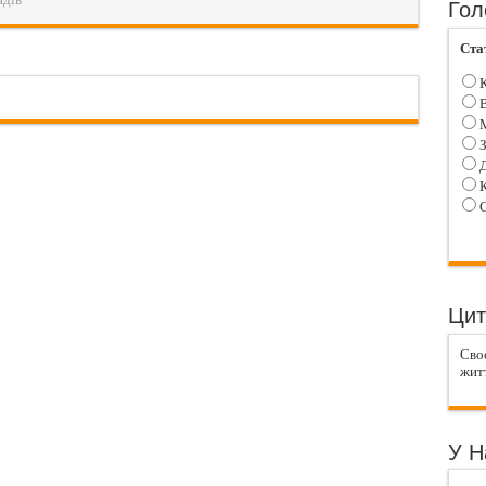
Гол
Ста
К
В
М
З
Д
К
С
Цит
Своє
житт
У Н