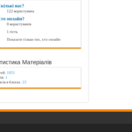
кількі нас?
122 користувача
то онлайн?
0 користувачів
1 гість
Показати тільки тих, хто онлайн
тистика Матеріалів
тей:
1851
ів:
1
сів в блогах:
25