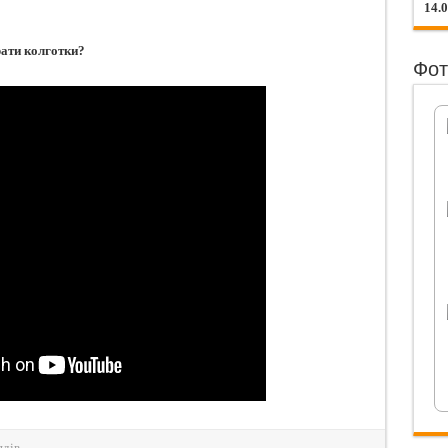
14.
ати колготки?
Фот
ядів