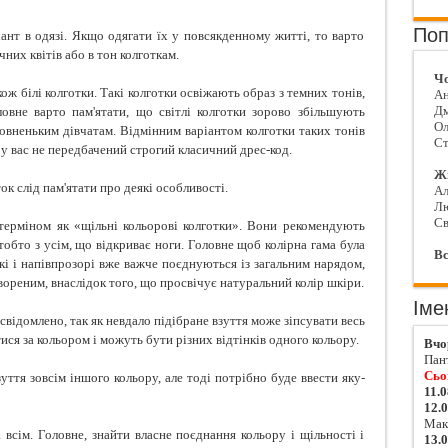
Поп
ант в одязі. Якщо одягати їх у повсякденному житті, то варто
них квітів або в тон колготкам.
Чо
кож білі колготки. Такі колготки освіжають образ з темних тонів,
Ан
Д
овне варто пам'ятати, що світлі колготки зорово збільшують
Ол
повненьким дівчатам. Відмінним варіантом колготки таких тонів
Ст
 у вас не передбачений строгий класичний дрес-код.
Жі
к слід пам'ятати про деякі особливості.
Ал
Л
Св
терміном як «щільні кольорові колготки». Вони рекомендують
тобто з усім, що відкриває ноги. Головне щоб колірна гама була
Вс
кі і напівпрозорі вже важче поєднуються із загальним нарядом,
отвореним, внаслідок того, що просвічує натуральний колір шкіри.
Іме
свідомлено, так як невдало підібране взуття може зіпсувати весь
ися за кольором і можуть бути різних відтінків одного кольору.
Вчо
Пан
Сьо
ття зовсім іншого кольору, але тоді потрібно буде ввести яку-
11.0
12.
Мак
 всім. Головне, знайти власне поєднання кольору і щільності і
13.