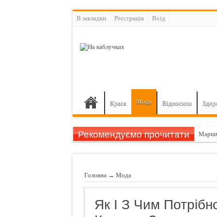
В закладки
Реєстрація
Вхiд
Мода
Краса
Відносини
Здор
Рекомендуємо прочитати
Маршм
Гарбуз
11 при
Головна
→
Мода
Шампу
Назван
Як І З Чим Потрібн
Чуттєв