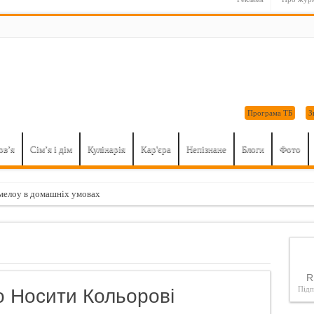
Програма ТБ
З
ов’я
Сім’я і дім
Кулінарія
Кар'єра
Непізнане
Блоги
Фото
елоу в домашніх умовах
 викликає незворотні процеси в організмі. Це потрібно знати…
чин зайнятися мастурбацією: поради для дівчат
ні домашнього приготування
R
о найнебезпечніші продукти для серця і судин
Під
о Носити Кольорові
ий подарунок на 23 лютого: 8 секретів вправного мінета