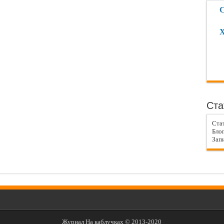
С
Х
Ста
Ста
Блог
Запи
Журнал На каблучках © 2013-2020