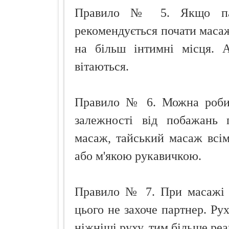
Правило № 5. Якщо пар
рекомендується почати маса
на більш інтимні місця. 
вітаються.
Правило № 6. Можна робит
залежності від побажань 
масаж, тайський масаж всім
або м'якою рукавичкою.
Правило № 7. При масажі н
цього не захоче партнер. Рух
ніжніші руху, тим більше реа