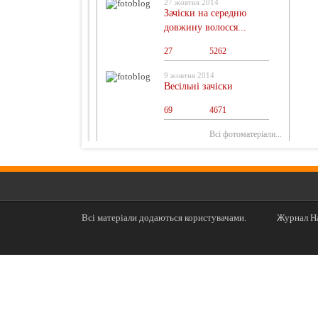
27 жовтня 2014
Зачіски на середню
довжину волосся...
27
0
5262
9 жовтня 2014
Весільні зачіски
69
0
4671
Всі фотоматеріали...
Всі матеріали додаються користувачами.
Журнал На