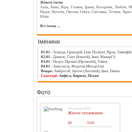
Жіночі імена
Алла
,
Анна
,
Віра
,
Галина
,
Ірина
,
Катерина
,
Любов
,
М
Надія
,
Наталія
,
Оксана
,
Ольга
,
Світлана
,
Тетяна
,
Хрис
Юлія
Всі імена ...
Іменини
01.01
- Аглаїда, Григорій, Ілля, Поліект, Пров, Тимофій
02.01
- Данило, Гнат (Ігнатій), Іван, Макар(?)
03.01
- Петро, Прокіп (Прокопій), Уляна
04.01
- Анастасія, Федотія (Феодотія)
Вчора:
Амбросій, Антон (Антоній), Іван, Павло
Сьогодні:
Анфіса, Кирило, Потап
Фото
28 жовтня 2014
Жіночі татуювання
60
0
5510