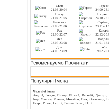
Овен
Терези
21.03-20.04
24.09-23.
Телець
Скорпіо
21.04-21.05
24.10-22.
Близнюки
Стрілец
22.05-21.06
23.11-21.
Рак
Козеріг
22.06-22.07
22.12-20.
Лев
Водолі
23.07-23.08
21.01-18.
Діва
Риби
24.08-23.09
19.02-20.
Рекомендуємо Прочитати
Популярні Імена
Чоловічі імена
Андрій
,
Богдан
,
Віктор
,
Віталій
,
Василій
,
Дмитро
,
Ігор
,
Максим
,
Микола
,
Михайло
,
Олег
,
Олександр
,
П
Петро
,
Роман
,
Сергій
,
Степан
,
Тарас
,
Юрій