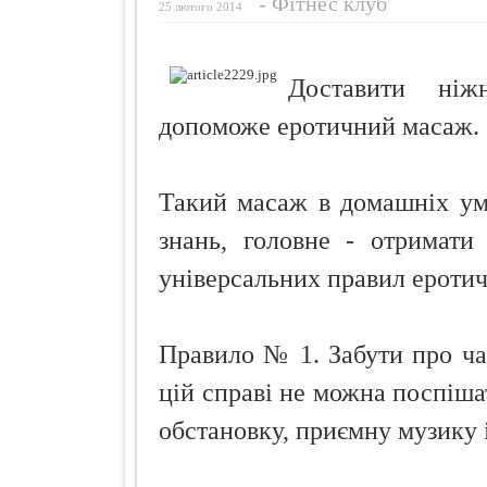
-
Фiтнес клуб
25 лютого 2014
Чебуреки "П
Як і чим зди
Доставити ніж
Шість ворогі
допоможе еротичний масаж.
Такий масаж в домашніх ум
знань, головне - отримати
універсальних правил еротич
Правило № 1. Забути про ча
цій справі не можна поспіша
обстановку, приємну музику 