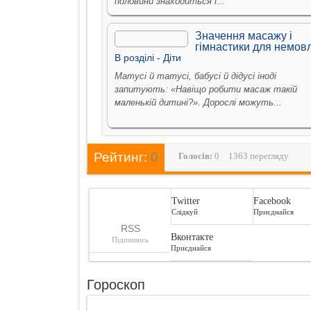
половини знаходиться і...
Значення масажу і
гімнастики для немов
В рoздiлi -
Дiти
Матусі й татусі, бабусі й дідусі іноді
запитують: «Навіщо робити масаж такій
маленькій дитині?». Дорослі можуть...
Рейтинг:
0
Голосiв:
0
1363 перегляду
Twitter
Facebook
Слідкуй
Приєднайся
RSS
Вконтакте
Підпишись
Приєднайся
Гороскоп