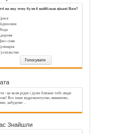
тті на яку тему були б найбільш цікаві Вам?
раса
ідносини
ода
доровя
iм і сiмя
улiнарiя
успiльство
ата
я - це коли рідні і дуже близькі тобі люди
ові! Все інше відремонтуємо, викинемо,
мо, забудемо ...
ас Знайшли