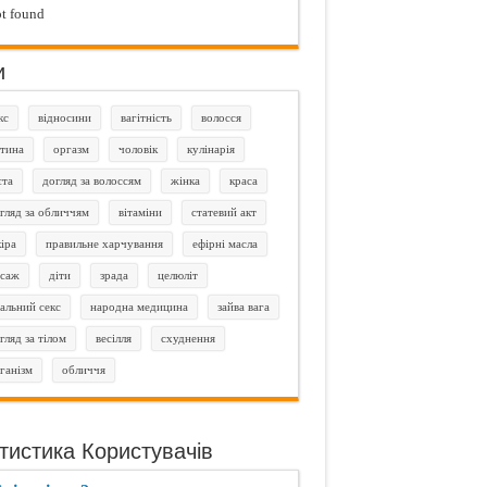
t found
и
кс
відносини
вагітність
волосся
тина
оргазм
чоловік
кулінарія
єта
догляд за волоссям
жінка
краса
гляд за обличчям
вітаміни
статевий акт
іра
правильне харчування
ефірні масла
саж
діти
зрада
целюліт
альний секс
народна медицина
зайва вага
гляд за тілом
весілля
схуднення
ганізм
обличчя
тистика Користувачів