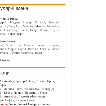
улярні Імена
ловічі імена
дрій
,
Богдан
,
Віктор
,
Віталій
,
Василій
,
митро
,
Іван
,
Ігор
,
Максим
,
Микола
,
Михайло
,
ег
,
Олександр
,
Павло
,
Петро
,
Роман
,
Сергій
,
епан
,
Тарас
,
Юрій
ночі імена
ла
,
Анна
,
Віра
,
Галина
,
Ірина
,
Катерина
,
юбов
,
Марія
,
Надія
,
Наталія
,
Оксана
,
Ольга
,
ітлана
,
Тетяна
,
Христина
,
Юлія
і імена ...
нини
01
- Аглаїда, Григорій, Ілля, Поліект, Пров,
офій
01
- Данило, Гнат (Ігнатій), Іван, Макар(?)
01
- Петро, Прокіп (Прокопій), Уляна
01
- Анастасія, Федотія (Феодотія)
ра:
Анфіса, Кирило, Потап
годні:
Анна (Ганна), Софрон, Степан