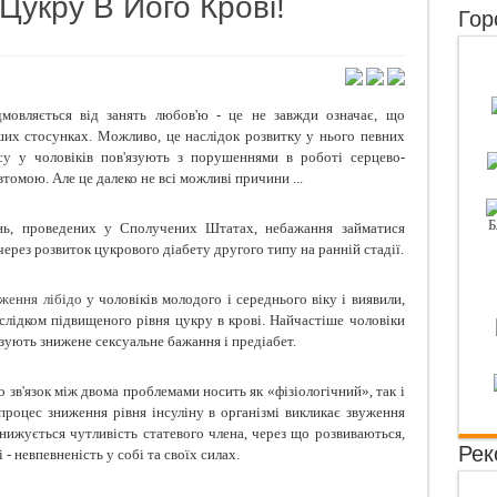
Цукру В Його Крові!
Гор
нути сухість волосся
ки "Під градусом"
им здивувати чоловіка в ліжку?
мовляється від занять любов'ю - це не завжди означає, що
ворогів жіночої краси
ших стосунках. Можливо, це наслідок розвитку у нього певних
су
у чоловіків пов'язують з порушеннями в роботі серцево-
томою. Але це далеко не всі можливі причини ...
ень, проведених у Сполучених Штатах, небажання займатися
 через розвиток цукрового діабету другого типу на ранній стадії.
ження лібідо
у чоловіків молодого і середнього віку і виявили,
слідком підвищеного рівня цукру в крові. Найчастіше чоловіки
'язують знижене сексуальне бажання і предіабет.
 зв'язок між двома проблемами носить як «фізіологічний», так і
процес зниження рівня інсуліну в організмі викликає звуження
знижується чутливість статевого члена, через що розвиваються,
Рек
- невпевненість у собі та своїх силах.