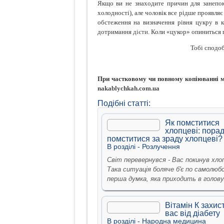
Якщо ви не знаходите причин для занепоко
холодності), але чоловік все рідше проявляє
обстеження на визначення рівня цукру в к
дотримання
дієти
. Коли «цукор» опиниться 
Тобі сподоб
При частковому чи повному копіюванні ма
nakablychkah.com.ua
Подібні статті:
Як помститися
хлопцеві: порад
помститися за зраду хлопцеві?
В рoздiлi -
Розлучення
Світ перевернувся - Вас покинув хло
Така ситуація боляче б'є по самолюб
перша думка, яка приходить в голову.
Вітамін К захис
вас від діабету
В рoздiлi -
Народна медицина