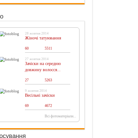
о
28 жовтня 2014
Жіночі татуювання
60
0
5511
27 жовтня 2014
Зачіски на середню
довжину волосся...
27
0
5263
9 жовтня 2014
Весільні зачіски
69
0
4672
Всі фотоматеріали...
осування