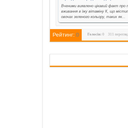
Вченими виявлено цікавий факт про 
вживання в їжу вітаміну К, що місти
овочах зеленого кольору, таких як...
Рейтинг:
0
Голосiв:
0
311 перегля