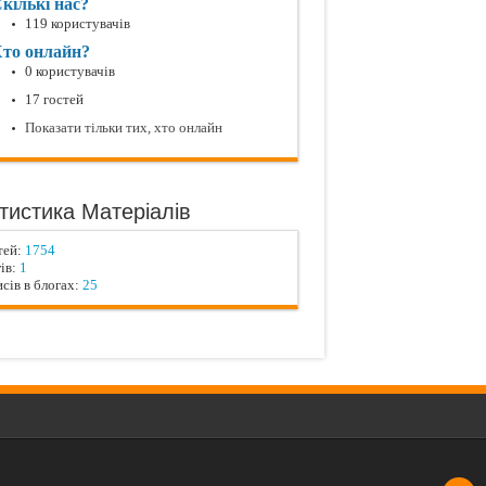
кількі нас?
119 користувачів
то онлайн?
0 користувачів
17 гостей
Показати тільки тих, хто онлайн
тистика Матеріалів
тей:
1754
ів:
1
сів в блогах:
25