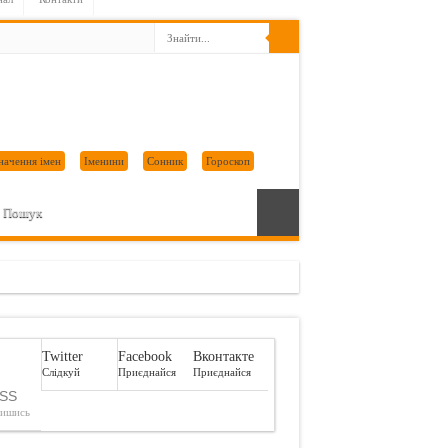
начення імен
Іменини
Сонник
Гороскоп
Пошук
Twitter
Facebook
Вконтакте
Слідкуй
Приєднайся
Приєднайся
SS
пишись