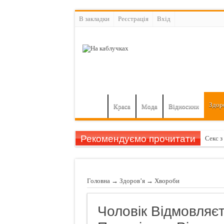
В закладки
Реєстрація
Вхiд
Здор
Краса
Мода
Відносини
Рекомендуємо прочитати
Секс з
Як при
Як при
Головна
→
Здоров’я
→
Хвороби
Як зр
Фригід
Чоловік Відмовляєт
Секрет