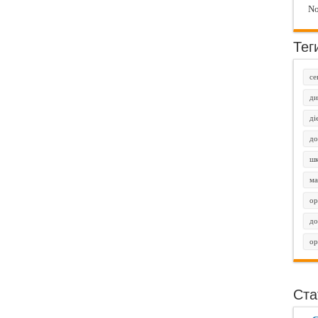
No
Тег
се
ди
ді
до
шк
ма
ор
до
ор
Ста