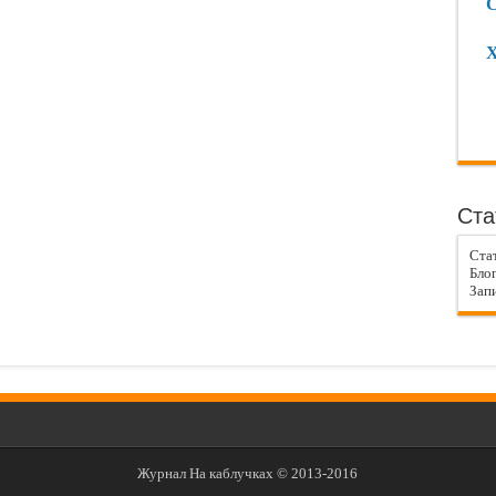
С
Х
Ста
Ста
Блог
Запи
Журнал На каблучках © 2013-2016