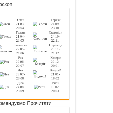
оскоп
Овен
Терези
21.03-
24.09-
20.04
23.10
Телець
Скорпіон
21.04-
24.10-
21.05
22.11
Близнюки
Стрілець
22.05-
23.11-
21.06
21.12
Рак
Козеріг
22.06-
22.12-
22.07
20.01
Лев
Водолій
23.07-
21.01-
23.08
18.02
Діва
Риби
24.08-
19.02-
23.09
20.03
омендуємо Прочитати