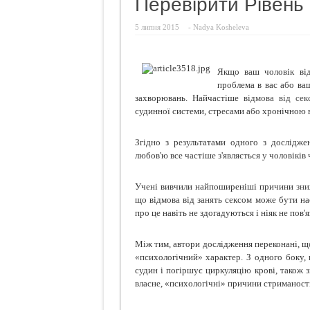
Перевірити Рівень 
Як усу
5 липня 2015
-
Nadya Kosheleva
Чебуре
Як і ч
Якщо ваш чоловік від
Шість 
проблема в вас або ва
захворювань. Найчастіше
відмова від сек
судинної системи, стресами або хронічною в
Згідно з результатами одного з дослідж
любов'ю все частіше з'являється у чоловіків
Учені вивчили найпоширеніші причини
зни
що відмова від занять сексом може бути на
про це навіть не здогадуються і ніяк не пов
Між тим, автори дослідження переконані, що
«психологічний» характер. З одного боку, 
судин і погіршує циркуляцію крові, також 
власне, «психологічні» причини стриманості 