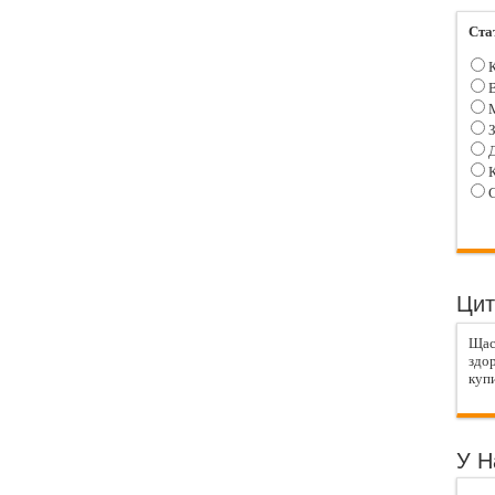
Ста
К
В
М
З
Д
К
С
Цит
Щаст
здор
купи
У Н