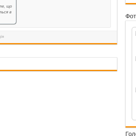
те, що
ться в
Фот
дів
Гол