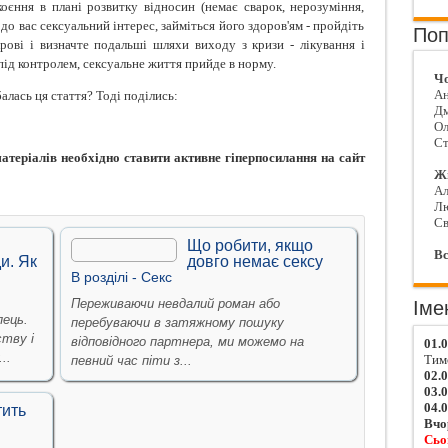
єння в плані розвитку відносин (немає сварок, нерозуміння,
 до вас сексуальний інтерес, займіться його здоров'ям - пройдіть
Поп
рові і визначте подальші шляхи виходу з кризи - лікування і
під контролем, сексуальне життя прийде в норму.
Чо
Ан
алась ця стаття? Тоді поділись:
Д
Ол
Ст
теріалів необхідно ставити активне гіперпосилання на сайт
Жі
Ал
Л
Св
Що робити, якщо
Вс
и. Як
довго немає сексу
В рoздiлi -
Секс
Переживаючи невдалий роман або
Іме
пець.
перебуваючи в затяжному пошуку
ству і
відповідного партнера, ми можемо на
01.
..
Тим
певний час піти з...
02.
03.
04.
тить
Вчо
Сьо