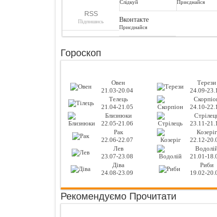
Слідкуй
Приєднайся
RSS
Вконтакте
Підпишись
Приєднайся
Гороскоп
Овен
Терези
21.03-20.04
24.09-23.
Телець
Скорпіо
21.04-21.05
24.10-22.
Близнюки
Стрілец
22.05-21.06
23.11-21.
Рак
Козеріг
22.06-22.07
22.12-20.
Лев
Водолі
23.07-23.08
21.01-18.
Діва
Риби
24.08-23.09
19.02-20.
Рекомендуємо Прочитати