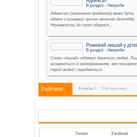
Аднексит
В рoздiлi -
Хвороби
Аднексит (запалення придатків) може бути
однією з основних причин жіночого безпліддя.
Неуважність до свого здоров'я...
Рожевий лишай у діте
В рoздiлi -
Хвороби
Слово «лишай» відлякує багатьох людей. Ли
асоціюється із захворюванням, яке поширює
серед людей і передається...
Рейтинг:
0
Голосiв:
0
1164 перегляду
Twitter
Facebook