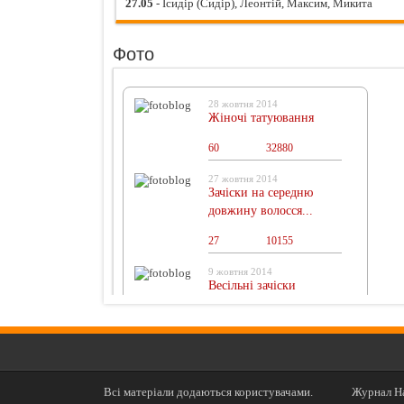
27.05
- Ісидір (Сидір), Леонтій, Максим, Микита
Фото
28 жовтня 2014
Жіночі татуювання
60
0
32880
27 жовтня 2014
Зачіски на середню
довжину волосся...
27
0
10155
9 жовтня 2014
Весільні зачіски
Всі матеріали додаються користувачами.
Журнал На