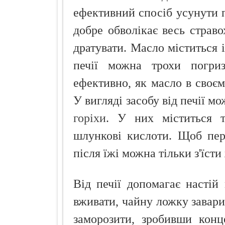
ефективний спосіб усунути 
добре обволікає весь страво
дратувати. Масло міститься 
печії можна трохи погри
ефективно, як масло в своєм
У вигляді засобу від печії м
горіхи
. У них міститься т
шлункові кислоти. Щоб пер
після їжі можна тільки з'їст
Від печії допомагає настій
вживати, чайну ложку завар
заморозити, зробивши конц