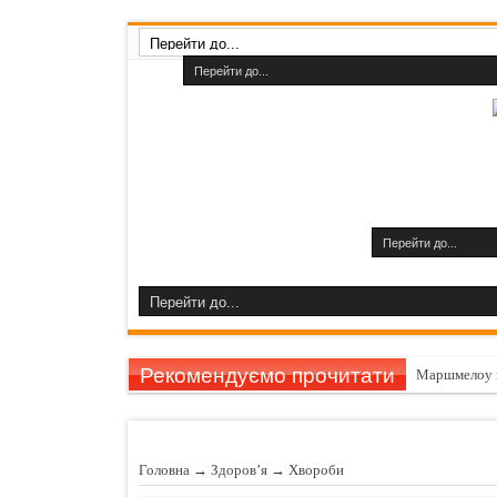
Рекомендуємо прочитати
Маршмелоу 
Гарбуз викли
11 причин за
Головна
→
Здоров’я
→
Хвороби
Шампуні до