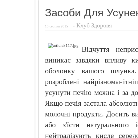
Названо найн
Засоби Для Усунен
Чуттєвий под
-
Клуб Здоровя
Ознаки захво
15 серпня 2015
Просто додай
Про що розп
Відчуття непри
Кокосовий п
виникає завдяки впливу к
оболонку вашого шлунка
розроблені найрізноманітн
усунути печію можна і за д
Якщо печія застала абсолют
молочні продукти. Досить ви
або з'їсти натурального 
нейтралізують кисле сере