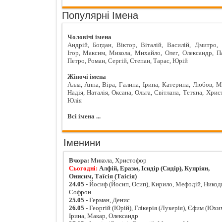
Популярні Імена
Чоловічі імена
Андрій
,
Богдан
,
Віктор
,
Віталій
,
Василій
,
Дмитро
,
Ігор
,
Максим
,
Микола
,
Михайло
,
Олег
,
Олександр
,
П
Петро
,
Роман
,
Сергій
,
Степан
,
Тарас
,
Юрій
Жіночі імена
Алла
,
Анна
,
Віра
,
Галина
,
Ірина
,
Катерина
,
Любов
,
М
Надія
,
Наталія
,
Оксана
,
Ольга
,
Світлана
,
Тетяна
,
Хрис
Юлія
Всі імена ...
Іменини
Вчора:
Микола, Христофор
Сьогодні:
Алфій, Еразм, Ісидір (Сидір), Купріян,
Онисим, Таїсія (Таісія)
24.05
- Йосиф (Йосип, Осип), Кирило, Мефодій, Никод
Софрон
25.05
- Герман, Денис
26.05
- Георгій (Юрій), Глікерія (Лукерія), Єфим (Юхи
Ірина, Макар, Олександр