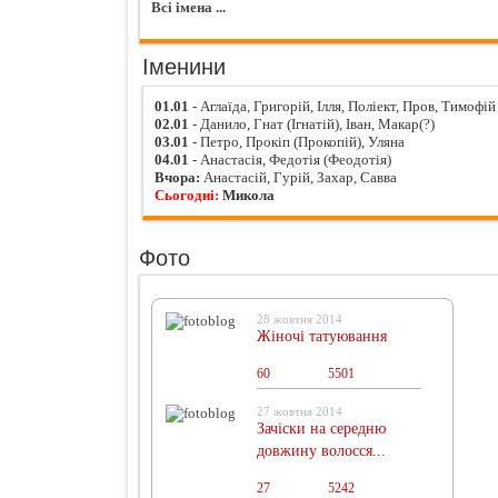
Всі імена ...
Іменини
01.01
- Аглаїда, Григорій, Ілля, Поліект, Пров, Тимофій
02.01
- Данило, Гнат (Ігнатій), Іван, Макар(?)
03.01
- Петро, Прокіп (Прокопій), Уляна
04.01
- Анастасія, Федотія (Феодотія)
Вчора:
Анастасій, Гурій, Захар, Савва
Сьогодні:
Микола
Фото
28 жовтня 2014
Жіночі татуювання
60
0
5501
27 жовтня 2014
Зачіски на середню
довжину волосся...
27
0
5242