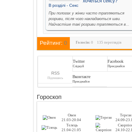
хочеться сексу?
В рoздiлi -
Секс
При пологах у жінки часто трапляються
розриви, після чого накладаються шви.
Найчастіше такі розриви трапляються в...
Рейтинг:
0
Голосiв:
0
135 переглядів
Twitter
Facebook
Слідкуй
Приєднайся
RSS
Вконтакте
Підпишись
Приєднайся
Гороскоп
Овен
Терези
21.03-20.04
24.09-23.
Телець
Скорпіо
21.04-21.05
24.10-22.