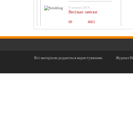
9 жовтня 2014
Весільні зачіски
69
0
4663
Всі матеріали додаються користувачами.
Журнал На