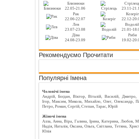
Близнюки
Стрілец
22.05-21.06
23.11-21.
Рак
Козеріг
22.06-22.07
22.12-20.
Лев
Водолі
23.07-23.08
21.01-18.
Діва
Риби
24.08-23.09
19.02-20.
Рекомендуємо Прочитати
Популярні Імена
Чоловічі імена
Андрій
,
Богдан
,
Віктор
,
Віталій
,
Василій
,
Дмитро
,
Ігор
,
Максим
,
Микола
,
Михайло
,
Олег
,
Олександр
,
П
Петро
,
Роман
,
Сергій
,
Степан
,
Тарас
,
Юрій
Жіночі імена
Алла
,
Анна
,
Віра
,
Галина
,
Ірина
,
Катерина
,
Любов
,
М
Надія
,
Наталія
,
Оксана
,
Ольга
,
Світлана
,
Тетяна
,
Хрис
Юлія