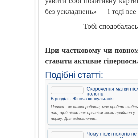
уявити собі позитивну карти
без ускладнень» — і тоді все 
Тобі сподобалась
При частковому чи повному
ставити активне гіперпоси
Подібні статті:
Скорочення матки піс
пологів
В рoздiлi -
Жiноча консультацiя
Пологи - як важка робота, має пройти якийсь
час, щоб після них організм жінки прийшов у
норму. Для відновлення...
Чому після пологів не