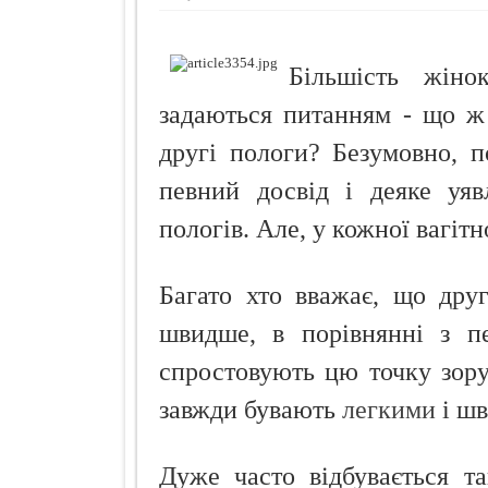
Як і чим зди
Шість ворогі
Більшість жіно
Губки банти
задаються питанням - що ж 
другі пологи? Безумовно, 
певний досвід і деяке уяв
пологів. Але, у кожної вагітн
Багато хто вважає, що дру
швидше, в порівнянні з п
спростовують цю точку зору
завжди бувають
легкими
і шв
Дуже часто відбувається т