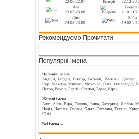
22.06-22.07
22.12-20.
Лев
Водолі
23.07-23.08
21.01-18.
Діва
Риби
24.08-23.09
19.02-20.
Рекомендуємо Прочитати
Популярні Імена
Чоловічі імена
Андрій
,
Богдан
,
Віктор
,
Віталій
,
Василій
,
Дмитро
,
Ігор
,
Максим
,
Микола
,
Михайло
,
Олег
,
Олександр
,
П
Петро
,
Роман
,
Сергій
,
Степан
,
Тарас
,
Юрій
Жіночі імена
Алла
,
Анна
,
Віра
,
Галина
,
Ірина
,
Катерина
,
Любов
,
М
Надія
,
Наталія
,
Оксана
,
Ольга
,
Світлана
,
Тетяна
,
Хрис
Юлія
Всі імена ...