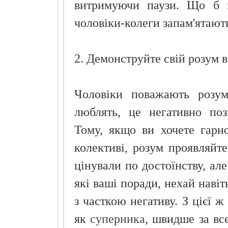
витримуючи паузи. Що б н
чоловіки-колеги запам'ятают
2. Демонструйте свій розум в
Чоловіки поважають розум
люблять, це негативно поз
Тому, якщо ви хочете гарн
колективі, розум проявляйт
цінували по достоїнству, але
які ваші поради, нехай навіт
з часткою негативу. З цієї 
як
суперника
, швидше за все