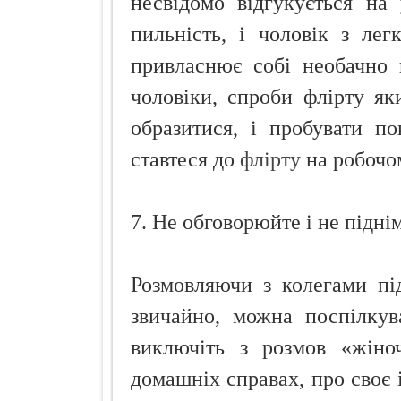
несвідомо відгукується на 
пильність, і чоловік з лег
привласнює собі необачно в
чоловіки, спроби флірту як
образитися, і пробувати п
ставтеся до
флірту
на робочо
7. Не обговорюйте і не підні
Розмовляючи з колегами під
звичайно, можна поспілкув
виключіть з розмов «жіно
домашніх справах, про своє і