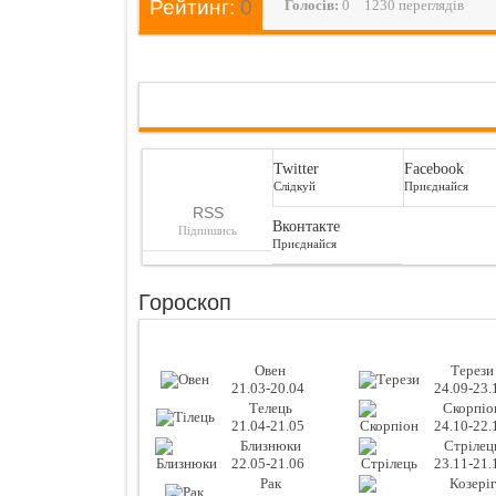
Рейтинг:
0
Голосiв:
0
1230 переглядів
Twitter
Facebook
Слідкуй
Приєднайся
RSS
Вконтакте
Підпишись
Приєднайся
Гороскоп
Овен
Терези
21.03-20.04
24.09-23.
Телець
Скорпіо
21.04-21.05
24.10-22.
Близнюки
Стрілец
22.05-21.06
23.11-21.
Рак
Козеріг