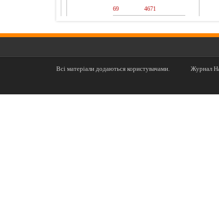
69
0
4671
Всі матеріали додаються користувачами.
Журнал На