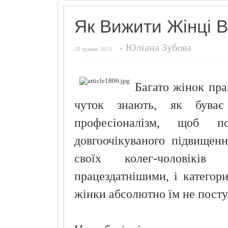
Фригідність
Як Вижити Жінці В
Секрети гру
Як усунути с
-
Юлiана Зубова
18 травня 2013
Чебуреки "П
Як і чим зди
Багато жінок пра
Шість ворогі
чуток знають, як буває
професіоналізм, щоб п
довгоочікуваного підвищен
своїх колег-чоловіків 
працездатнішими, і категор
жінки абсолютно їм не пост