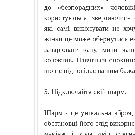
до «безпорадних» чолові
користуються, звертаючись 
які самі виконувати не хоч
жінки це може обернутися ек
заварювати каву, мити чаш
колектив.
Навчіться
спокійно
що не відповідає вашим баж
5. Підключайте свій шарм.
Шарм - це унікальна зброя, 
обстановці його слід викорис
макіяж і хода «від стег