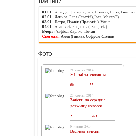
Іменини
01.01
- Аглаїда, Григорій, Ілля, Поліект, Пров, Тимофій
02.01
- Данило, Гнат (Ігнатій), Іван, Макар(?)
03.01
- Петро, Прокіп (Прокопій), Уляна
04.01
- Анастасія, Федотія (Феодотія)
Вчора:
Анфіса, Кирило, Потап
Сьогодні:
Анна (Ганна), Софрон, Степан
Фото
28 жовтня 2014
Жіночі татуювання
60
0
5511
27 жовтня 2014
Зачіски на середню
довжину волосся...
27
0
5263
9 жовтня 2014
Весільні зачіски