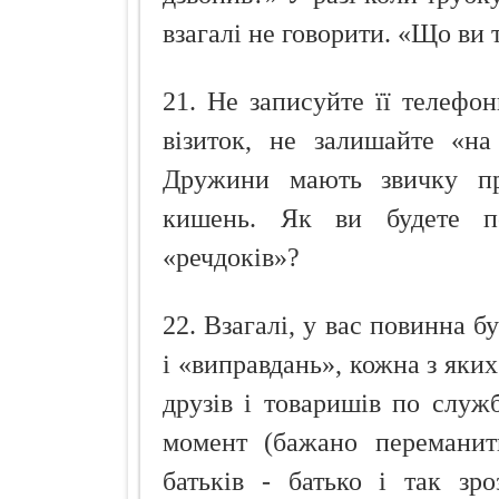
взагалі не говорити. «Що ви 
21. Не записуйте її телефон
візиток, не залишайте «на
Дружини мають звичку пр
кишень. Як ви будете по
«речдоків»?
22. Взагалі, у вас повинна б
і «виправдань», кожна з яких
друзів і товаришів по служ
момент (бажано перемани
батьків - батько і так зр