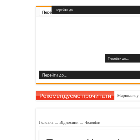
Рекомендуємо прочитати
Маршмелоу 
Гарбуз викли
11 причин за
Головна
→
Відносини
→
Чоловiки
Шампуні до
Названо найн