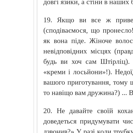
довгі язики, а стіни в наших
19. Якщо ви все ж приве
(сподіваємося, що пронесло
як вона піде. Жіноче воло
невідповідних місцях (правд
будь ви хоч сам Штірліц). 
«креми і лосьйони»!). Недої
вашого приготування, тому 
то навіщо вам дружина?) ... В
20. Не давайте своїй коха
доведеться придумувати чис
дзвонив?» У разі коли трубк