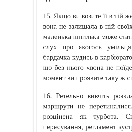
15. Якщо ви возите її в тій 
вона не залишала в ній своїх
маленька шпилька може стат
слух про якогось умільця
бардачка кудись в карбюрато
що без нього «вона не поїде
момент ви проявите таку ж сп
16. Ретельно вивчіть розк
маршрути не перетиналися
розцінена як турбота. С
пересування, регламент зуст