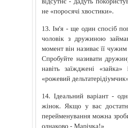
відсутнє - дадуть покористу
не «поросячі хвостики».
13. Ім'я - ще один спосіб по
чоловік з дружиною займаю
момент він називає її чужим
Спробуйте називати дружину
навіть заїжджені «зайка» 
«рожевий дельтатерідіумчик»
14. Ідеальний варіант - од
жінок. Якщо у вас достатн
перейменування можна зроби
однаково - Марічка!»