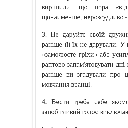
вирішили, що пора «від
щонайменше, нерозсудливо - д
3. Не даруйте своїй дружи
раніше їй їх не дарували. У 
«замолюєте гріхи» або усипл
раптово запам'ятовувати дні
раніше ви згадували про ц
мовчання вранці.
4. Вести треба себе якомо
запобігливий голос виключаю