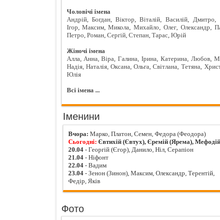
Чоловічі імена
Андрій
,
Богдан
,
Віктор
,
Віталій
,
Василій
,
Дмитро
,
Ігор
,
Максим
,
Микола
,
Михайло
,
Олег
,
Олександр
,
П
Петро
,
Роман
,
Сергій
,
Степан
,
Тарас
,
Юрій
Жіночі імена
Алла
,
Анна
,
Віра
,
Галина
,
Ірина
,
Катерина
,
Любов
,
М
Надія
,
Наталія
,
Оксана
,
Ольга
,
Світлана
,
Тетяна
,
Хрис
Юлія
Всі імена ...
Іменини
Вчора:
Марко, Платон, Семен, Федора (Феодора)
Сьогодні:
Євтихій (Євтух), Єремій (Ярема), Мефоді
20.04
- Георгій (Єгор), Данило, Ніл, Серапіон
21.04
- Ніфонт
22.04
- Вадим
23.04
- Зенон (Зинон), Максим, Олександр, Терентій,
Федір, Яків
Фото