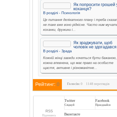
Як попросити грошей 
коханця?
В рoздiлi -
Психологiя
Це питання делікатного плану і треба сказа
не таке вже воно рідкісне. Часто ним мучат
коханки, дружини і...
Як зраджувати, щоб
чоловік не здогадався
В рoздiлi -
Зрада
Кожній жінці завжди хочеться бути бажаною,
кожна впевнена, що має право на особисте
щастя, активне і різноманітне...
Рейтинг:
0
Голосiв:
0
1148 переглядів
Twitter
Facebook
Слідкуй
Приєднайся
RSS
Вконтакте
Підпишись