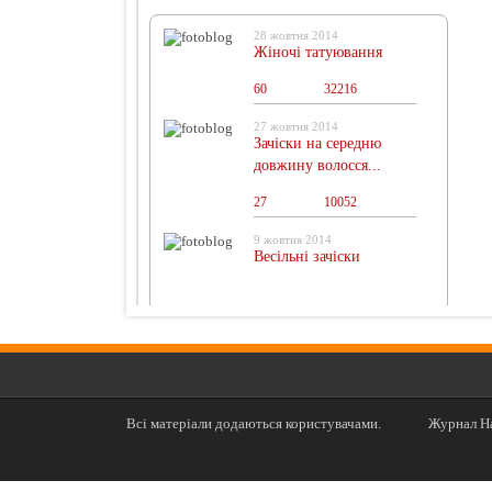
28 жовтня 2014
Жіночі татуювання
60
0
32216
27 жовтня 2014
Зачіски на середню
довжину волосся...
27
0
10052
9 жовтня 2014
Весільні зачіски
Всі матеріали додаються користувачами.
Журнал На