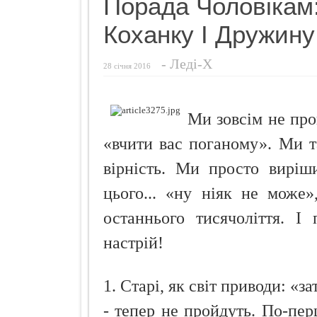
Порада Чоловікам
Чуттєвий под
Коханку І Дружину
Ознаки захво
Просто додай
-
Леді-Х
28 січня 2016
Про що розп
Кокосовий п
Ми зовсім не про
«вчити вас поганому». Ми т
вірність. Ми просто виріш
цього... «ну ніяк не може»
останнього тисячоліття. І
настрій!
1. Старі, як світ приводи: «з
- тепер не пройдуть. По-пер