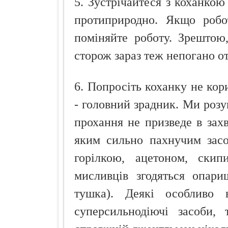
5. Зустрічайтеся з коханкою
протиприродно. Якщо робот
поміняйте роботу. Зрештою
сторож зараз теж непогано от
6. Попросіть коханку не ко
- головний зрадник. Ми розу
прохання не призведе в захва
яким сильно пахнучим засо
горілкою, ацетоном, скип
мисливців згодяться опари
тушка). Деякі особливо в
суперсильнодіючі засоби,