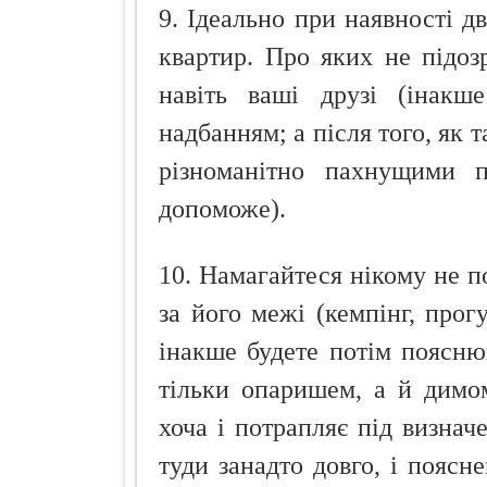
9. Ідеально при наявності д
квартир. Про яких не підоз
навіть ваші друзі (інакш
надбанням; а після того, як 
різноманітно пахнущими 
допоможе).
10. Намагайтеся нікому не по
за його межі (кемпінг, прог
інакше будете потім поясню
тільки опаришем, а й димо
хоча і потрапляє під визначе
туди занадто довго, і поясн