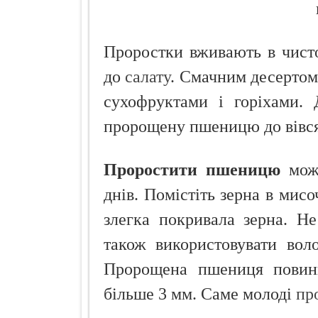
Проростки вживають в чисто
до
салату
. Смачним десертом
сухофруктами і горіхами.
пророщену пшеницю до вівся
Проростити пшеницю
можн
днів. Помістіть зерна в мис
злегка покривала зерна. Н
також використовувати вол
Пророщена пшениця повин
більше 3 мм. Саме молоді
пр