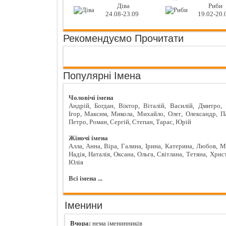
Діва
Риби
24.08-23.09
19.02-20.
Рекомендуємо Прочитати
Популярні Імена
Чоловічі імена
Андрій
,
Богдан
,
Віктор
,
Віталій
,
Василій
,
Дмитро
,
Ігор
,
Максим
,
Микола
,
Михайло
,
Олег
,
Олександр
,
П
Петро
,
Роман
,
Сергій
,
Степан
,
Тарас
,
Юрій
Жіночі імена
Алла
,
Анна
,
Віра
,
Галина
,
Ірина
,
Катерина
,
Любов
,
М
Надія
,
Наталія
,
Оксана
,
Ольга
,
Світлана
,
Тетяна
,
Хрис
Юлія
Всі імена ...
Іменини
Вчора:
нема іменинників