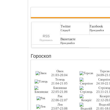
Twitter
Facebook
Слідкуй
Приєднайся
RSS
Вконтакте
Підпишись
Приєднайся
Гороскоп
Овен
Терези
21.03-20.04
24.09-23.
Телець
Скорпіо
21.04-21.05
24.10-22.
Близнюки
Стрілец
22.05-21.06
23.11-21.
Рак
Козеріг
22.06-22.07
22.12-20.
Лев
Водолі
23.07-23.08
21.01-18.