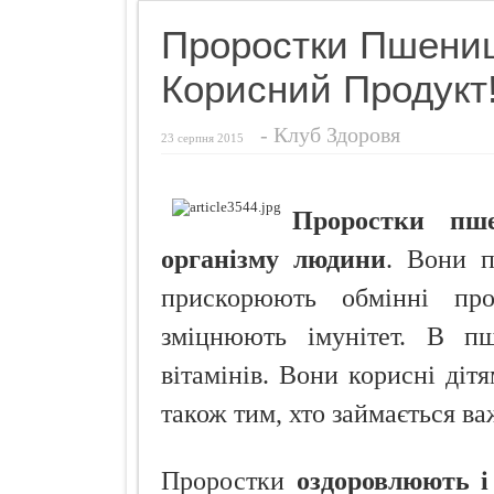
Названо найн
Проростки Пшениц
Чуттєвий под
Корисний Продукт
Ознаки захво
Просто додай
-
Клуб Здоровя
23 серпня 2015
Про що розп
Кокосовий п
Проростки пше
організму людини
. Вони п
прискорюють обмінні про
зміцнюють імунітет. В пш
вітамінів. Вони корисні дітя
також тим, хто займається в
Проростки
оздоровлюють 