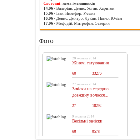
Сьогодні:
нема іменинників
14.06
- Валеріан, Денис, Устин, Харитон
15.06
- Іван, Никифор, Улляна
16.06
- Денис, Дмитро, Лук'ян, Павло, Юліан
17.06
- Мефодій, Митрофан, Северин
Фото
28 жовтня 2014
Жіночі татуювання
60
0
33276
27 жовтня 2014
Зачіски на середню
довжину волосся...
27
0
10292
9 жовтня 2014
Весільні зачіски
69
0
9578