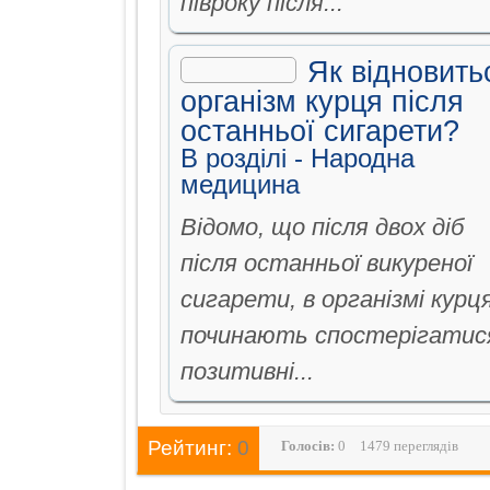
півроку після...
Як відновить
організм курця після
останньої сигарети?
В рoздiлi -
Народна
медицина
Відомо, що після двох діб
після останньої викуреної
сигарети, в організмі курц
починають спостерігатис
позитивні...
Рейтинг:
0
Голосiв:
0
1479 переглядів