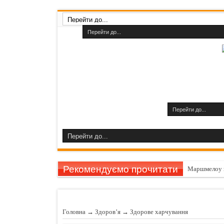
Рекомендуємо прочитати
Маршмелоу 
Гарбуз викли
11 причин за
Головна
→
Здоров’я
→
Здорове харчування
Шампуні до