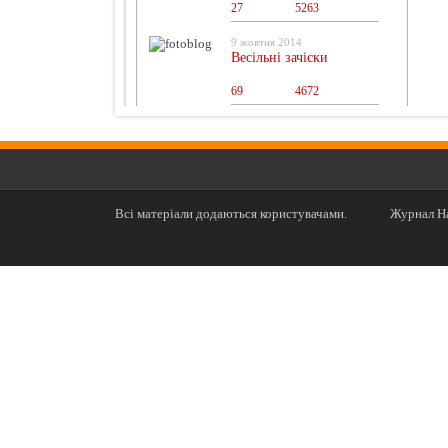
27
0
5263
9 жовтня 2014
Весільні зачіски
69
0
4672
Всі матеріали додаються користувачами.
Журнал На