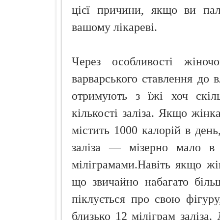
цієї причини, якщо ви пал
вашому лікареві.
Через особливості жіноч
варварського ставлення до в
отримують з їжі хоч скіл
кількості заліза. Якщо жінк
містить 1000 калорій в день
заліза — мізерно мало в 
міліграмами.Навіть якщо жі
що звичайно набагато біль
піклується про свою фігур
близько 12 міліграм заліза.