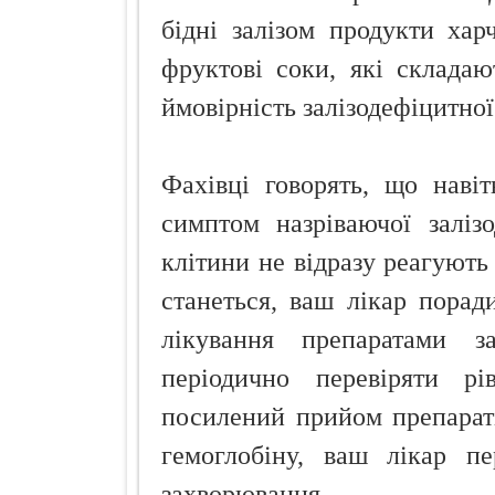
бідні залізом продукти харч
фруктові соки, які складаю
ймовірність залізодефіцитної
Фахівці говорять, що наві
симптом назріваючої залізо
клітини не відразу реагують 
станеться, ваш лікар пора
лікування препаратами з
періодично перевіряти р
посилений прийом препараті
гемоглобіну, ваш лікар п
захворювання.