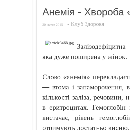
Фригідність
Анемія - Хвороба 
Секрети гру
-
Клуб Здоровя
Як усунути с
30 квітня 2015
Чебуреки "П
Як і чим зди
Залізодефіцитна 
Шість ворогі
яка дуже поширена у жінок.
Слово «анемія» перекладаєт
— втома і запаморочення, в
кількості заліза, речовини, 
в еритроцитах. Гемоглобін
вистачає, рівень гемогло
отримують достатньо кисню,