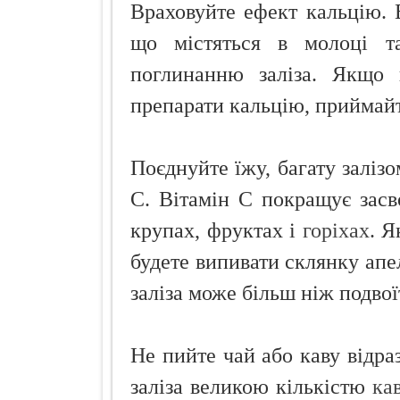
Враховуйте ефект кальцію. 
що містяться в молоці т
поглинанню заліза. Якщо в
препарати кальцію, приймайте
Поєднуйте їжу, багату залізо
С. Вітамін С покращує засво
крупах, фруктах і
горіхах
. Я
будете випивати склянку апел
заліза може більш ніж подвої
Не пийте чай або каву відра
заліза великою кількістю
ка