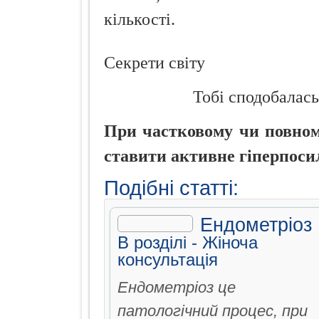
кількості.
Секрети світу
Тобі сподобалась
При частковому чи повному
ставити активне гіперпоси
Подібні статті:
Ендометріоз
В рoздiлi -
Жiноча
консультацiя
Ендометріоз це
патологічний процес, при