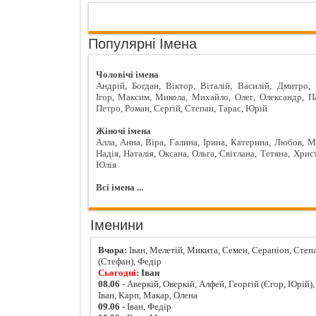
Популярні Імена
Чоловічі імена
Андрій
,
Богдан
,
Віктор
,
Віталій
,
Василій
,
Дмитро
,
Ігор
,
Максим
,
Микола
,
Михайло
,
Олег
,
Олександр
,
П
Петро
,
Роман
,
Сергій
,
Степан
,
Тарас
,
Юрій
Жіночі імена
Алла
,
Анна
,
Віра
,
Галина
,
Ірина
,
Катерина
,
Любов
,
М
Надія
,
Наталія
,
Оксана
,
Ольга
,
Світлана
,
Тетяна
,
Хрис
Юлія
Всі імена ...
Іменини
Вчора:
Іван, Мелетій, Микита, Семен, Серапіон, Степ
(Стефан), Федір
Сьогодні:
Іван
08.06
- Аверкій, Оверкій, Алфей, Георгій (Єгор, Юрій),
Іван, Карп, Макар, Олена
09.06
- Іван, Федір