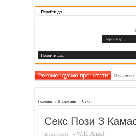
Рекомендуємо прочитати
Маршмелоу 
Гарбуз викли
11 причин за
Головна
→
Відносини
→
Секс
Шампуні до
Названо найн
Секс Пози З Камас
Чуттєвий под
-
Wild Angel
Ознаки захво
23 вересня 2013