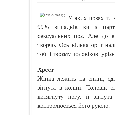
Просто додай
Про що розп
У яких позах ти 
Кокосовий п
99% випадків ви з партн
сексуальних поз. Але до в
творчо. Ось кілька оригіна
тобі і твоєму чоловікові урі
Хрест
Жінка лежить на спині, одн
зігнута в коліні. Чоловік с
витягнуту ногу, її зігнут
контролюється його рукою.