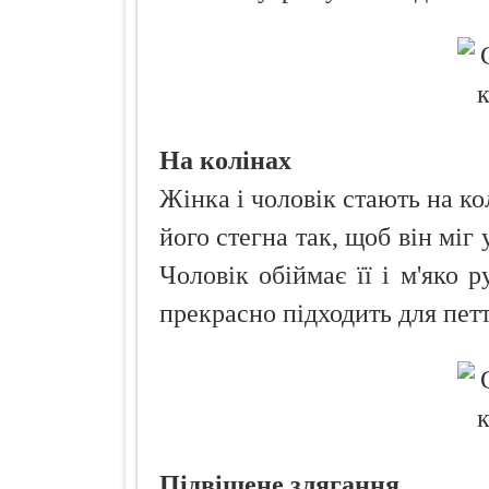
На колінах
Жінка і чоловік стають на к
його стегна так, щоб він міг
Чоловік обіймає її і м'яко 
прекрасно підходить для пет
Підвішене злягання