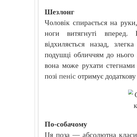
Шезлонг
Чоловік спирається на руки,
ноги витягнуті вперед. 
відхиляється назад, злегк
подушці обличчям до нього 
вона може рухати стегнами
позі
пеніс
отримує додаткову
По-собачому
Ця поза — абсолютна класик