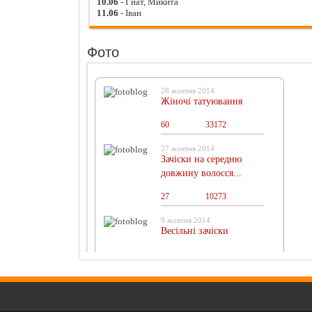
10.06
- Гнат, Микита
11.06
- Іван
Фото
28 жовтня 2014
Жіночі татуювання
60
0
33172
27 жовтня 2014
Зачіски на середню
довжину волосся...
27
0
10273
9 жовтня 2014
Весільні зачіски