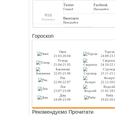
Twitter
Facebook
Слідкуй
Приєднайся
RSS
Вконтакте
Підпишись
Приєднайся
Гороскоп
Овен
Терези
21.03-20.04
24.09-23.
Телець
Скорпіо
21.04-21.05
24.10-22.
Близнюки
Стрілец
22.05-21.06
23.11-21.
Рак
Козеріг
22.06-22.07
22.12-20.
Лев
Водолі
23.07-23.08
21.01-18.
Діва
Риби
24.08-23.09
19.02-20.
Рекомендуємо Прочитати