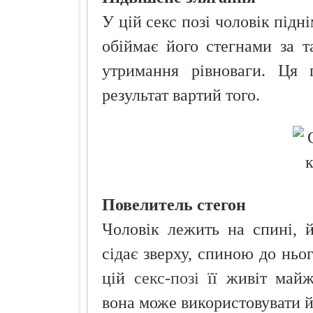
У цій секс позі чоловік підні
обіймає його стегнами за т
утримання рівноваги. Ця 
результат вартий того.
Повелитель стегон
Чоловік лежить на спині, й
сідає зверху, спиною до ньог
цій
секс-позі
її живіт майже
вона може використовувати й