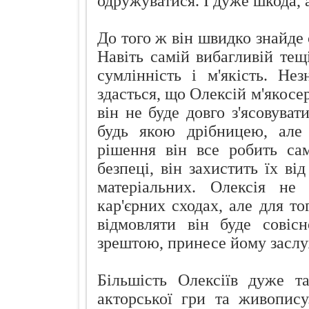
одружуватися. І дуже шкода, 
До того ж він швидко знайде 
Навіть самій вибагливій тещі
сумлінність і м'якість. Н
здасться, що Олексій м'якосер
він не буде довго з'ясовуват
будь якою дрібницею, але
рішення він все робить сам
безпеці, він захистить їх ві
матеріальних. Олексія не
кар'єрних сходах, але для то
відмовляти він буде совіс
зрештою, принесе йому заслуж
Більшість Олексіїв дуже т
акторської гри та живопис