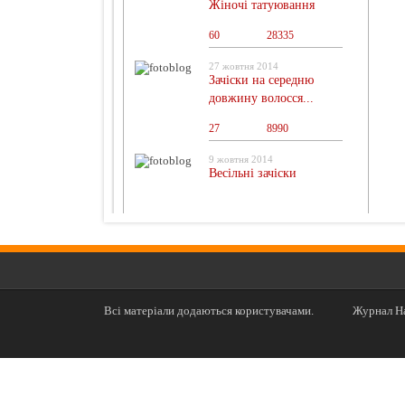
Жіночі татуювання
60
0
28335
27 жовтня 2014
Зачіски на середню
довжину волосся...
27
0
8990
9 жовтня 2014
Весільні зачіски
Всі матеріали додаються користувачами.
Журнал На