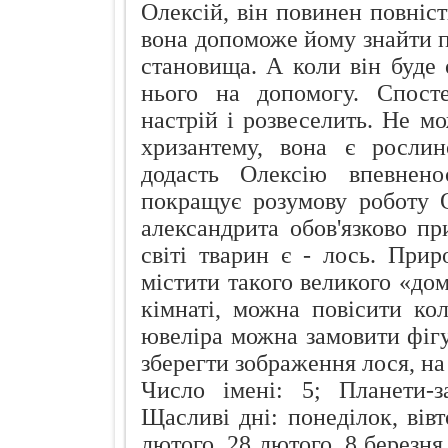
Олексій, він повинен повніс
вона допоможе йому знайти п
становища. А коли він буде
нього на допомогу. Спост
настрій і розвеселить. Не м
хризантему, вона є рослин
додасть Олексію впевненос
покращує розумову роботу О
александрита обов'язково п
світі тварин є - лось. При
містити такого великого «до
кімнаті, можна повісити ко
ювеліра можна замовити фіг
зберегти зображення лося, на
Число імені: 5; Планети-з
Щасливі дні: понеділок, вівт
лютого, 28 лютого, 8 березня,