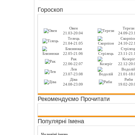
Гороскоп
Овен
Терези
21.03-20.04
24.09-23.
Телець
Скорпіо
21.04-21.05
24.10-22.
Близнюки
Стрілец
22.05-21.06
23.11-21.
Рак
Козеріг
22.06-22.07
22.12-20.
Лев
Водолі
23.07-23.08
21.01-18.
Діва
Риби
24.08-23.09
19.02-20.
Рекомендуємо Прочитати
Популярні Імена
Чоловічі імена