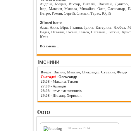
Андрій
,
Богдан
,
Віктор
,
Віталій
,
Василій
,
Дмитро
,
Ігор
,
Максим
,
Микола
,
Михайло
,
Олег
,
Олександр
,
П
Петро
,
Роман
,
Сергій
,
Степан
,
Тарас
,
Юрій
Жіночі імена
Алла
,
Анна
,
Віра
,
Галина
,
Ірина
,
Катерина
,
Любов
,
М
Надія
,
Наталія
,
Оксана
,
Ольга
,
Світлана
,
Тетяна
,
Хрис
Юлія
Всі імена ...
Іменини
Вчора:
Василь, Максим, Олександр, Сусанна, Федір
Сьогодні:
Олександр
26.08
- Максим, Тихон
27.08
- Аркадій
28.08
- нема іменинників
29.08
- Діомид, Херимон
Фото
28 жовтня 2014