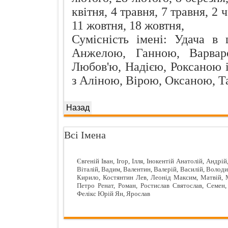
квітня, 4 травня, 7 травня, 2 
11 жовтня, 18 жовтня,
Сумісність імені: Удача в
Анжелою, Ганною, Варвар
Любов'ю, Надією, Роксаною
з Аліною, Вірою, Оксаною, 
Всі Імена
Євгеній
Іван
,
Ігор
,
Ілля
,
Інокентій
Анатолій
,
Андрій
Віталій
,
Вадим
,
Валентин
,
Валерій
,
Василій
,
Волод
Кирило
,
Костянтин
Лев
,
Леонід
Максим
,
Матвій
,
Петро
Ренат
,
Роман
,
Ростислав
Святослав
,
Семен
Фелікс
Юрій
Ян
,
Ярослав