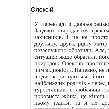
Названо найн
Олексій
Чуттєвий под
Ознаки захво
У перекладі з давньогрецько
Просто додай
Завдяки стародавнім грека
Про що розп
захисників. І це не прост
дружину, друга, рідну матір
Кокосовий п
незаслужено образили. Але,
ситуація: якщо образили його,
природою Олексію простіше
чим відповісти. Напевно, не п
люди користуються його с
найближчих родичів - перед 
турботливий і люблячий с
норовиста жінка, це кінець:
ньому їздити, та й не доз