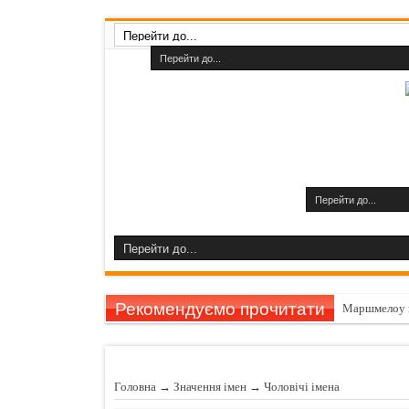
Рекомендуємо прочитати
Маршмелоу 
Гарбуз викли
11 причин за
Головна
→
Значення імен
→
Чоловічі імена
Шампуні до